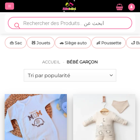
Passer
au
contenu
Recherche
de
produits
👜 Sac
🧸 Jouets
🚗 Siège auto
👶 Poussette
🛁 B
ACCUEIL
-
BÉBÉ GARÇON