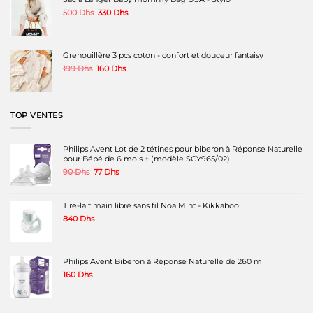
Le
Le
500
Dhs
330
Dhs
prix
prix
initial
actuel
était :
est :
500 Dhs.
330 Dhs.
Grenouillère 3 pcs coton - confort et douceur fantaisy
Le
Le
199
Dhs
160
Dhs
prix
prix
initial
actuel
était :
est :
199 Dhs.
160 Dhs.
TOP VENTES
Philips Avent Lot de 2 tétines pour biberon à Réponse Naturelle
pour Bébé de 6 mois + (modèle SCY965/02)
Le
Le
90
Dhs
77
Dhs
prix
prix
initial
actuel
était :
est :
Tire-lait main libre sans fil Noa Mint - Kikkaboo
90 Dhs.
77 Dhs.
840
Dhs
Philips Avent Biberon à Réponse Naturelle de 260 ml
160
Dhs