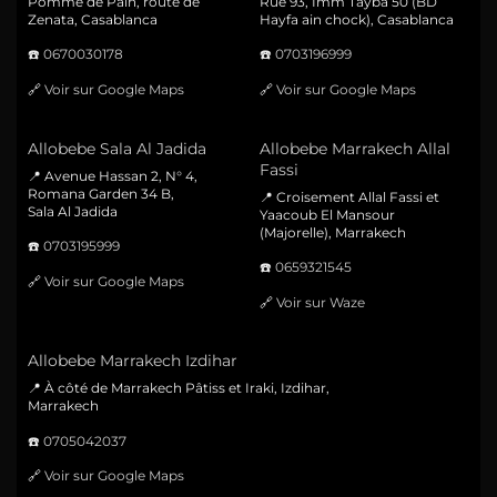
Pomme de Pain, route de
Rue 93, Imm Tayba 50 (BD
Zenata, Casablanca
Hayfa ain chock), Casablanca
☎️
0670030178
☎️
0703196999
🔗
Voir sur Google Maps
🔗
Voir sur Google Maps
Allobebe Sala Al Jadida
Allobebe Marrakech Allal
Fassi
📍 Avenue Hassan 2, N° 4,
Romana Garden 34 B,
📍 Croisement Allal Fassi et
Sala Al Jadida
Yaacoub El Mansour
(Majorelle), Marrakech
☎️
0703195999
☎️
0659321545
🔗
Voir sur Google Maps
🔗
Voir sur Waze
Allobebe Marrakech Izdihar
📍 À côté de Marrakech Pâtiss et Iraki, Izdihar,
Marrakech
☎️
0705042037
🔗
Voir sur Google Maps