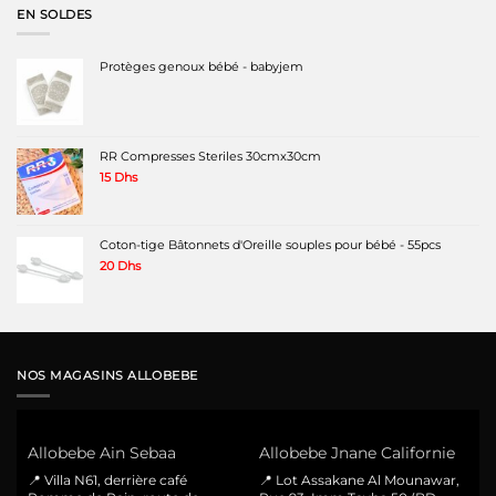
EN SOLDES
Protèges genoux bébé - babyjem
RR Compresses Steriles 30cmx30cm
15
Dhs
Coton-tige Bâtonnets d'Oreille souples pour bébé - 55pcs
20
Dhs
NOS MAGASINS ALLOBEBE
Allobebe Ain Sebaa
Allobebe Jnane Californie
📍 Villa N61, derrière café
📍 Lot Assakane Al Mounawar,