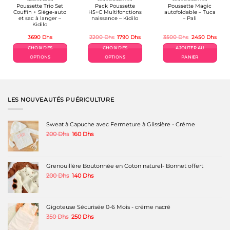
Poussette Trio Set
Pack Poussette
Poussette Magic
Couffin + Siège-auto
H5+C Multifonctions
autofoldable – Tuca
et sac à langer –
naissance – Kidilo
– Pali
Kidilo
Le
Le
Le
Le
3690
Dhs
2200
Dhs
1790
Dhs
3500
Dhs
2450
Dhs
prix
prix
prix
prix
initial
actuel
initial
actue
CHOIX DES
CHOIX DES
AJOUTER AU
était :
est :
était :
est :
2200 Dhs.
1790 Dhs.
3500 Dhs.
2450
OPTIONS
OPTIONS
PANIER
Ce
Ce
produit
produit
a
a
plusieurs
plusieurs
variations.
variations.
LES NOUVEAUTÉS PUÉRICULTURE
Les
Les
options
options
peuvent
peuvent
Sweat à Capuche avec Fermeture à Glissière - Créme
être
être
Le
Le
200
Dhs
160
Dhs
choisies
choisies
prix
prix
sur
sur
initial
actuel
la
la
était :
est :
page
page
200 Dhs.
160 Dhs.
Grenouillère Boutonnée en Coton naturel- Bonnet offert
du
du
produit
produit
Le
Le
200
Dhs
140
Dhs
prix
prix
initial
actuel
était :
est :
200 Dhs.
140 Dhs.
Gigoteuse Sécurisée 0-6 Mois - créme nacré
Le
Le
350
Dhs
250
Dhs
prix
prix