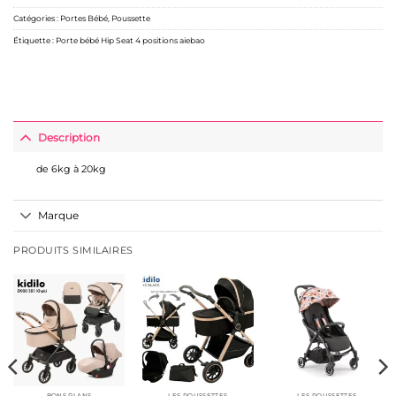
Catégories :
Portes Bébé
,
Poussette
Étiquette :
Porte bébé Hip Seat 4 positions aiebao
Description
de 6kg à 20kg
Marque
PRODUITS SIMILAIRES
BONS PLANS
LES POUSSETTES
LES POUSSETTES