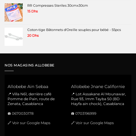
RR Compresses Steriles 30cmx30cm
15
Dhs
Coton-tige Bâtonnets d'Oreille souples pour bébé - 55pcs
20
Dhs
NOS MAGASINS ALLOBEBE
Allobebe Ain Sebaa
Allobebe Jnane Californie
📍 Villa N61, derrière café
📍 Lot Assakane Al Mounawar,
Pomme de Pain, route de
Rue 93, Imm Tayba 50 (BD
Zenata, Casablanca
Hayfa ain chock), Casablanca
☎️
0670030178
☎️
0703196999
🔗
Voir sur Google Maps
🔗
Voir sur Google Maps