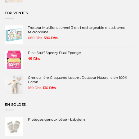
initial
actuel
était :
est :
350 Dhs.
250 Dhs.
TOP VENTES
Trotteur Multifonctionnel 3-en-1 rechargeable en usb avec
Microphone
Le
Le
680
Dhs
580
Dhs
prix
prix
initial
actuel
était :
est :
Pink Stuff Sqeezy Dual Éponge
680 Dhs.
580 Dhs.
49
Dhs
Grenouillère Craquante Loutre : Douceur Naturelle en 100%
Coton
Le
Le
180
Dhs
130
Dhs
prix
prix
initial
actuel
était :
est :
EN SOLDES
180 Dhs.
130 Dhs.
Protèges genoux bébé - babyjem