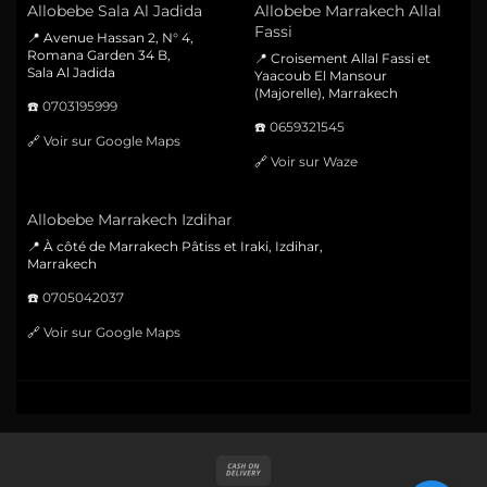
Allobebe Sala Al Jadida
Allobebe Marrakech Allal
Fassi
📍 Avenue Hassan 2, N° 4,
Romana Garden 34 B,
📍 Croisement Allal Fassi et
Sala Al Jadida
Yaacoub El Mansour
(Majorelle), Marrakech
☎️
0703195999
☎️
0659321545
🔗
Voir sur Google Maps
🔗
Voir sur Waze
Allobebe Marrakech Izdihar
📍 À côté de Marrakech Pâtiss et Iraki, Izdihar,
Marrakech
☎️
0705042037
🔗
Voir sur Google Maps
Cash
On