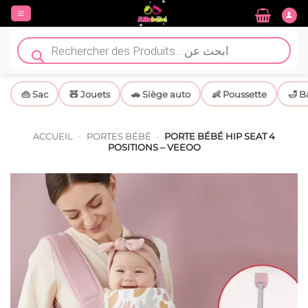
Passer
au
contenu
Recherche
de
produits
👜 Sac
🧸 Jouets
🚗 Siège auto
👶 Poussette
🛁 B
ACCUEIL
-
PORTES BÉBÉ
-
PORTE BÉBÉ HIP SEAT 4
POSITIONS – VEEOO