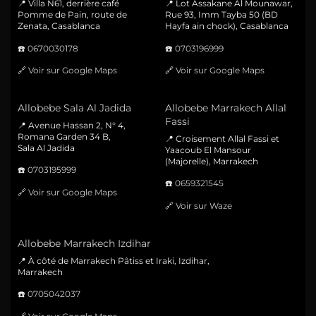
📍 Villa N61, derrière café
📍 Lot Assakane Al Mounawar,
Pomme de Pain, route de
Rue 93, Imm Tayba 50 (BD
Zenata, Casablanca
Hayfa ain chock), Casablanca
☎️
0670030178
☎️
0703196999
🔗
Voir sur Google Maps
🔗
Voir sur Google Maps
Allobebe Sala Al Jadida
Allobebe Marrakech Allal
Fassi
📍 Avenue Hassan 2, N° 4,
Romana Garden 34 B,
📍 Croisement Allal Fassi et
Sala Al Jadida
Yaacoub El Mansour
(Majorelle), Marrakech
☎️
0703195999
☎️
0659321545
🔗
Voir sur Google Maps
🔗
Voir sur Waze
Allobebe Marrakech Izdihar
📍 À côté de Marrakech Pâtiss et Iraki, Izdihar,
Marrakech
☎️
0705042037