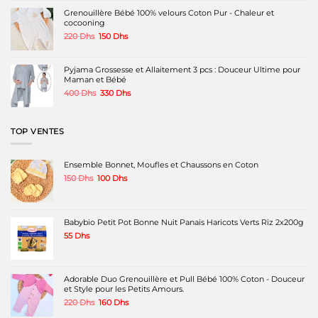
page
page
page
369 Dhs.
180 Dhs.
Grenouillère Bébé 100% velours Coton Pur - Chaleur et
du
du
du
cocooning
produit
produit
produit
Le
Le
220
Dhs
150
Dhs
prix
prix
initial
actuel
était :
est :
Pyjama Grossesse et Allaitement 3 pcs : Douceur Ultime pour
220 Dhs.
150 Dhs.
Maman et Bébé
Le
Le
400
Dhs
330
Dhs
prix
prix
initial
actuel
était :
est :
TOP VENTES
400 Dhs.
330 Dhs.
Ensemble Bonnet, Moufles et Chaussons en Coton
Le
Le
150
Dhs
100
Dhs
prix
prix
initial
actuel
était :
est :
150 Dhs.
100 Dhs.
Babybio Petit Pot Bonne Nuit Panais Haricots Verts Riz 2x200g
55
Dhs
Adorable Duo Grenouillère et Pull Bébé 100% Coton - Douceur
et Style pour les Petits Amours.
Le
Le
220
Dhs
160
Dhs
prix
prix