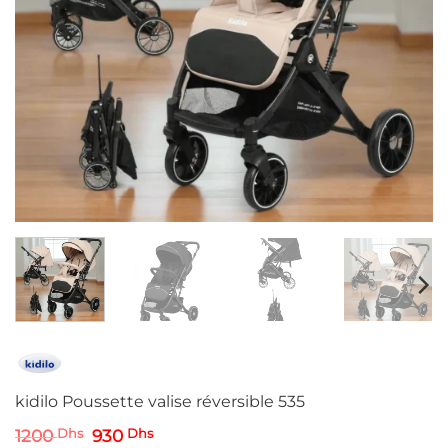
kidilo Poussette valise réversible 535
Le
Le
1200
Dhs
930
Dhs