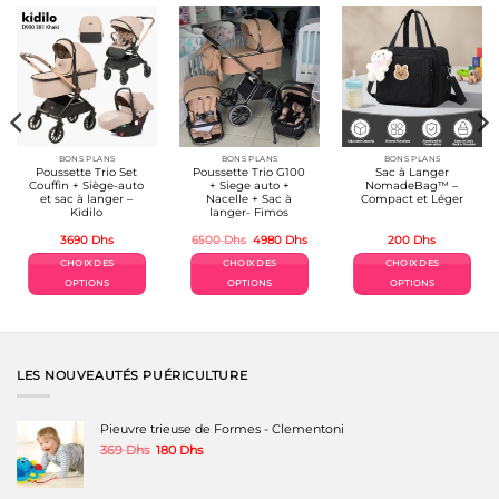
BONS PLANS
BONS PLANS
BONS PLANS
Poussette Trio Set
Poussette Trio G100
Sac à Langer
Couffin + Siège-auto
+ Siege auto +
NomadeBag™ –
et sac à langer –
Nacelle + Sac à
Compact et Léger
Kidilo
langer- Fimos
Le
Le
3690
Dhs
6500
Dhs
4980
Dhs
200
Dhs
prix
prix
el
initial
actuel
CHOIX DES
CHOIX DES
CHOIX DES
était :
est :
Dhs.
6500 Dhs.
4980 Dhs.
OPTIONS
OPTIONS
OPTIONS
Ce
Ce
Ce
produit
produit
produit
a
a
a
plusieurs
plusieurs
plusieurs
variations.
variations.
variations.
LES NOUVEAUTÉS PUÉRICULTURE
Les
Les
Les
options
options
options
peuvent
peuvent
peuvent
Pieuvre trieuse de Formes - Clementoni
être
être
être
Le
Le
369
Dhs
180
Dhs
choisies
choisies
choisies
prix
prix
sur
sur
sur
initial
actuel
la
la
la
était :
est :