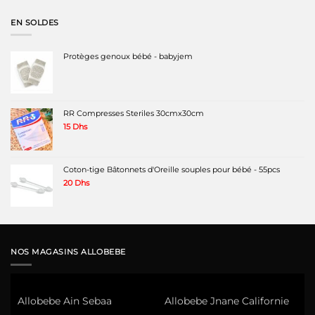
initial
actuel
était :
est :
EN SOLDES
220 Dhs.
160 Dhs.
Protèges genoux bébé - babyjem
RR Compresses Steriles 30cmx30cm
15
Dhs
Coton-tige Bâtonnets d'Oreille souples pour bébé - 55pcs
20
Dhs
NOS MAGASINS ALLOBEBE
Allobebe Ain Sebaa
Allobebe Jnane Californie