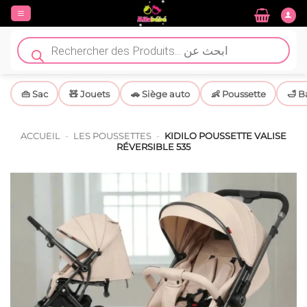
Passer
au
contenu
Recherche
de
produits
👜 Sac
🧸 Jouets
🚗 Siège auto
👶 Poussette
🛁 B
ACCUEIL
-
LES POUSSETTES
-
KIDILO POUSSETTE VALISE
RÉVERSIBLE 535