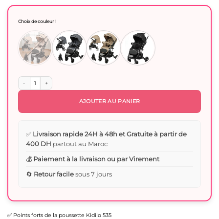
prix
prix
initial
actuel
était :
est :
Choix de couleur !
1200 Dhs.
930 Dhs.
quantité de kidilo Poussette valise réversible 535
AJOUTER AU PANIER
✅
Livraison rapide 24H à 48h et Gratuite à partir de
400 DH
partout au Maroc
💰
Paiement à la livraison ou par Virement
🔄
Retour facile
sous 7 jours
✅ Points forts de la poussette Kidilo 535