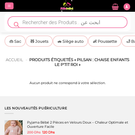
Passer
au
contenu
Recherche
de
produits
👜 Sac
🧸 Jouets
🚗 Siège auto
👶 Poussette
🛁 B
ACCUEIL
-
PRODUITS ÉTIQUETÉS « PILSAN : CHAISE ENFANTS
LE P'TIT ROI »
Aucun produit ne correspond à votre sélection.
LES NOUVEAUTÉS PUÉRICULTURE
Pyjama Bébé 2 Pièces en Velours Doux – Chaleur Optimale et
Ouverture Facile
Le
Le
200
Dhs
120
Dhs