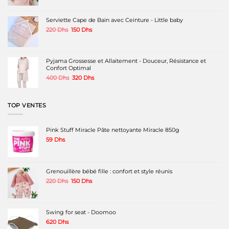
prix
prix
initial
actuel
était :
est :
Serviette Cape de Bain avec Ceinture - Little baby
200 Dhs.
120 Dhs.
Le
Le
220
Dhs
150
Dhs
prix
prix
initial
actuel
était :
est :
220 Dhs.
150 Dhs.
Pyjama Grossesse et Allaitement - Douceur, Résistance et
Confort Optimal
Le
Le
400
Dhs
320
Dhs
prix
prix
initial
actuel
était :
est :
TOP VENTES
400 Dhs.
320 Dhs.
Pink Stuff Miracle Pâte nettoyante Miracle 850g
59
Dhs
Grenouillère bébé fille : confort et style réunis
Le
Le
220
Dhs
150
Dhs
prix
prix
initial
actuel
était :
est :
220 Dhs.
150 Dhs.
Swing for seat - Doomoo
620
Dhs