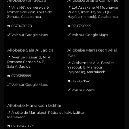
Allobebe Ain Sebaa
Allobebe Jnane Californie
📍 Villa N61, derrière café
📍 Lot Assakane Al Mounawar,
Pomme de Pain, route de
Rue 93, Imm Tayba 50 (BD
Zenata, Casablanca
Hayfa ain chock), Casablanca
☎️
0670030178
☎️
0703196999
🔗
Voir sur Google Maps
🔗
Voir sur Google Maps
Allobebe Sala Al Jadida
Allobebe Marrakech Allal
Fassi
📍 Avenue Hassan 2, N° 4,
Romana Garden 34 B,
📍 Croisement Allal Fassi et
Sala Al Jadida
Yaacoub El Mansour
(Majorelle), Marrakech
☎️
0703195999
☎️
0659321545
🔗
Voir sur Google Maps
🔗
Voir sur Waze
Allobebe Marrakech Izdihar
📍 À côté de Marrakech Pâtiss et Iraki, Izdihar,
Marrakech
☎️
0705042037