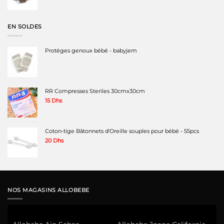
EN SOLDES
Protèges genoux bébé - babyjem
RR Compresses Steriles 30cmx30cm
15
Dhs
Coton-tige Bâtonnets d'Oreille souples pour bébé - 55pcs
20
Dhs
NOS MAGASINS ALLOBEBE