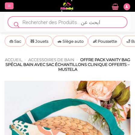
Passer
au
contenu
Recherche
de
produits
👜 Sac
🧸 Jouets
🚗 Siège auto
👶 Poussette
🛁 B
ACCUEIL
-
ACCESSOIRES DE BAIN
-
OFFRE PACK VANITY BAG
SPÉCIAL BAIN AVEC SAC ÉCHANTILLONS CLINIQUE OFFERTS –
MUSTELA