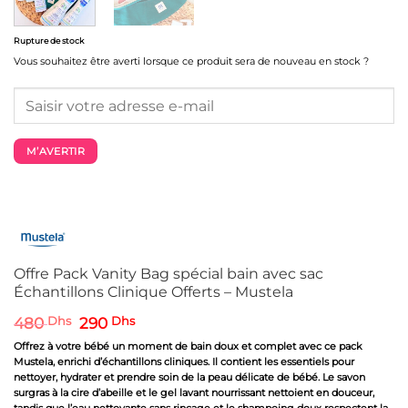
Rupture de stock
Vous souhaitez être averti lorsque ce produit sera de nouveau en stock ?
M’AVERTIR
Offre Pack Vanity Bag spécial bain avec sac
Échantillons Clinique Offerts – Mustela
Le
Le
480
Dhs
290
Dhs
prix
prix
Offrez à votre bébé un moment de bain doux et complet avec ce pack
initial
actuel
Mustela, enrichi d’échantillons cliniques. Il contient les essentiels pour
était :
est :
nettoyer, hydrater et prendre soin de la peau délicate de bébé. Le savon
480 Dhs.
290 Dhs.
surgras à la cire d’abeille et le gel lavant nourrissant nettoient en douceur,
tandis que l’eau nettoyante sans rinçage et le shampoing doux respectent la