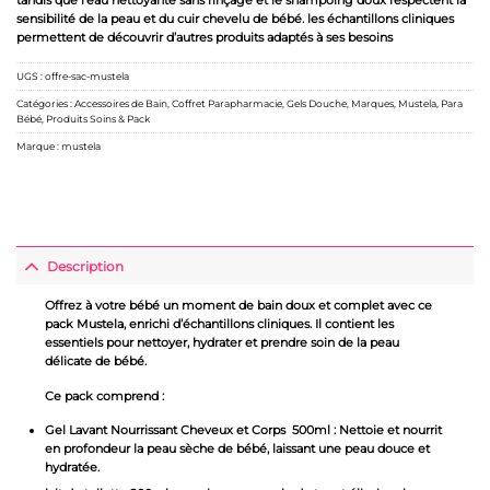
sensibilité de la peau et du cuir chevelu de bébé. les échantillons cliniques
permettent de découvrir d’autres produits adaptés à ses besoins
UGS :
offre-sac-mustela
Catégories :
Accessoires de Bain
,
Coffret Parapharmacie
,
Gels Douche
,
Marques
,
Mustela
,
Para
Bébé
,
Produits Soins & Pack
Marque :
mustela
Description
Offrez à votre bébé un moment de bain doux et complet avec ce
pack Mustela, enrichi d’échantillons cliniques. Il contient les
essentiels pour nettoyer, hydrater et prendre soin de la peau
délicate de bébé.
Ce pack comprend :
Gel Lavant Nourrissant Cheveux et Corps 500ml : Nettoie et nourrit
en profondeur la peau sèche de bébé, laissant une peau douce et
hydratée.