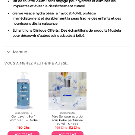
lait de toilette 200ml: sans rinçage pour hydrater et éliminer les
impuretés et éviter le dessèchement cutané
creme visage hydra bébé à l’ avocat 40ML protège
immédiatement et durablement la peau fragile des enfants et des
nourrissons dès la naissance.
Échantillons Clinique Offerts : Des échantillons de produits Mustela
pour découvrir d’autres soins adaptés à bébé.
Marque
VOUS AIMEREZ PEUT-ÊTRE AUSSI…
GELS DOUCHE
BONS PLANS
Gel Lavant 3en1
1ère Senteur eau de
Pomple 1L – Dodie
soin bébé parfumée
50ml – Uriage
Le
Le
180
Dhs
168
Dhs
112
Dhs
prix
prix
initial
actuel
AJOUTER AU
AJOUTER AU