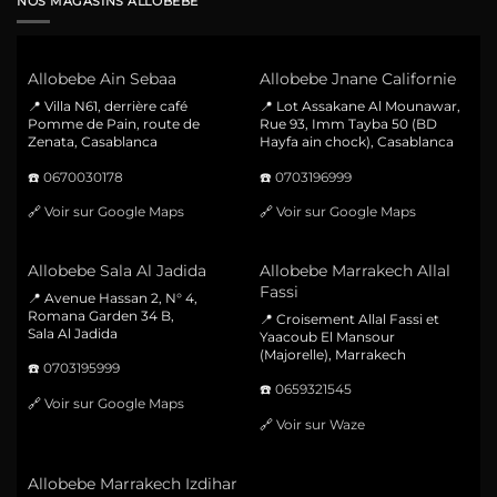
NOS MAGASINS ALLOBEBE
Allobebe Ain Sebaa
Allobebe Jnane Californie
📍 Villa N61, derrière café
📍 Lot Assakane Al Mounawar,
Pomme de Pain, route de
Rue 93, Imm Tayba 50 (BD
Zenata, Casablanca
Hayfa ain chock), Casablanca
☎️
0670030178
☎️
0703196999
🔗
Voir sur Google Maps
🔗
Voir sur Google Maps
Allobebe Sala Al Jadida
Allobebe Marrakech Allal
Fassi
📍 Avenue Hassan 2, N° 4,
Romana Garden 34 B,
📍 Croisement Allal Fassi et
Sala Al Jadida
Yaacoub El Mansour
(Majorelle), Marrakech
☎️
0703195999
☎️
0659321545
🔗
Voir sur Google Maps
🔗
Voir sur Waze
Allobebe Marrakech Izdihar