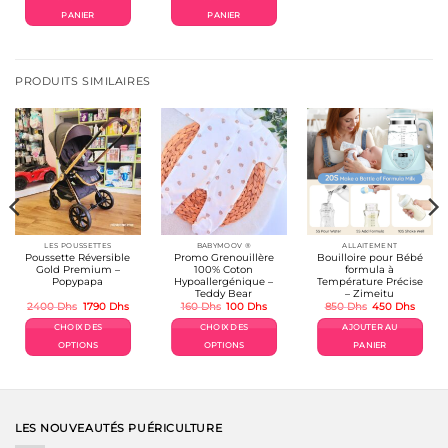
était :
est :
168 Dhs.
112 Dhs.
PANIER
PANIER
PRODUITS SIMILAIRES
LES POUSSETTES
BABYMOOV ®
ALLAITEMENT
Poussette Réversible
Promo Grenouillère
Bouilloire pour Bébé
Gold Premium –
100% Coton
formula à
Popypapa
Hypoallergénique –
Température Précise
Teddy Bear
– Zimeitu
Le
Le
Le
Le
Le
Le
2400
Dhs
1790
Dhs
160
Dhs
100
Dhs
850
Dhs
450
Dhs
prix
prix
prix
prix
prix
prix
el
initial
actuel
initial
actuel
initial
actuel
CHOIX DES
CHOIX DES
AJOUTER AU
était :
est :
était :
est :
était :
est :
Dhs.
2400 Dhs.
1790 Dhs.
160 Dhs.
100 Dhs.
850 Dhs.
450 D
OPTIONS
OPTIONS
PANIER
Ce
Ce
produit
produit
a
a
plusieurs
plusieurs
variations.
variations.
LES NOUVEAUTÉS PUÉRICULTURE
Les
Les