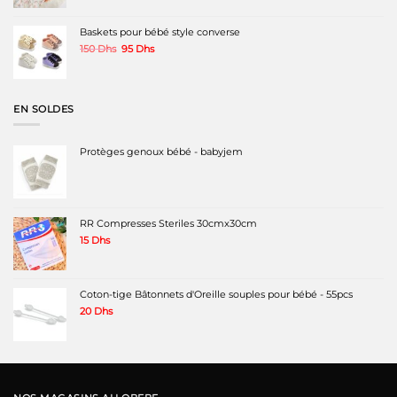
Baskets pour bébé style converse
Le
Le
150
Dhs
95
Dhs
prix
prix
initial
actuel
était :
est :
150 Dhs.
95 Dhs.
EN SOLDES
Protèges genoux bébé - babyjem
RR Compresses Steriles 30cmx30cm
15
Dhs
Coton-tige Bâtonnets d'Oreille souples pour bébé - 55pcs
20
Dhs