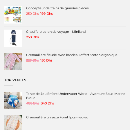
options
options
peuvent
peuvent
Concepteur de trains de grandes pièces
être
être
Le
Le
250
Dhs
199
Dhs
choisies
choisies
prix
prix
sur
sur
initial
actuel
la
la
était :
est :
page
page
250 Dhs.
199 Dhs.
Chauffe biberon de voyage - Miniland
du
du
produit
produit
250
Dhs
Grenouillère fleurie avec bandeau offert : coton organique
Le
Le
220
Dhs
150
Dhs
prix
prix
initial
actuel
était :
est :
220 Dhs.
150 Dhs.
TOP VENTES
Tente de Jeu Enfant Underwater World - Aventure Sous-Marine
Bleue
Le
Le
480
Dhs
340
Dhs
prix
prix
initial
actuel
était :
est :
Grenouillère unisexe Foret 1pcs - wowo
480 Dhs.
340 Dhs.