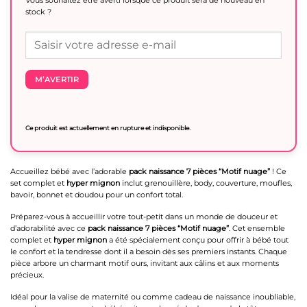
stock ?
M’AVERTIR
Ce produit est actuellement en rupture et indisponible.
Accueillez bébé avec l’adorable
pack naissance 7 pièces “Motif nuage”
! Ce
set complet et
hyper mignon
inclut grenouillère, body, couverture, moufles,
bavoir, bonnet et doudou pour un confort total.
Préparez-vous à accueillir votre tout-petit dans un monde de douceur et
d’adorabilité avec ce
pack naissance 7 pièces “Motif nuage”
. Cet ensemble
complet et
hyper mignon
a été spécialement conçu pour offrir à bébé tout
le confort et la tendresse dont il a besoin dès ses premiers instants. Chaque
pièce arbore un charmant motif ours, invitant aux câlins et aux moments
précieux.
Idéal pour la valise de maternité ou comme cadeau de naissance inoubliable,