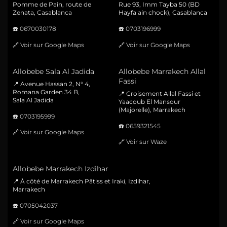
Pomme de Pain, route de
Rue 93, Imm Tayba 50 (BD
Zenata, Casablanca
Hayfa ain chock), Casablanca
☎️
0670030178
☎️
0703196999
🔗
Voir sur Google Maps
🔗
Voir sur Google Maps
Allobebe Sala Al Jadida
Allobebe Marrakech Allal
Fassi
📍 Avenue Hassan 2, N° 4,
Romana Garden 34 B,
📍 Croisement Allal Fassi et
Sala Al Jadida
Yaacoub El Mansour
(Majorelle), Marrakech
☎️
0703195999
☎️
0659321545
🔗
Voir sur Google Maps
🔗
Voir sur Waze
Allobebe Marrakech Izdihar
📍 À côté de Marrakech Pâtiss et Iraki, Izdihar,
Marrakech
☎️
0705042037
🔗
Voir sur Google Maps