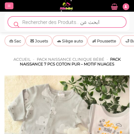
Passer
au
contenu
Recherche
de
produits
👜 Sac
🧸 Jouets
🚗 Siège auto
👶 Poussette
🛁 B
ACCUEIL
-
PACK NAISSANCE CLINIQUE BÉBÉ
-
PACK
NAISSANCE 7 PCS COTON PUR – MOTIF NUAGES