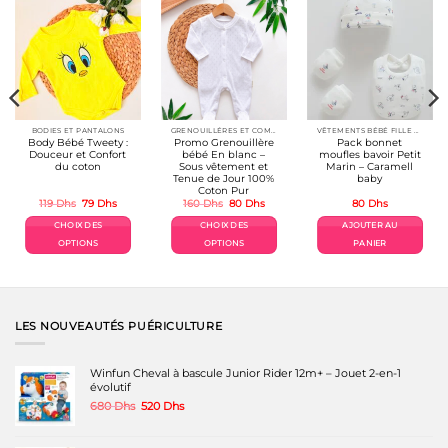
options
peuvent
être
choisies
sur
la
page
du
produit
BODIES ET PANTALONS
GRENOUILLÉRES ET COMBINAISONS COTON
VÊTEMENTS BÉBÉ FILLE 👶🎀
Body Bébé Tweety :
Promo Grenouillère
Pack bonnet
Douceur et Confort
bébé En blanc –
moufles bavoir Petit
du coton
Sous vêtement et
Marin – Caramell
Tenue de Jour 100%
baby
Coton Pur
Le
Le
Le
Le
119
Dhs
79
Dhs
160
Dhs
80
Dhs
80
Dhs
prix
prix
prix
prix
el
initial
actuel
initial
actuel
CHOIX DES
CHOIX DES
AJOUTER AU
était :
est :
était :
est :
Dhs.
119 Dhs.
79 Dhs.
160 Dhs.
80 Dhs.
OPTIONS
OPTIONS
PANIER
Ce
Ce
produit
produit
a
a
plusieurs
plusieurs
variations.
variations.
LES NOUVEAUTÉS PUÉRICULTURE
Les
Les
options
options
peuvent
peuvent
Winfun Cheval à bascule Junior Rider 12m+ – Jouet 2-en-1
être
être
évolutif
choisies
choisies
Le
Le
680
Dhs
520
Dhs
sur
sur
prix
prix
la
la
initial
actuel
page
page
était :
est :