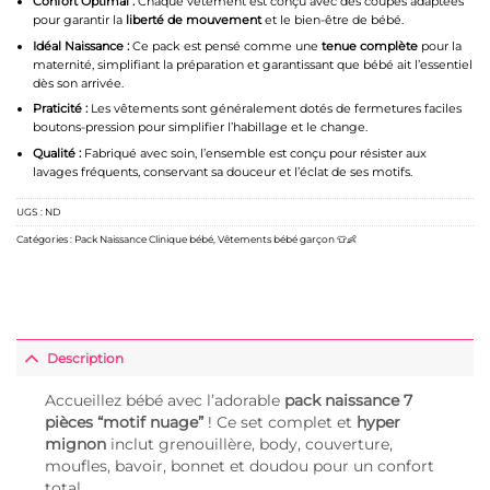
Confort Optimal :
Chaque vêtement est conçu avec des coupes adaptées
pour garantir la
liberté de mouvement
et le bien-être de bébé.
Idéal Naissance :
Ce pack est pensé comme une
tenue complète
pour la
maternité, simplifiant la préparation et garantissant que bébé ait l’essentiel
dès son arrivée.
Praticité :
Les vêtements sont généralement dotés de fermetures faciles
boutons-pression pour simplifier l’habillage et le change.
Qualité :
Fabriqué avec soin, l’ensemble est conçu pour résister aux
lavages fréquents, conservant sa douceur et l’éclat de ses motifs.
UGS :
ND
Catégories :
Pack Naissance Clinique bébé
,
Vêtements bébé garçon 👕👶
Description
Accueillez bébé avec l’adorable
pack naissance 7
pièces “motif nuage”
! Ce set complet et
hyper
mignon
inclut grenouillère, body, couverture,
moufles, bavoir, bonnet et doudou pour un confort
total.