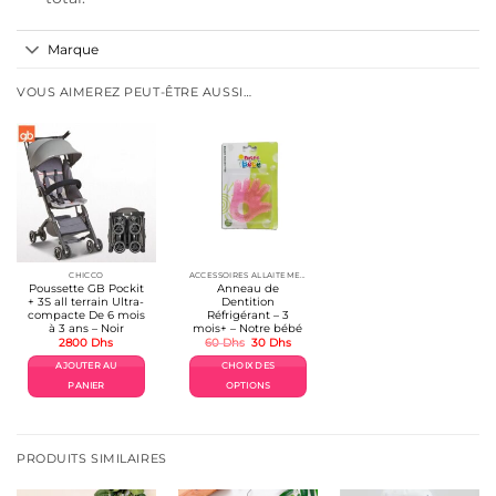
Marque
VOUS AIMEREZ PEUT-ÊTRE AUSSI…
CHICCO
ACCESSOIRES ALLAITEMENT / REPAS
Poussette GB Pockit
Anneau de
+ 3S all terrain Ultra-
Dentition
compacte De 6 mois
Réfrigérant – 3
à 3 ans – Noir
mois+ – Notre bébé
Le
Le
2800
Dhs
60
Dhs
30
Dhs
prix
prix
initial
actuel
AJOUTER AU
CHOIX DES
était :
est :
60 Dhs.
30 Dhs.
PANIER
OPTIONS
Ce
produit
a
plusieurs
PRODUITS SIMILAIRES
variations.
Les