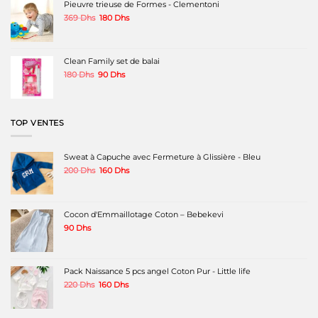
Pieuvre trieuse de Formes - Clementoni
du
du
680 Dhs.
520 Dhs.
produit
produit
Le
Le
369
Dhs
180
Dhs
prix
prix
initial
actuel
était :
est :
369 Dhs.
180 Dhs.
Clean Family set de balai
Le
Le
180
Dhs
90
Dhs
prix
prix
initial
actuel
était :
est :
180 Dhs.
90 Dhs.
TOP VENTES
Sweat à Capuche avec Fermeture à Glissière - Bleu
Le
Le
200
Dhs
160
Dhs
prix
prix
initial
actuel
était :
est :
200 Dhs.
160 Dhs.
Cocon d'Emmaillotage Coton – Bebekevi
90
Dhs
Pack Naissance 5 pcs angel Coton Pur - Little life
Le
Le
220
Dhs
160
Dhs
prix
prix
initial
actuel
était :
est :