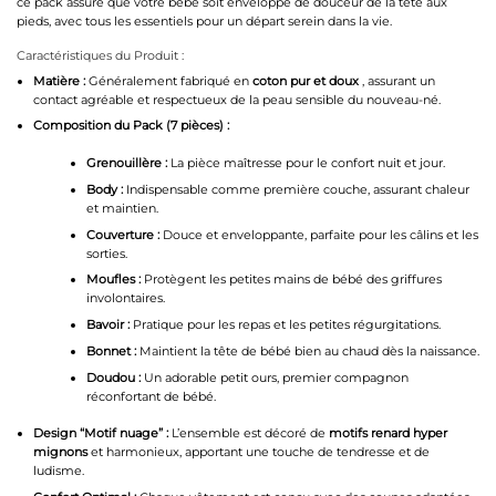
ce pack assure que votre bébé soit enveloppé de douceur de la tête aux
pieds, avec tous les essentiels pour un départ serein dans la vie.
Caractéristiques du Produit :
Matière :
Généralement fabriqué en
coton pur et doux
, assurant un
contact agréable et respectueux de la peau sensible du nouveau-né.
Composition du Pack (7 pièces) :
Grenouillère :
La pièce maîtresse pour le confort nuit et jour.
Body :
Indispensable comme première couche, assurant chaleur
et maintien.
Couverture :
Douce et enveloppante, parfaite pour les câlins et les
sorties.
Moufles :
Protègent les petites mains de bébé des griffures
involontaires.
Bavoir :
Pratique pour les repas et les petites régurgitations.
Bonnet :
Maintient la tête de bébé bien au chaud dès la naissance.
Doudou :
Un adorable petit ours, premier compagnon
réconfortant de bébé.
Design “Motif nuage” :
L’ensemble est décoré de
motifs renard hyper
mignons
et harmonieux, apportant une touche de tendresse et de
ludisme.