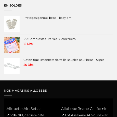
220 Dhs.
160 Dhs.
EN SOLDES
Protèges genoux bébé - babyjem
RR Compresses Steriles 30cmx30cm
15
Dhs
Coton-tige Bâtonnets d'Oreille souples pour bébé - 55pcs
20
Dhs
NOS MAGASINS ALLOBEBE
Allobebe Ain Sebaa
Allobebe Jnane Californie
📍 Villa N61, derrière café
📍 Lot Assakane Al Mounawar,