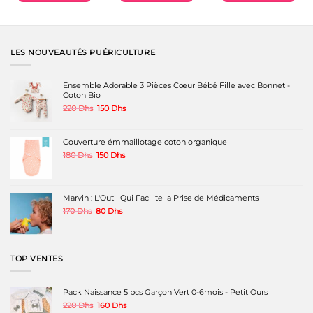
LES NOUVEAUTÉS PUÉRICULTURE
Ensemble Adorable 3 Pièces Cœur Bébé Fille avec Bonnet -
Coton Bio
Le
Le
220
Dhs
150
Dhs
prix
prix
initial
actuel
était :
est :
Couverture émmaillotage coton organique
220 Dhs.
150 Dhs.
Le
Le
180
Dhs
150
Dhs
prix
prix
initial
actuel
était :
est :
180 Dhs.
150 Dhs.
Marvin : L'Outil Qui Facilite la Prise de Médicaments
Le
Le
170
Dhs
80
Dhs
prix
prix
initial
actuel
était :
est :
170 Dhs.
80 Dhs.
TOP VENTES
Pack Naissance 5 pcs Garçon Vert 0-6mois - Petit Ours
Le
Le
220
Dhs
160
Dhs