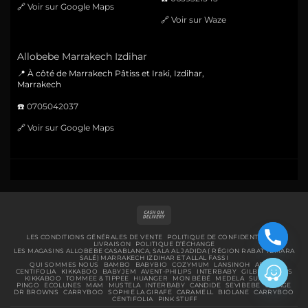
🔗
Voir sur Google Maps
🔗
Voir sur Waze
Allobebe Marrakech Izdihar
📍 À côté de Marrakech Pâtiss et Iraki, Izdihar,
Marrakech
☎️
0705042037
🔗
Voir sur Google Maps
Cash
On
Delivery
LES CONDITIONS GÉNÉRALES DE VENTE
POLITIQUE DE CONFIDENTIALITÉ
LIVRAISON
POLITIQUE D’ÉCHANGE
LES MAGASINS ALLOBEBE CASABLANCA, SALA AL JADIDA ( RÉGION RABAT TEMARA
SALÉ) MARRAKECH IZDIHAR ET ALLAL FASSI
QUI SOMMES NOUS
BAMBO
BABYBIO
COZYMUM
LANSINOH
ABENA
CENTIFOLIA
KIKKABOO
BABYJEM
AVENT-PHILIPS
INTERBABY
GILBERT
BIBS
KIKKABOO
TOMMEE & TIPPEE
HUANGER
MON BÉBÉ
MEDELA
SUAVINEX
PINGO
ECOLUNES
MAM
MUSTELA
INTERBABY
CANDIDE
SEVIBEBE
URIAGE
DR BROWNS
CARRYBOO
SOPHIE LA GIRAFE
CARAMELL
BIOLANE
CARRYBOO
CENTIFOLIA
PINK STUFF