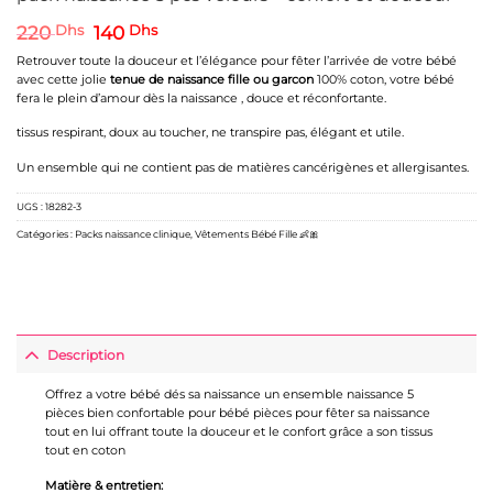
Le
Le
220
Dhs
140
Dhs
prix
prix
Retrouver toute la douceur et l’élégance pour fêter l’arrivée de votre bébé
initial
actuel
avec cette jolie
tenue de naissance fille ou garcon
100% coton, votre bébé
était :
est :
fera le plein d’amour dès la naissance , douce et réconfortante.
220 Dhs.
140 Dhs.
tissus respirant, doux au toucher, ne transpire pas, élégant et utile.
Un ensemble qui ne contient pas de matières cancérigènes et allergisantes.
UGS :
18282-3
Catégories :
Packs naissance clinique
,
Vêtements Bébé Fille 👶🎀
Description
Offrez a votre bébé dés sa naissance un ensemble naissance 5
pièces bien confortable pour bébé pièces pour fêter sa naissance
tout en lui offrant toute la douceur et le confort grâce a son tissus
tout en coton
Matière & entretien: