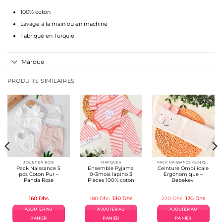
100% coton
Lavage à la main ou en machine
Fabriqué en Turquie
Marque
PRODUITS SIMILAIRES
JOUET EN BOIS
MARQUES
PACK NAISSANCE CLINIQUE BÉBÉ
Pack Naissance 5
Ensemble Pyjama
Ceinture Ombilicale
pcs Coton Pur –
0-3mois lapino 3
Ergonomique –
Panda Rose
Pièces 100% coton
Bebekevi
Le
Le
Le
Le
160
Dhs
180
Dhs
130
Dhs
220
Dhs
120
Dhs
prix
prix
prix
prix
l
initial
actuel
initial
actuel
AJOUTER AU
AJOUTER AU
AJOUTER AU
était :
est :
était :
est :
s.
180 Dhs.
130 Dhs.
220 Dhs.
120 Dh
PANIER
PANIER
PANIER