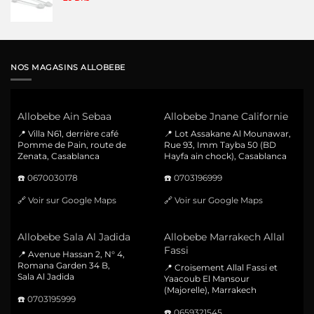
NOS MAGASINS ALLOBEBE
Allobebe Ain Sebaa
Allobebe Jnane Californie
📍 Villa N61, derrière café
📍 Lot Assakane Al Mounawar,
Pomme de Pain, route de
Rue 93, Imm Tayba 50 (BD
Zenata, Casablanca
Hayfa ain chock), Casablanca
☎️
0670030178
☎️
0703196999
🔗
Voir sur Google Maps
🔗
Voir sur Google Maps
Allobebe Sala Al Jadida
Allobebe Marrakech Allal
Fassi
📍 Avenue Hassan 2, N° 4,
Romana Garden 34 B,
📍 Croisement Allal Fassi et
Sala Al Jadida
Yaacoub El Mansour
(Majorelle), Marrakech
☎️
0703195999
☎️
0659321545