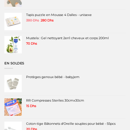
prix
prix
initial
actuel
était :
est :
220 Dhs.
160 Dhs.
Tapis puzzle en Mousse 4 Dalles - unisexe
Le
Le
380
Dhs
280
Dhs
prix
prix
initial
actuel
était :
est :
380 Dhs.
280 Dhs.
Mustela : Gel nettoyant 2en1 cheveux et corps 200ml
70
Dhs
EN SOLDES
Protèges genoux bébé - babyjem
RR Compresses Steriles 30cmx30cm
15
Dhs
Coton-tige Bâtonnets d'Oreille souples pour bébé - 55pcs
20
Dhs