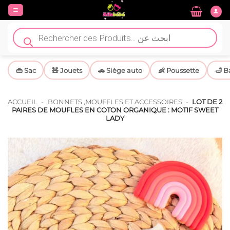
Passer
au
contenu
Recherche
de
produits
👜 Sac
🧸 Jouets
🚗 Siège auto
👶 Poussette
🛁 B
ACCUEIL
-
BONNETS ,MOUFFLES ET ACCESSOIRES
-
LOT DE 2
PAIRES DE MOUFLES EN COTON ORGANIQUE : MOTIF SWEET
LADY