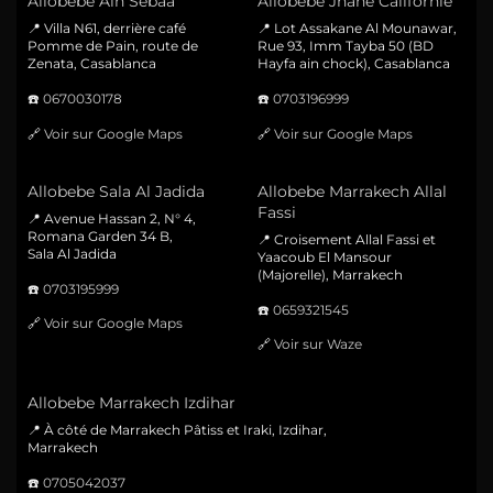
Allobebe Ain Sebaa
Allobebe Jnane Californie
📍 Villa N61, derrière café
📍 Lot Assakane Al Mounawar,
Pomme de Pain, route de
Rue 93, Imm Tayba 50 (BD
Zenata, Casablanca
Hayfa ain chock), Casablanca
☎️
0670030178
☎️
0703196999
🔗
Voir sur Google Maps
🔗
Voir sur Google Maps
Allobebe Sala Al Jadida
Allobebe Marrakech Allal
Fassi
📍 Avenue Hassan 2, N° 4,
Romana Garden 34 B,
📍 Croisement Allal Fassi et
Sala Al Jadida
Yaacoub El Mansour
(Majorelle), Marrakech
☎️
0703195999
☎️
0659321545
🔗
Voir sur Google Maps
🔗
Voir sur Waze
Allobebe Marrakech Izdihar
📍 À côté de Marrakech Pâtiss et Iraki, Izdihar,
Marrakech
☎️
0705042037