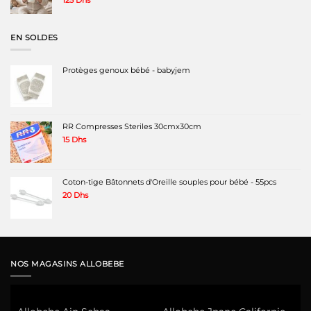
EN SOLDES
Protèges genoux bébé - babyjem
RR Compresses Steriles 30cmx30cm
15
Dhs
Coton-tige Bâtonnets d'Oreille souples pour bébé - 55pcs
20
Dhs
NOS MAGASINS ALLOBEBE