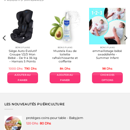
BONS PLANS
BONS PLANS
BONS PLANS
Siège Auto Évolutif
Mustela Eau de
emmaillotage bébé
Groupe 1/2/3 Mon
toilette
swaddleMe -
Bébé – De 9 à 36 kg
rafraîchissante et
Summer Infant
– Harnais 5 Points
coiffante
Le
Le
1000
Dhs
790
Dhs
84
Dhs
98
Dhs
prix
prix
l
initial
actuel
AJOUTER AU
AJOUTER AU
CHOIX DES
était :
est :
s.
1000 Dhs.
790 Dhs.
PANIER
PANIER
OPTIONS
Ce
produit
a
plusieurs
variations.
LES NOUVEAUTÉS PUÉRICULTURE
Les
options
peuvent
protéges coins pour table - Babyjem
être
Le
Le
120
Dhs
80
Dhs
choisies
prix
prix
sur