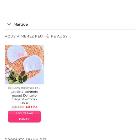
Marque
VOUS AIMEREZ PEUT-ÊTRE AUSSI…
BONNETS ,MOUFFLES ET ACCESSOIRES
Lot de 2 Bonnets
noeud Dentelle
Élégant – Coton
Doux
Le
Le
140
Dhs
60
Dhs
prix
prix
initial
actuel
AJOUTER AU
était :
est :
140 Dhs.
60 Dhs.
PANIER
PRODUITS SIMILAIRES