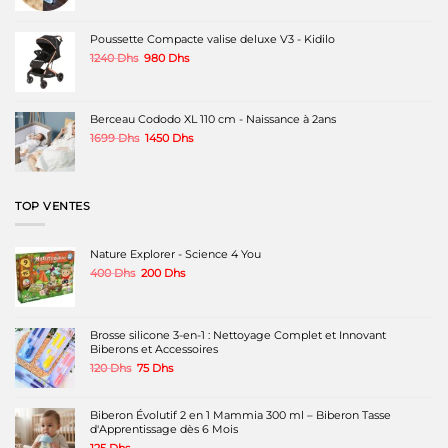
initial
actuel
la
était :
est :
page
120 Dhs.
80 Dhs.
Poussette Compacte valise deluxe V3 - Kidilo
du
produit
Le
Le
1240
Dhs
980
Dhs
prix
prix
initial
actuel
était :
est :
1240 Dhs.
980 Dhs.
Berceau Cododo XL 110 cm - Naissance à 2ans
Le
Le
1699
Dhs
1450
Dhs
prix
prix
initial
actuel
était :
est :
1699 Dhs.
1450 Dhs.
TOP VENTES
Nature Explorer - Science 4 You
Le
Le
400
Dhs
200
Dhs
prix
prix
initial
actuel
était :
est :
400 Dhs.
200 Dhs.
Brosse silicone 3-en-1 : Nettoyage Complet et Innovant
Biberons et Accessoires
Le
Le
120
Dhs
75
Dhs
prix
prix
initial
actuel
était :
est :
Biberon Évolutif 2 en 1 Mammia 300 ml – Biberon Tasse
120 Dhs.
75 Dhs.
d'Apprentissage dès 6 Mois
125
Dhs