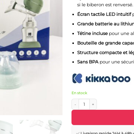
si le biberon est renversé.
Écran tactile LED intuitif
p
Grande batterie au lith
Tétine incluse
pour une ali
Bouteille de grande capac
Structure compacte et lé
Sans BPA
pour une sécuri
En stock
quantité de Tire lait électrique 
✅
Livraison rapide 24H à 48h 