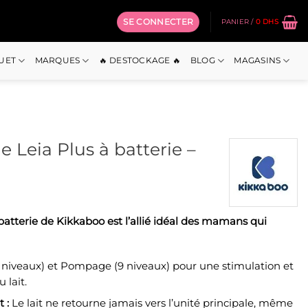
SE CONNECTER
PANIER /
0
DHS
OUET
MARQUES
🔥 DESTOCKAGE 🔥
BLOG
MAGASINS
ue Leia Plus à batterie –
ix
à batterie de Kikkaboo est l’allié idéal des mamans qui
tuel
 :
0 Dhs.
niveaux) et Pompage (9 niveaux) pour une stimulation et
 lait.
 :
Le lait ne retourne jamais vers l’unité principale, même