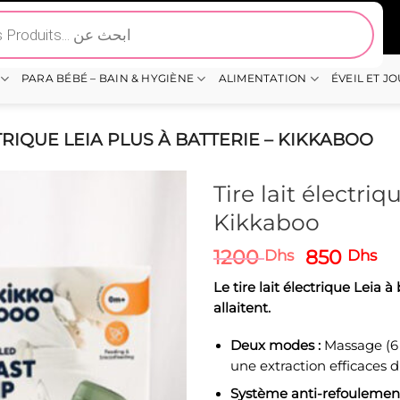
PARA BÉBÉ – BAIN & HYGIÈNE
ALIMENTATION
ÉVEIL ET J
TRIQUE LEIA PLUS À BATTERIE – KIKKABOO
Tire lait électriq
Kikkaboo
Le
Le
1200
850
Dhs
Dhs
prix
pr
Le tire lait électrique Leia 
initial
ac
allaitent.
était :
est
1200 Dhs.
85
Deux modes :
Massage (6 
une extraction efficaces du
Système anti-refoulement