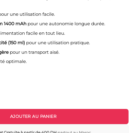
our une utilisation facile.
ium 1400 mAh
pour une autonomie longue durée.
mentation facile en tout lieu.
ité (150 ml)
pour une utilisation pratique.
gère
pour un transport aisé.
té optimale.
Leia Plus à batterie - Kikkaboo
AJOUTER AU PANIER
et Gratuite à partir de 400 DH
partout au Maroc