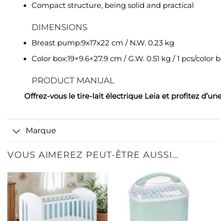
Compact structure, being solid and practical
DIMENSIONS
Breast pump:
9x17x22 cm / N.W. 0.23 kg
Color box:
19×9.6×27.9 cm / G.W. 0.51 kg / 1 pcs/color 
PRODUCT MANUAL
Offrez-vous le tire-lait électrique Leia et profitez d’u
Marque
VOUS AIMEREZ PEUT-ÊTRE AUSSI…