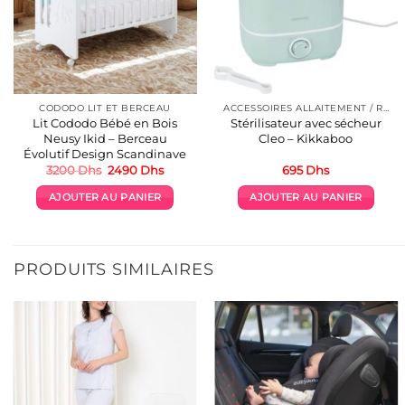
CODODO LIT ET BERCEAU
ACCESSOIRES ALLAITEMENT / REPAS
Lit Cododo Bébé en Bois
Stérilisateur avec sécheur
Neusy Ikid – Berceau
Cleo – Kikkaboo
Évolutif Design Scandinave
Le
Le
3200
Dhs
2490
Dhs
695
Dhs
prix
prix
initial
actuel
AJOUTER AU PANIER
AJOUTER AU PANIER
était :
est :
3200 Dhs.
2490 Dhs.
PRODUITS SIMILAIRES