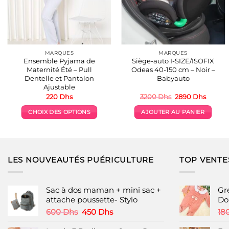
MARQUES
MARQUES
Ensemble Pyjama de
Siège-auto I-SIZE/ISOFIX
Maternité Été – Pull
Odeas 40-150 cm – Noir –
Dentelle et Pantalon
Babyauto
Ajustable
Le
Le
220
Dhs
3200
Dhs
2890
Dhs
prix
prix
initial
actuel
CHOIX DES OPTIONS
AJOUTER AU PANIER
était :
est :
3200 Dhs.
2890 D
Ce
produit
a
plusieurs
LES NOUVEAUTÉS PUÉRICULTURE
TOP VENTE
variations.
Les
options
Sac à dos maman + mini sac +
Gr
peuvent
attache poussette- Stylo
Do
être
Le
Le
600
Dhs
450
Dhs
18
choisies
prix
prix