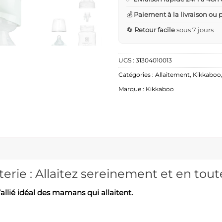
💰
Paiement à la livraison ou
🔄
Retour facile
sous 7 jours
UGS :
31304010013
Catégories :
Allaitement
,
Kikkaboo
Marque :
Kikkaboo
terie : Allaitez sereinement et en toute
l’allié idéal des mamans qui allaitent.