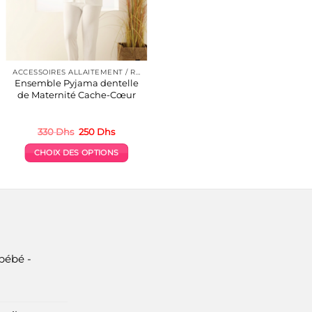
ACCESSOIRES ALLAITEMENT / REPAS
Ensemble Pyjama dentelle
de Maternité Cache-Cœur
Le
Le
330
Dhs
250
Dhs
prix
prix
initial
actuel
CHOIX DES OPTIONS
était :
est :
330 Dhs.
250 Dhs.
Ce
produit
a
plusieurs
variations.
Les
options
bébé -
peuvent
être
choisies