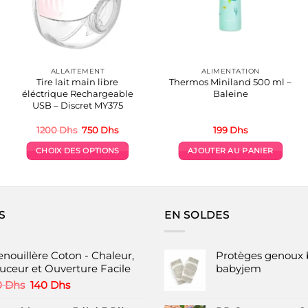
ALLAITEMENT
ALIMENTATION
Tire lait main libre
Thermos Miniland 500 ml –
éléctrique Rechargeable
Baleine
USB – Discret MY375
Le
Le
1200
Dhs
750
Dhs
199
Dhs
prix
prix
initial
actuel
CHOIX DES OPTIONS
AJOUTER AU PANIER
était :
est :
hs.
1200 Dhs.
750 Dhs.
Ce
produit
a
plusieurs
S
EN SOLDES
variations.
Les
options
enouillère Coton - Chaleur,
Protèges genoux 
peuvent
uceur et Ouverture Facile
babyjem
être
Le
Le
0
Dhs
140
Dhs
choisies
prix
prix