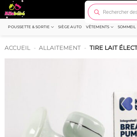
Passer
Recherche
de
au
produits
contenu
POUSSETTE & SORTIE
SIÈGE AUTO
VÊTEMENTS
SOMMEIL
ACCUEIL
-
ALLAITEMENT
-
TIRE LAIT ÉLEC