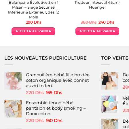
Balançoire Évolutive 3 en 1
Trotteur interactif 45cm-
Pilsan – Siège Sécurisé
Huanger
Intérieur & Extérieur, dès 12
Mois
Le
Le
290
Dhs
300
Dhs
240
Dhs
prix
prix
initial
actuel
AJOUTER AU PANIER
AJOUTER AU PANIER
était :
est :
300 Dhs.
240 Dhs
LES NOUVEAUTÉS PUÉRICULTURE
TOP VENTE
Grenouillère bébé fille brodée
De
coton organique avec bonnet
co
assorti offert
20
Le
Le
220
Dhs
169
Dhs
prix
prix
Vei
Ensemble tenue bébé
initial
actuel
Ét
pantalon et body smoking –
était :
est :
22
Doux coton
220 Dhs.
169 Dhs.
Le
Le
220
Dhs
160
Dhs
Dé
prix
prix
co