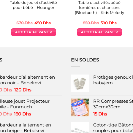
Table de jeu et d’activité
Table d’activités bébé
pour bébé – Huanger
lumières et chansons
(Bluetooth) – Kids Melody
Le
Le
Le
Le
670
Dhs
450
Dhs
850
Dhs
590
Dhs
prix
prix
prix
prix
initial
actuel
initial
actuel
AJOUTER AU PANIER
AJOUTER AU PANIER
était :
est :
était :
est :
.
670 Dhs.
450 Dhs.
850 Dhs.
590 Dhs.
S
EN SOLDES
bardeur d’allaitement en
Protèges genoux 
ton noir – Bebekevi
babyjem
Le
Le
0
Dhs
120
Dhs
prix
prix
initial
actuel
lleuse jouet Projecteur
RR Compresses St
était :
est :
oile - Funmuch
30cmx30cm
200 Dhs.
120 Dhs.
Le
Le
0
Dhs
160
Dhs
15
Dhs
prix
prix
bardeur allaitement en
initial
actuel
Coton-tige Bâtonn
ton beige - Bebekevi
était :
est :
souples pour bébé