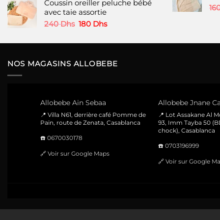
Coussin oreiller peluche bébé
initial
actuel
16
avec taie assortie
était :
est :
220 Dhs.
160 Dhs.
Le
Le
240
Dhs
180
Dhs
prix
prix
initial
actuel
était :
est :
240 Dhs.
180 Dhs.
NOS MAGASINS ALLOBEBE
Allobebe Ain Sebaa
Allobebe Jnane Ca
📍 Villa N61, derrière café Pomme de
📍 Lot Assakane Al 
Pain, route de Zenata, Casablanca
93, Imm Tayba 50 (B
chock), Casablanca
☎️
0670030178
☎️
0703196999
🔗
Voir sur Google Maps
🔗
Voir sur Google M