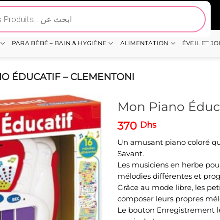
PARA BÉBÉ – BAIN & HYGIÈNE
ALIMENTATION
ÉVEIL ET J
O ÉDUCATIF – CLEMENTONI
Mon Piano Éduca
370
Dhs
Un amusant piano coloré qui
Savant.
Les musiciens en herbe pour
mélodies différentes et prog
Grâce au mode libre, les petit
composer leurs propres mélo
Le bouton Enregistrement l