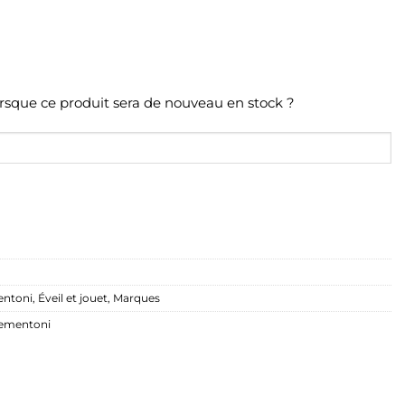
orsque ce produit sera de nouveau en stock ?
entoni
,
Éveil et jouet
,
Marques
lementoni