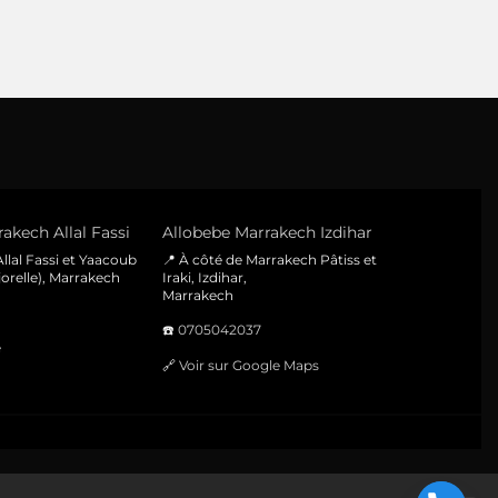
akech Allal Fassi
Allobebe Marrakech Izdihar
llal Fassi et Yaacoub
📍 À côté de Marrakech Pâtiss et
orelle), Marrakech
Iraki, Izdihar,
Marrakech
☎️
0705042037
e
🔗
Voir sur Google Maps