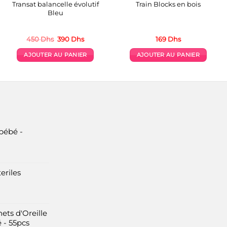
Transat balancelle évolutif
Train Blocks en bois
Bleu
Le
Le
450
Dhs
390
Dhs
169
Dhs
prix
prix
initial
actuel
AJOUTER AU PANIER
AJOUTER AU PANIER
était :
est :
450 Dhs.
390 Dhs.
bébé -
eriles
ets d'Oreille
 - 55pcs