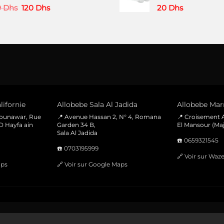
220 Dhs.
160 Dhs.
Le
Le
0
Dhs
120
Dhs
20
Dhs
prix
prix
initial
actuel
était :
est :
160 Dhs.
120 Dhs.
lifornie
Allobebe Sala Al Jadida
Allobebe Marr
Mounawar, Rue
📍 Avenue Hassan 2, N° 4, Romana
📍 Croisement A
D Hayfa ain
Garden 34 B,
El Mansour (Maj
Sala Al Jadida
☎️
0659321545
☎️
0703195999
🔗
Voir sur Waz
aps
🔗
Voir sur Google Maps