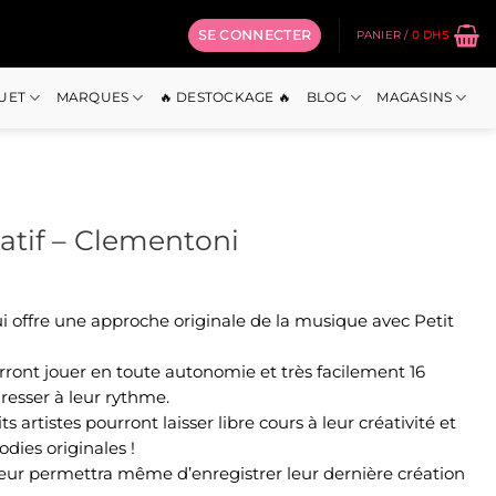
SE CONNECTER
PANIER /
0
DHS
OUET
MARQUES
🔥 DESTOCKAGE 🔥
BLOG
MAGASINS
tif – Clementoni
 offre une approche originale de la musique avec Petit
ront jouer en toute autonomie et très facilement 16
resser à leur rythme.
s artistes pourront laisser libre cours à leur créativité et
dies originales !
eur permettra même d’enregistrer leur dernière création