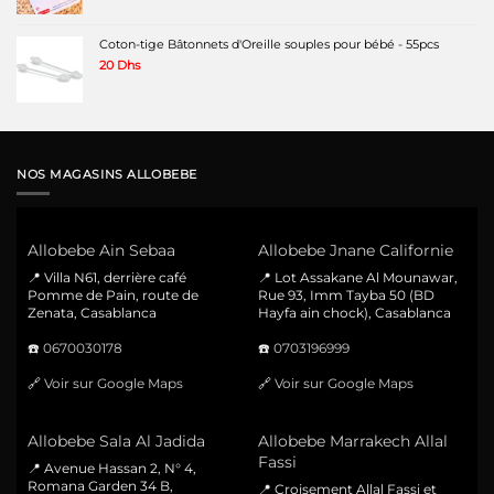
Coton-tige Bâtonnets d'Oreille souples pour bébé - 55pcs
20
Dhs
NOS MAGASINS ALLOBEBE
Allobebe Ain Sebaa
Allobebe Jnane Californie
📍 Villa N61, derrière café
📍 Lot Assakane Al Mounawar,
Pomme de Pain, route de
Rue 93, Imm Tayba 50 (BD
Zenata, Casablanca
Hayfa ain chock), Casablanca
☎️
0670030178
☎️
0703196999
🔗
Voir sur Google Maps
🔗
Voir sur Google Maps
Allobebe Sala Al Jadida
Allobebe Marrakech Allal
Fassi
📍 Avenue Hassan 2, N° 4,
Romana Garden 34 B,
📍 Croisement Allal Fassi et