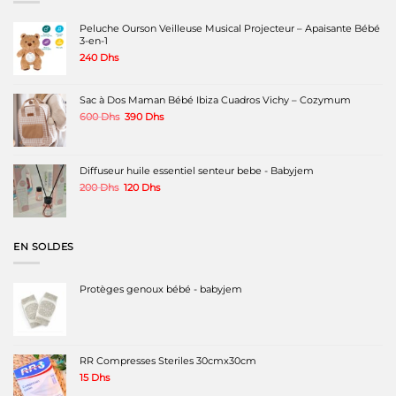
Peluche Ourson Veilleuse Musical Projecteur – Apaisante Bébé
3-en-1
240
Dhs
Sac à Dos Maman Bébé Ibiza Cuadros Vichy – Cozymum
Le
Le
600
Dhs
390
Dhs
prix
prix
initial
actuel
était :
est :
600 Dhs.
390 Dhs.
Diffuseur huile essentiel senteur bebe - Babyjem
Le
Le
200
Dhs
120
Dhs
prix
prix
initial
actuel
était :
est :
200 Dhs.
120 Dhs.
EN SOLDES
Protèges genoux bébé - babyjem
RR Compresses Steriles 30cmx30cm
15
Dhs