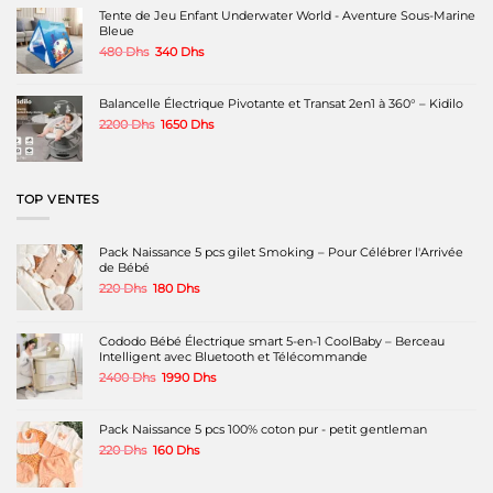
140 Dhs.
90 Dhs.
Tente de Jeu Enfant Underwater World - Aventure Sous-Marine
Bleue
Le
Le
480
Dhs
340
Dhs
prix
prix
initial
actuel
était :
est :
Balancelle Électrique Pivotante et Transat 2en1 à 360° – Kidilo
480 Dhs.
340 Dhs.
Le
Le
2200
Dhs
1650
Dhs
prix
prix
initial
actuel
était :
est :
2200 Dhs.
1650 Dhs.
TOP VENTES
Pack Naissance 5 pcs gilet Smoking – Pour Célébrer l'Arrivée
de Bébé
Le
Le
220
Dhs
180
Dhs
prix
prix
initial
actuel
était :
est :
Cododo Bébé Électrique smart 5-en-1 CoolBaby – Berceau
220 Dhs.
180 Dhs.
Intelligent avec Bluetooth et Télécommande
Le
Le
2400
Dhs
1990
Dhs
prix
prix
initial
actuel
était :
est :
Pack Naissance 5 pcs 100% coton pur - petit gentleman
2400 Dhs.
1990 Dhs.
Le
Le
220
Dhs
160
Dhs
prix
prix
initial
actuel