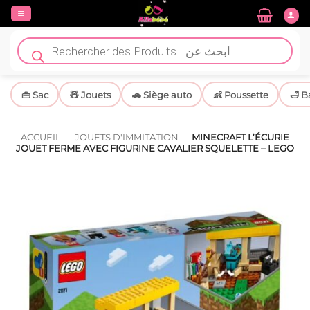
Passer
au
contenu
Recherche
de
produits
👜 Sac
🧸 Jouets
🚗 Siège auto
👶 Poussette
🛁 B
ACCUEIL
-
JOUETS D'IMMITATION
-
MINECRAFT L’ÉCURIE
JOUET FERME AVEC FIGURINE CAVALIER SQUELETTE – LEGO