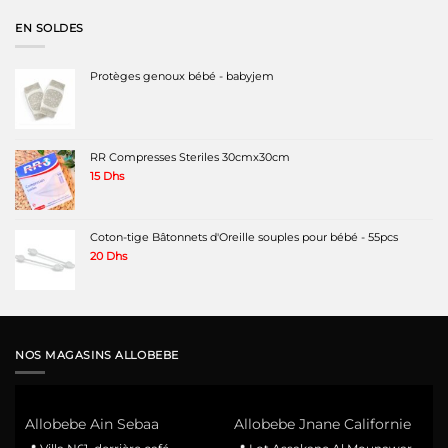
était :
est :
220 Dhs.
160 Dhs.
EN SOLDES
Protèges genoux bébé - babyjem
RR Compresses Steriles 30cmx30cm
15
Dhs
Coton-tige Bâtonnets d'Oreille souples pour bébé - 55pcs
20
Dhs
NOS MAGASINS ALLOBEBE
Allobebe Ain Sebaa
Allobebe Jnane Californie