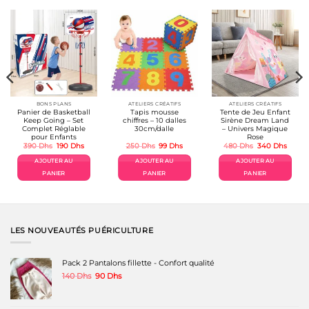
BONS PLANS
ATELIERS CRÉATIFS
ATELIERS CRÉATIFS
Panier de Basketball
Tapis mousse
Tente de Jeu Enfant
Keep Going – Set
chiffres – 10 dalles
Sirène Dream Land
Complet Réglable
30cm/dalle
– Univers Magique
pour Enfants
Rose
ge
Le
Le
Le
Le
Le
Le
390
Dhs
190
Dhs
250
Dhs
99
Dhs
480
Dhs
340
Dhs
prix
prix
prix
prix
prix
prix
 :
initial
actuel
initial
actuel
initial
actuel
AJOUTER AU
AJOUTER AU
AJOUTER AU
 Dhs
était :
est :
était :
est :
était :
est :
390 Dhs.
190 Dhs.
250 Dhs.
99 Dhs.
480 Dhs.
340 D
PANIER
PANIER
PANIER
 Dhs
LES NOUVEAUTÉS PUÉRICULTURE
Pack 2 Pantalons fillette - Confort qualité
Le
Le
140
Dhs
90
Dhs
prix
prix
initial
actuel
était :
est :