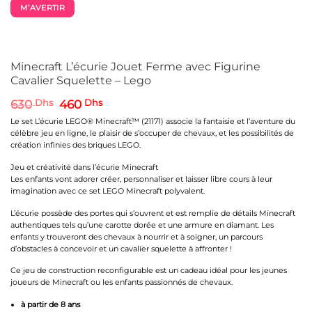
M’AVERTIR
Minecraft L’écurie Jouet Ferme avec Figurine
Cavalier Squelette – Lego
Le
Le
630
Dhs
460
Dhs
prix
prix
Le set L’écurie LEGO® Minecraft™ (21171) associe la fantaisie et l’aventure du
initial
actuel
célèbre jeu en ligne, le plaisir de s’occuper de chevaux, et les possibilités de
était :
est :
création infinies des briques LEGO.
630 Dhs.
460 Dhs.
Jeu et créativité dans l’écurie Minecraft
Les enfants vont adorer créer, personnaliser et laisser libre cours à leur
imagination avec ce set LEGO Minecraft polyvalent.
L’écurie possède des portes qui s’ouvrent et est remplie de détails Minecraft
authentiques tels qu’une carotte dorée et une armure en diamant. Les
enfants y trouveront des chevaux à nourrir et à soigner, un parcours
d’obstacles à concevoir et un cavalier squelette à affronter !
Ce jeu de construction reconfigurable est un cadeau idéal pour les jeunes
joueurs de Minecraft ou les enfants passionnés de chevaux.
à partir de 8 ans