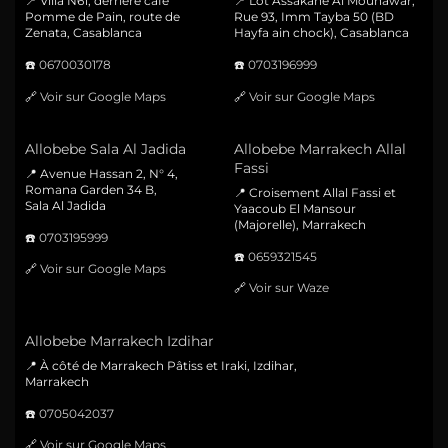
📍 Villa N61, derrière café
📍 Lot Assakane Al Mounawar,
Pomme de Pain, route de
Rue 93, Imm Tayba 50 (BD
Zenata, Casablanca
Hayfa ain chock), Casablanca
☎️
0670030178
☎️
0703196999
🔗
Voir sur Google Maps
🔗
Voir sur Google Maps
Allobebe Sala Al Jadida
Allobebe Marrakech Allal
Fassi
📍 Avenue Hassan 2, N° 4,
Romana Garden 34 B,
📍 Croisement Allal Fassi et
Sala Al Jadida
Yaacoub El Mansour
(Majorelle), Marrakech
☎️
0703195999
☎️
0659321545
🔗
Voir sur Google Maps
🔗
Voir sur Waze
Allobebe Marrakech Izdihar
📍 À côté de Marrakech Pâtiss et Iraki, Izdihar,
Marrakech
☎️
0705042037
🔗
Voir sur Google Maps