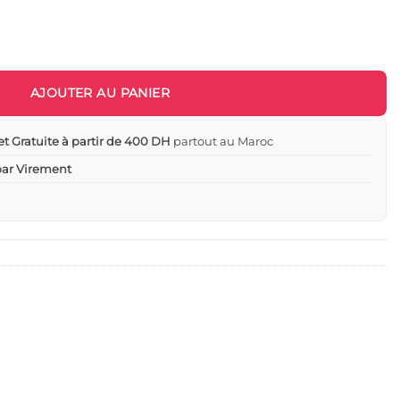
ux pour les repas de bébé - Motifs minnie
AJOUTER AU PANIER
et Gratuite à partir de 400 DH
partout au Maroc
 par Virement