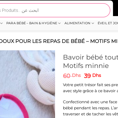
PARA BÉBÉ – BAIN & HYGIÈNE
ALIMENTATION
ÉVEIL ET J
DOUX POUR LES REPAS DE BÉBÉ – MOTIFS M
Bavoir bébé tout
Motifs minnie
Le
Le
60
39
Dhs
Dhs
prix
prix
Votre petit trésor fait ses 
initial
actue
avec style grâce à ce bavoir 
était :
est :
60 Dhs.
39 Dh
Confectionné avec une face e
bébé pendant les repas. L’ar
traverser et de tacher les v