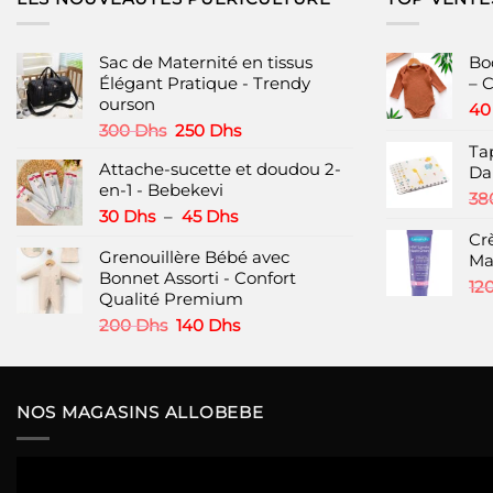
variations.
Les
options
Sac de Maternité en tissus
Bo
peuvent
Élégant Pratique - Trendy
– C
ourson
être
4
choisies
Le
Le
300
Dhs
250
Dhs
prix
prix
Ta
sur
Attache-sucette et doudou 2-
initial
actuel
Dal
la
en-1 - Bebekevi
était :
est :
page
38
300 Dhs.
250 Dhs.
Plage
30
Dhs
–
45
Dhs
du
de
Cr
produit
Grenouillère Bébé avec
prix :
Ma
Bonnet Assorti - Confort
30 Dhs
12
Qualité Premium
à
45 Dhs
Le
Le
200
Dhs
140
Dhs
prix
prix
initial
actuel
était :
est :
200 Dhs.
140 Dhs.
NOS MAGASINS ALLOBEBE