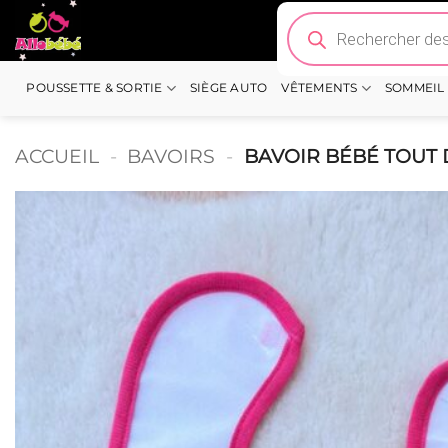
Passer
Recherche
de
au
produits
contenu
POUSSETTE & SORTIE
SIÈGE AUTO
VÊTEMENTS
SOMMEIL
ACCUEIL
-
BAVOIRS
-
BAVOIR BÉBÉ TOUT 