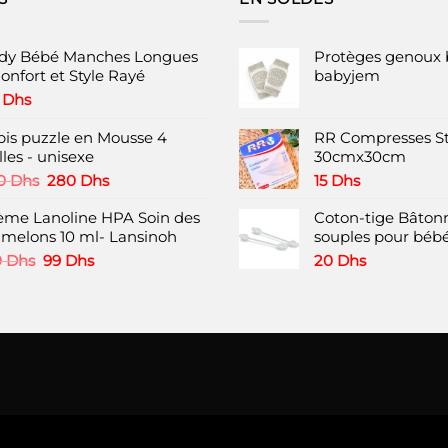
dy Bébé Manches Longues
Protèges genoux 
onfort et Style Rayé
babyjem
0
Dhs
pis puzzle en Mousse 4
RR Compresses St
les - unisexe
30cmx30cm
Le
Le
0
Dhs
280
Dhs
15
Dhs
prix
prix
ème Lanoline HPA Soin des
initial
actuel
Coton-tige Bâtonn
melons 10 ml- Lansinoh
était :
est :
souples pour bébé
380 Dhs.
280 Dhs.
Le
Le
0
Dhs
99
Dhs
20
Dhs
prix
prix
initial
actuel
était :
est :
120 Dhs.
99 Dhs.