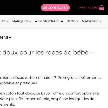
SE CONNECTER
PANIER /
0
DHS
OUET
MARQUES
🔥 DESTOCKAGE 🔥
BLOG
MAGASINS
INNIE
 doux pour les repas de bébé –
premières découvertes culinaires ? Protégez ses vêtements
l
adorable et pratique !
s.
n coton tout doux, ce bavoir offre un confort optimal à
rière plastifié, imperméable, empêche les liquides de
êtements.