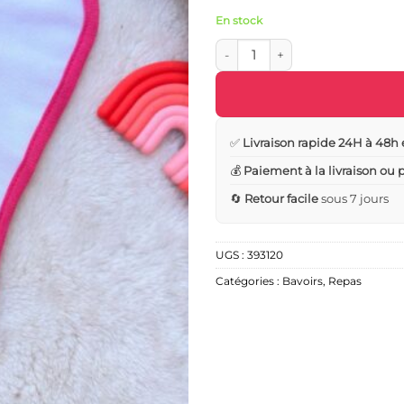
En stock
quantité de Bavoir bébé tout do
✅
Livraison rapide 24H à 48h 
💰
Paiement à la livraison ou
🔄
Retour facile
sous 7 jours
UGS :
393120
Catégories :
Bavoirs
,
Repas