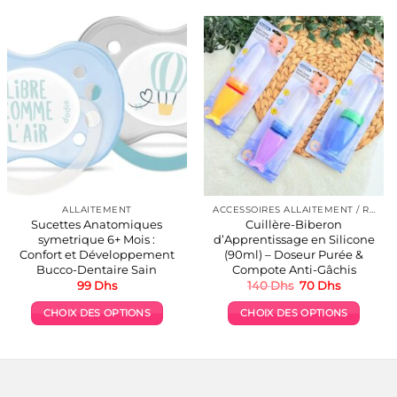
ALLAITEMENT
ACCESSOIRES ALLAITEMENT / REPAS
Sucettes Anatomiques
Cuillère-Biberon
symetrique 6+ Mois :
d’Apprentissage en Silicone
Confort et Développement
(90ml) – Doseur Purée &
Bucco-Dentaire Sain
Compote Anti-Gâchis
Le
Le
99
Dhs
140
Dhs
70
Dhs
prix
prix
initial
actuel
CHOIX DES OPTIONS
CHOIX DES OPTIONS
était :
est :
.
140 Dhs.
70 Dhs.
Ce
Ce
produit
produit
a
a
plusieurs
plusieurs