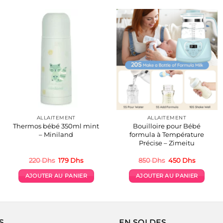
ALLAITEMENT
ALLAITEMENT
Thermos bébé 350ml mint
Bouilloire pour Bébé
– Miniland
formula à Température
Précise – Zimeitu
Le
Le
Le
Le
220
Dhs
179
Dhs
850
Dhs
450
Dhs
prix
prix
prix
prix
initial
actuel
initial
actuel
AJOUTER AU PANIER
AJOUTER AU PANIER
était :
est :
était :
est :
220 Dhs.
179 Dhs.
850 Dhs.
450 Dhs
S
EN SOLDES