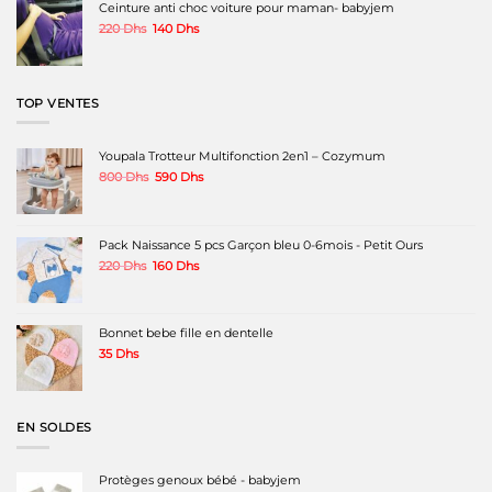
220 Dhs.
150 Dhs.
Ceinture anti choc voiture pour maman- babyjem
Le
Le
220
Dhs
140
Dhs
prix
prix
initial
actuel
était :
est :
220 Dhs.
140 Dhs.
TOP VENTES
Youpala Trotteur Multifonction 2en1 – Cozymum
Le
Le
800
Dhs
590
Dhs
prix
prix
initial
actuel
était :
est :
800 Dhs.
590 Dhs.
Pack Naissance 5 pcs Garçon bleu 0-6mois - Petit Ours
Le
Le
220
Dhs
160
Dhs
prix
prix
initial
actuel
était :
est :
220 Dhs.
160 Dhs.
Bonnet bebe fille en dentelle
35
Dhs
EN SOLDES
Protèges genoux bébé - babyjem