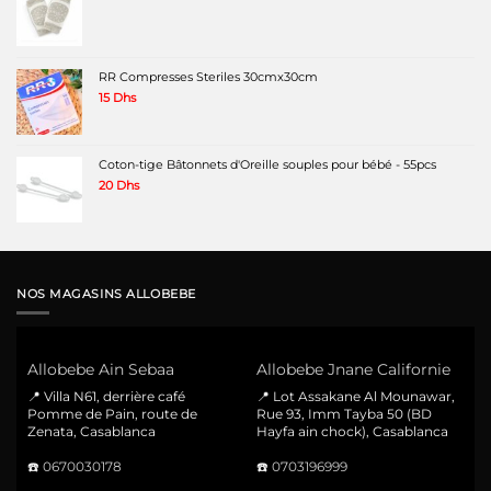
RR Compresses Steriles 30cmx30cm
15
Dhs
Coton-tige Bâtonnets d'Oreille souples pour bébé - 55pcs
20
Dhs
NOS MAGASINS ALLOBEBE
Allobebe Ain Sebaa
Allobebe Jnane Californie
📍 Villa N61, derrière café
📍 Lot Assakane Al Mounawar,
Pomme de Pain, route de
Rue 93, Imm Tayba 50 (BD
Zenata, Casablanca
Hayfa ain chock), Casablanca
☎️
0670030178
☎️
0703196999