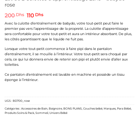
rose
Le
Le
200
Dhs
110
Dhs
prix
prix
Avec la culotte d’entraînement de babydo, votre tout-petit peut faire le
initial
actuel
premier pas vers l’apprentissage de la propreté. La culotte d’apprentissage
était :
est :
sera confortable pour votre tout-petit et aura un intérieur absorbant. De plus,
200 Dhs.
110 Dhs.
les côtés garantissent que le liquide ne fuit pas.
Lorsque votre tout-petit commence à faire pipi dans le pantalon
d’entraînement, il se mouille à l’intérieur. Votre tout-petit sera choqué par
cela, ce qui lui donnera envie de retenir son pipi et plutôt envie d’aller aux
toilettes.
Ce pantalon d’entraînement est lavable en machine et possède un tissu
éponge à l’intérieur.
UGS :
BD700_rose
Catégories :
Accessoires de Bain
,
Baignoire
,
BONS PLANS
,
Couches bébé
,
Marques
,
Para Bébé
,
Produits Soins & Pack
,
Sommeil
,
Univers Bébé