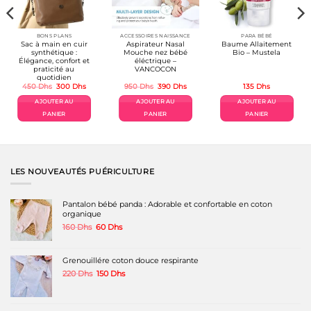
BONS PLANS
ACCESSOIRES NAISSANCE
PARA BÉBÉ
Sac à main en cuir
Aspirateur Nasal
Baume Allaitement
synthétique :
Mouche nez bébé
Bio – Mustela
Élégance, confort et
éléctrique –
praticité au
VANCOCON
quotidien
Le
Le
Le
Le
450
Dhs
300
Dhs
950
Dhs
390
Dhs
135
Dhs
prix
prix
prix
prix
initial
actuel
initial
actuel
AJOUTER AU
AJOUTER AU
AJOUTER AU
était :
est :
était :
est :
450 Dhs.
300 Dhs.
950 Dhs.
390 Dhs.
PANIER
PANIER
PANIER
LES NOUVEAUTÉS PUÉRICULTURE
Pantalon bébé panda : Adorable et confortable en coton
organique
Le
Le
160
Dhs
60
Dhs
prix
prix
initial
actuel
était :
est :
Grenouillére coton douce respirante
160 Dhs.
60 Dhs.
Le
Le
220
Dhs
150
Dhs
prix
prix
initial
actuel
était :
est :