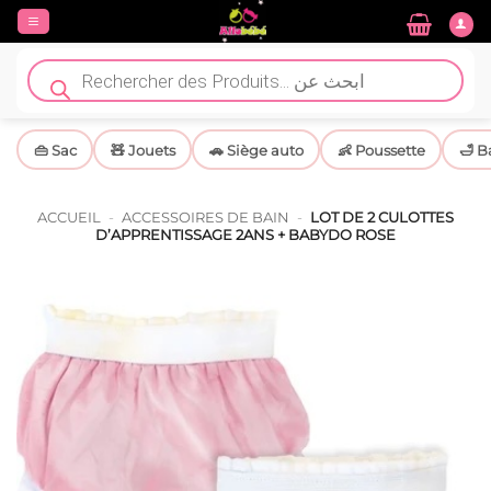
Passer
au
contenu
Recherche
de
produits
👜 Sac
🧸 Jouets
🚗 Siège auto
👶 Poussette
🛁 B
ACCUEIL
-
ACCESSOIRES DE BAIN
-
LOT DE 2 CULOTTES
D’APPRENTISSAGE 2ANS + BABYDO ROSE