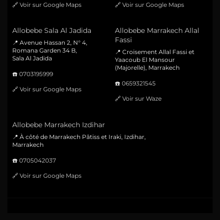
🔗
Voir sur Google Maps
🔗
Voir sur Google Maps
Allobebe Sala Al Jadida
Allobebe Marrakech Allal
Fassi
📍 Avenue Hassan 2, N° 4,
Romana Garden 34 B,
📍 Croisement Allal Fassi et
Sala Al Jadida
Yaacoub El Mansour
(Majorelle), Marrakech
☎️
0703195999
☎️
0659321545
🔗
Voir sur Google Maps
🔗
Voir sur Waze
Allobebe Marrakech Izdihar
📍 À côté de Marrakech Pâtiss et Iraki, Izdihar,
Marrakech
☎️
0705042037
🔗
Voir sur Google Maps