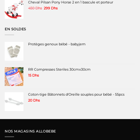
était :
est :
Cheval Pilsan Pony Horse 2 en 1 bascule et porteur
690 Dhs.
380 Dhs.
Le
Le
450
Dhs
299
Dhs
prix
prix
initial
actuel
était :
est :
450 Dhs.
299 Dhs.
EN SOLDES
Protèges genoux bébé - babyjem
RR Compresses Steriles 30cmx30cm
15
Dhs
Coton-tige Bâtonnets d'Oreille souples pour bébé - 55pcs
20
Dhs
NOS MAGASINS ALLOBEBE