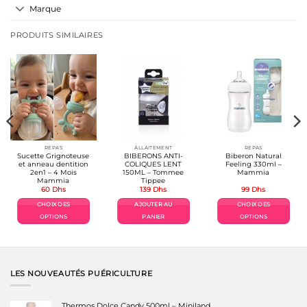
Marque
PRODUITS SIMILAIRES
REPAS
ALLAITEMENT
REPAS
Sucette Grignoteuse
BIBERONS ANTI-
Biberon Natural
et anneau dentition
COLIQUES LENT
Feeling 330ml –
2en1 – 4 Mois
150ML – Tommee
Mammia
Mammia
Tippee
60
Dhs
139
Dhs
99
Dhs
CHOIX DES
AJOUTER AU
CHOIX DES
OPTIONS
PANIER
OPTIONS
Ce
Ce
produit
produit
a
a
plusieurs
plusieurs
variations.
variations.
LES NOUVEAUTÉS PUÉRICULTURE
Les
Les
options
options
peuvent
peuvent
Thermos Dolce Candy 500ml – Miniland