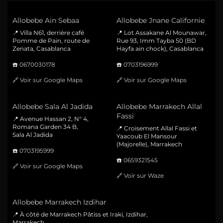
Allobebe Ain Sebaa
Allobebe Jnane Californie
📍 Villa N61, derrière café
📍 Lot Assakane Al Mounawar,
Pomme de Pain, route de
Rue 93, Imm Tayba 50 (BD
Zenata, Casablanca
Hayfa ain chock), Casablanca
☎️
0670030178
☎️
0703196999
🔗
Voir sur Google Maps
🔗
Voir sur Google Maps
Allobebe Sala Al Jadida
Allobebe Marrakech Allal
Fassi
📍 Avenue Hassan 2, N° 4,
Romana Garden 34 B,
📍 Croisement Allal Fassi et
Sala Al Jadida
Yaacoub El Mansour
(Majorelle), Marrakech
☎️
0703195999
☎️
0659321545
🔗
Voir sur Google Maps
🔗
Voir sur Waze
Allobebe Marrakech Izdihar
📍 À côté de Marrakech Pâtiss et Iraki, Izdihar,
Marrakech