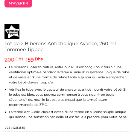
M’AVERTIR
Lot de 2 Biberons Anticholique Avancé, 260 ml –
Tommee Tippee
Le
Le
200
Dhs
159
Dhs
prix
prix
Le biberon Closer to Nature Anti-Colic Plus est conçu pour fournir une
initial
actuel
ventilation optimale pendant la tétée à l’aide d’un système unique de tube
était :
est :
et de valve et d’une forme de tétine facile à ajuster qui aide à empêcher
200 Dhs.
159 Dhs.
votre bébé d’avaler trop d’air.
Vérifiez le tube avec le capteur de chaleur avant de nourrir votre bébé. Si
le tube est bleu, vous pouvez commencer à vous nourrir en toute
sécurité. s’il est rose, le lait est plus chaud que la température
recommandée de 37°C.
La tétine Anti-Colic Plus est dotée d’une tétine en silicone souple unique
qui donne une sensation naturelle et est facile à prendre pour votre bébé.
UGS :
42252585