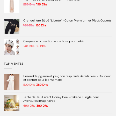
être
être
Le
Le
280
Dhs
199
Dhs
choisies
choisies
prix
prix
sur
sur
initial
actuel
la
la
était :
est :
page
page
280 Dhs.
199 Dhs.
Grenouillère Bébé "Liberté" - Coton Premium et Pieds Ouverts
du
du
produit
produit
Le
Le
180
Dhs
120
Dhs
prix
prix
initial
actuel
était :
est :
180 Dhs.
120 Dhs.
Casque de protection anti-chute pour bébé
Le
Le
140
Dhs
95
Dhs
prix
prix
initial
actuel
était :
est :
140 Dhs.
95 Dhs.
TOP VENTES
Ensemble pyjama et peignoir respirants details bleu - Douceur
et confort pour les mamans
Le
Le
500
Dhs
380
Dhs
prix
prix
initial
actuel
était :
est :
Tente de Jeu Enfant Honey Bee - Cabane Jungle pour
500 Dhs.
380 Dhs.
Aventures Imaginaires
Le
Le
690
Dhs
380
Dhs
prix
prix
initial
actuel