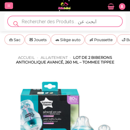
Passer
au
contenu
Recherche
de
produits
👜 Sac
🧸 Jouets
🚗 Siège auto
👶 Poussette
🛁 B
ACCUEIL
-
ALLAITEMENT
-
LOT DE 2 BIBERONS
ANTICHOLIQUE AVANCÉ, 260 ML – TOMMEE TIPPEE