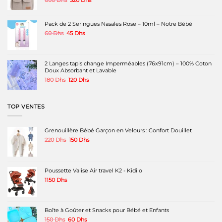
600
Dhs
320
Dhs
prix
prix
initial
actuel
était :
est :
Pack de 2 Seringues Nasales Rose – 10ml – Notre Bébé
600 Dhs.
320 Dhs.
Le
Le
60
Dhs
45
Dhs
prix
prix
initial
actuel
était :
est :
60 Dhs.
45 Dhs.
2 Langes tapis change Imperméables (76x91cm) – 100% Coton
Doux Absorbant et Lavable
Le
Le
180
Dhs
120
Dhs
prix
prix
initial
actuel
était :
est :
TOP VENTES
180 Dhs.
120 Dhs.
Grenouillère Bébé Garçon en Velours : Confort Douillet
Le
Le
220
Dhs
150
Dhs
prix
prix
initial
actuel
était :
est :
220 Dhs.
150 Dhs.
Poussette Valise Air travel K2 - Kidilo
1150
Dhs
Boîte à Goûter et Snacks pour Bébé et Enfants
Le
Le
150
Dhs
60
Dhs