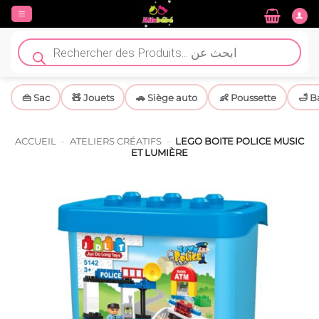
Passer
au
contenu
Recherche
de
produits
👜 Sac
🧸 Jouets
🚗 Siège auto
👶 Poussette
🛁 B
ACCUEIL
-
ATELIERS CRÉATIFS
-
LEGO BOITE POLICE MUSIC
ET LUMIÈRE