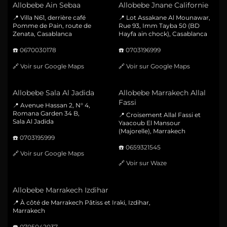
Allobebe Ain Sebaa
Allobebe Jnane Californie
📍 Villa N61, derrière café
📍 Lot Assakane Al Mounawar,
Pomme de Pain, route de
Rue 93, Imm Tayba 50 (BD
Zenata, Casablanca
Hayfa ain chock), Casablanca
☎️
0670030178
☎️
0703196999
🔗
Voir sur Google Maps
🔗
Voir sur Google Maps
Allobebe Sala Al Jadida
Allobebe Marrakech Allal
Fassi
📍 Avenue Hassan 2, N° 4,
Romana Garden 34 B,
📍 Croisement Allal Fassi et
Sala Al Jadida
Yaacoub El Mansour
(Majorelle), Marrakech
☎️
0703195999
☎️
0659321545
🔗
Voir sur Google Maps
🔗
Voir sur Waze
Allobebe Marrakech Izdihar
📍 À côté de Marrakech Pâtiss et Iraki, Izdihar,
Marrakech
☎️
0705042037