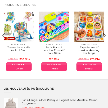
PRODUITS SIMILAIRES
ÉVEIL ET JOUET
ÉVEIL ET JOUET
ÉVEIL ET JOUET
Transat balancelle
Tapis Piano à
Tapis interactif
évolutif Bleu
touches Éducatif
musical dancing
pour Bébé
challenge
Le
Le
Le
Le
450
Dhs
390
Dhs
120
Dhs
480
Dhs
220
Dhs
prix
prix
prix
prix
l
initial
actuel
initial
actuel
AJOUTER AU
AJOUTER AU
AJOUTER AU
était :
est :
était :
est :
s.
450 Dhs.
390 Dhs.
480 Dhs.
220 Dh
PANIER
PANIER
PANIER
LES NOUVEAUTÉS PUÉRICULTURE
Sac à Langer à Dos Pratique Élégant avec Matelas - Carino
Cozymum
Le
Le