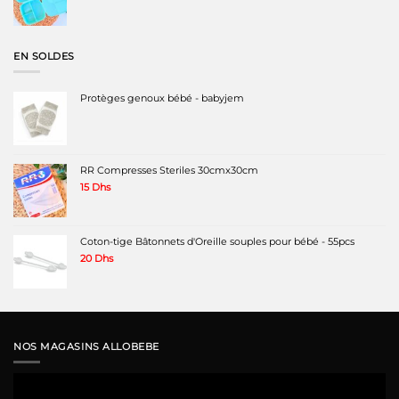
prix
prix
initial
actuel
était :
est :
150 Dhs.
60 Dhs.
EN SOLDES
Protèges genoux bébé - babyjem
RR Compresses Steriles 30cmx30cm
15
Dhs
Coton-tige Bâtonnets d'Oreille souples pour bébé - 55pcs
20
Dhs
NOS MAGASINS ALLOBEBE