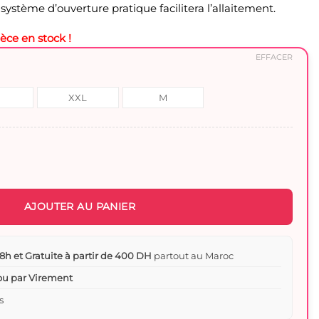
ystème d’ouverture pratique facilitera l’allaitement.
ièce en stock !
EFFACER
XXL
M
se et d’allaitement détails en rose – Confort et respirabilité
AJOUTER AU PANIER
8h et Gratuite à partir de 400 DH
partout au Maroc
 ou par Virement
s