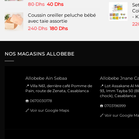
Le
Le
80
Dhs
40
Dhs
Set
produit
produit
prix
prix
Co
Coussin oreiller peluche bébé
initial
actuel
- 
avec taie assortie
était :
est :
22
80 Dhs.
40 Dhs.
Le
Le
240
Dhs
180
Dhs
prix
prix
initial
actuel
était :
est :
240 Dhs.
180 Dhs.
NOS MAGASINS ALLOBEBE
Allobebe Ain Sebaa
Allobebe Jnane Ca
📍 Villa N61, derrière café Pomme de
📍 Lot Assakane Al 
Pain, route de Zenata, Casablanca
93, Imm Tayba 50 (B
chock), Casablanca
☎️
0670030178
☎️
0703196999
🔗
Voir sur Google Maps
🔗
Voir sur Google M