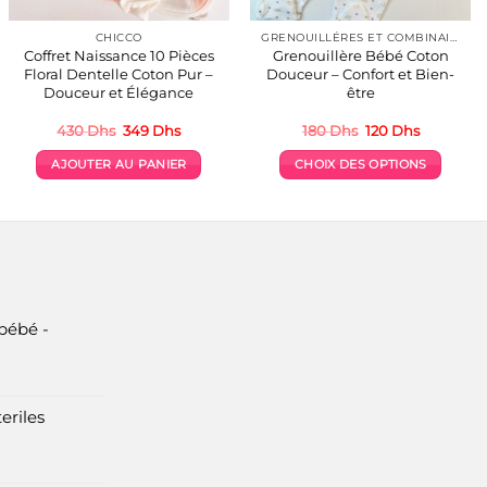
CHICCO
GRENOUILLÉRES ET COMBINAISONS COTON
Coffret Naissance 10 Pièces
Grenouillère Bébé Coton
Floral Dentelle Coton Pur –
Douceur – Confort et Bien-
Douceur et Élégance
être
Le
Le
Le
Le
430
Dhs
349
Dhs
180
Dhs
120
Dhs
prix
prix
prix
prix
initial
actuel
initial
actuel
AJOUTER AU PANIER
CHOIX DES OPTIONS
était :
est :
était :
est :
430 Dhs.
349 Dhs.
180 Dhs.
120 Dhs.
Ce
produit
a
plusieurs
variations.
Les
options
bébé -
peuvent
être
choisies
eriles
sur
la
page
du