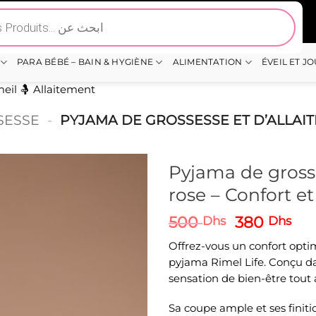
PARA BÉBÉ – BAIN & HYGIÈNE
ALIMENTATION
ÉVEIL ET J
eil
🤱 Allaitement
SESSE
-
PYJAMA DE GROSSESSE ET D’ALLAIT
Pyjama de grosse
rose – Confort et
Le
Le
500
380
Dhs
Dhs
prix
pri
Offrez-vous un confort opti
initial
act
pyjama Rimel Life. Conçu da
était :
est 
sensation de bien-être tout 
500 Dhs.
380
Sa coupe ample et ses finit