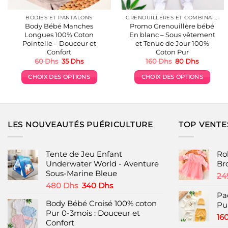
BODIES ET PANTALONS
GRENOUILLÉRES ET COMBINAISONS COTON
Body Bébé Manches
Promo Grenouillère bébé
Longues 100% Coton
En blanc – Sous vêtement
Pointelle – Douceur et
et Tenue de Jour 100%
Confort
Coton Pur
Le
Le
Le
Le
60
Dhs
35
Dhs
160
Dhs
80
Dhs
prix
prix
prix
prix
initial
actuel
initial
actuel
CHOIX DES OPTIONS
CHOIX DES OPTIONS
était :
est :
était :
est :
60 Dhs.
35 Dhs.
160 Dhs.
80 Dhs.
Ce
Ce
produit
produit
a
a
plusieurs
plusieurs
LES NOUVEAUTÉS PUÉRICULTURE
TOP VENTE
variations.
variations.
Les
Les
options
options
Tente de Jeu Enfant
Rob
peuvent
peuvent
Underwater World - Aventure
Br
Sous-Marine Bleue
être
être
24
choisies
choisies
Le
Le
480
Dhs
340
Dhs
prix
prix
Pa
sur
sur
Body Bébé Croisé 100% coton
initial
actuel
Pu
la
la
Pur 0-3mois : Douceur et
était :
est :
page
page
16
Confort
480 Dhs.
340 Dhs.
du
du