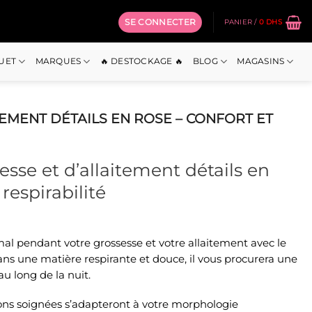
SE CONNECTER
PANIER /
0
DHS
OUET
MARQUES
🔥 DESTOCKAGE 🔥
BLOG
MAGASINS
EMENT DÉTAILS EN ROSE – CONFORT ET
sse et d’allaitement détails en
 respirabilité
x
mal pendant votre grossesse et votre allaitement avec le
uel
ns une matière respirante et douce, il vous procurera une
:
au long de la nuit.
 Dhs.
ions soignées s’adapteront à votre morphologie