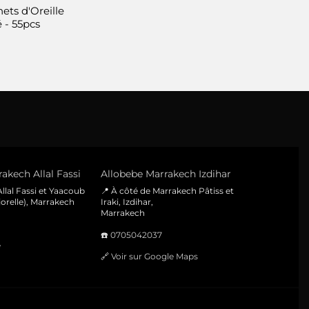
ets d'Oreille
produit
 - 55pcs
akech Allal Fassi
Allobebe Marrakech Izdihar
llal Fassi et Yaacoub
📍 À côté de Marrakech Pâtiss et
orelle), Marrakech
Iraki, Izdihar,
Marrakech
☎️
0705042037
e
🔗
Voir sur Google Maps