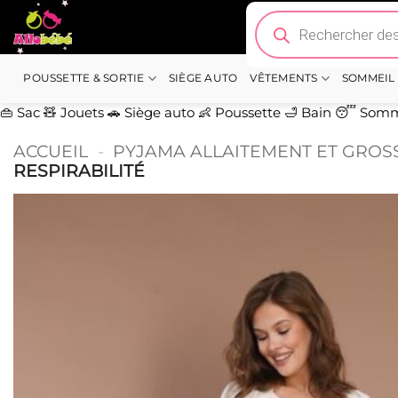
Passer
Recherche
de
au
produits
contenu
POUSSETTE & SORTIE
SIÈGE AUTO
VÊTEMENTS
SOMMEIL
👜 Sac
🧸 Jouets
🚗 Siège auto
👶 Poussette
🛁 Bain
😴 Somm
ACCUEIL
-
PYJAMA ALLAITEMENT ET GROS
RESPIRABILITÉ