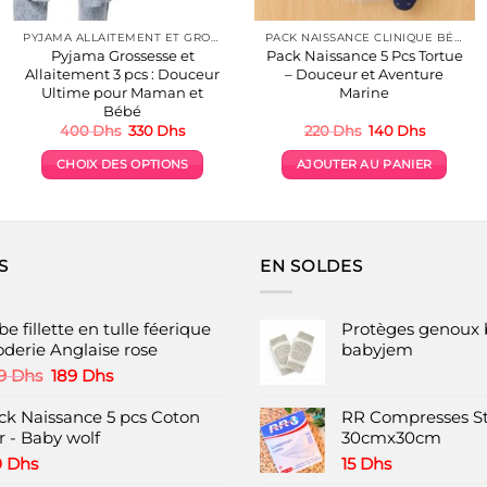
PYJAMA ALLAITEMENT ET GROSSESSE
PACK NAISSANCE CLINIQUE BÉBÉ
Pyjama Grossesse et
Pack Naissance 5 Pcs Tortue
Allaitement 3 pcs : Douceur
– Douceur et Aventure
Ultime pour Maman et
Marine
Bébé
Le
Le
Le
Le
400
Dhs
330
Dhs
220
Dhs
140
Dhs
prix
prix
prix
prix
initial
actuel
initial
actuel
CHOIX DES OPTIONS
AJOUTER AU PANIER
était :
est :
était :
est :
400 Dhs.
330 Dhs.
220 Dhs.
140 Dhs.
Ce
produit
a
plusieurs
S
EN SOLDES
variations.
Les
options
e fillette en tulle féerique
Protèges genoux 
peuvent
oderie Anglaise rose
babyjem
être
Le
Le
9
Dhs
189
Dhs
choisies
prix
prix
initial
actuel
ck Naissance 5 pcs Coton
RR Compresses St
sur
était :
est :
r - Baby wolf
30cmx30cm
la
249 Dhs.
189 Dhs.
page
0
Dhs
15
Dhs
du