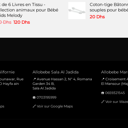
 de 6 Livres en Tissu -
Coton-tige Bâtonn
produit
llection animaux pour Bébé
souples pour bébé
Kids Melody
20
Dhs
Le
Le
0
Dhs
120
Dhs
prix
prix
initial
actuel
était :
est :
220 Dhs.
120 Dhs.
lifornie
Allobebe Sala Al Jadida
Allobebe Marr
Mounawar, Rue
📍 Avenue Hassan 2, N° 4, Romana
📍 Croisement A
D Hayfa ain
Garden 34 B,
El Mansour (Maj
Sala Al Jadida
☎️
0659321545
☎️
0703195999
🔗
Voir sur Waz
aps
🔗
Voir sur Google Maps