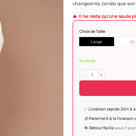
changeante, tandis que son s
🔥 Il ne reste qu'une seule p
Choix de Taille
Large
XL
En stock
quantité de Pyjama de grosses
✅
Livraison rapide 24H à 4
💰
Paiement à la livraison
🔄
Retour facile
sous 7 jour