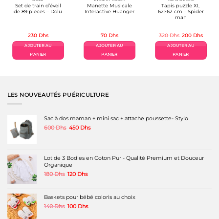
Set de train d’éveil
Manette Musicale
Tapis puzzle XL
de 89 pieces – Dolu
Interactive Huanger
62×62 cm – Spider
man
Le
Le
230
Dhs
70
Dhs
320
Dhs
200
Dhs
prix
prix
initial
actuel
AJOUTER AU
AJOUTER AU
AJOUTER AU
était :
est :
320 Dhs.
200 D
PANIER
PANIER
PANIER
LES NOUVEAUTÉS PUÉRICULTURE
Sac à dos maman + mini sac + attache poussette- Stylo
Le
Le
600
Dhs
450
Dhs
prix
prix
initial
actuel
était :
est :
600 Dhs.
450 Dhs.
Lot de 3 Bodies en Coton Pur - Qualité Premium et Douceur
Organique
Le
Le
180
Dhs
120
Dhs
prix
prix
initial
actuel
était :
est :
Baskets pour bébé coloris au choix
180 Dhs.
120 Dhs.
Le
Le
140
Dhs
100
Dhs
prix
prix