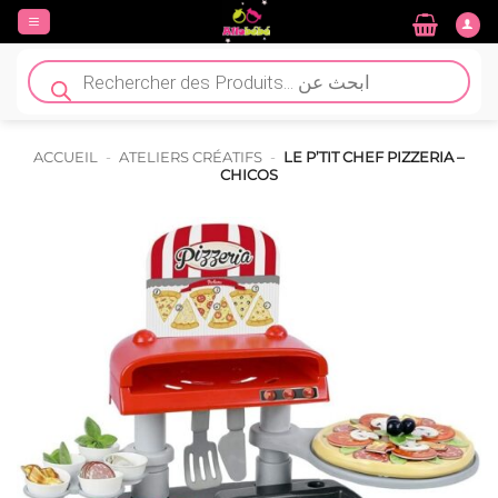
Passer
au
contenu
Recherche
de
produits
ACCUEIL
-
ATELIERS CRÉATIFS
-
LE P’TIT CHEF PIZZERIA –
CHICOS