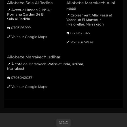
Allobebe Sala Al Jadida
Allobebe Marrakech Allal
Fassi
📍 Avenue Hassan 2, N° 4,
Romana Garden 34 B,
📍 Croisement Allal Fassi et
Sala Al Jadida
Yaacoub El Mansour
(Majorelle), Marrakech
☎️
0703195999
☎️
0659321545
🔗
Voir sur Google Maps
🔗
Voir sur Waze
Allobebe Marrakech Izdihar
📍 À côté de Marrakech Pâtiss et Iraki, Izdihar,
Marrakech
☎️
0705042037
🔗
Voir sur Google Maps
Cash
On