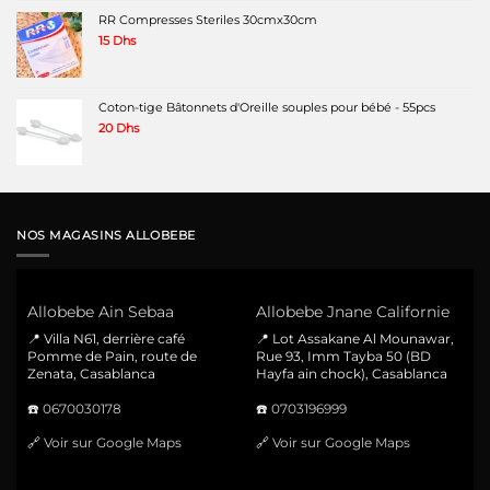
RR Compresses Steriles 30cmx30cm
15
Dhs
Coton-tige Bâtonnets d'Oreille souples pour bébé - 55pcs
20
Dhs
NOS MAGASINS ALLOBEBE
Allobebe Ain Sebaa
Allobebe Jnane Californie
📍 Villa N61, derrière café
📍 Lot Assakane Al Mounawar,
Pomme de Pain, route de
Rue 93, Imm Tayba 50 (BD
Zenata, Casablanca
Hayfa ain chock), Casablanca
☎️
0670030178
☎️
0703196999
🔗
Voir sur Google Maps
🔗
Voir sur Google Maps