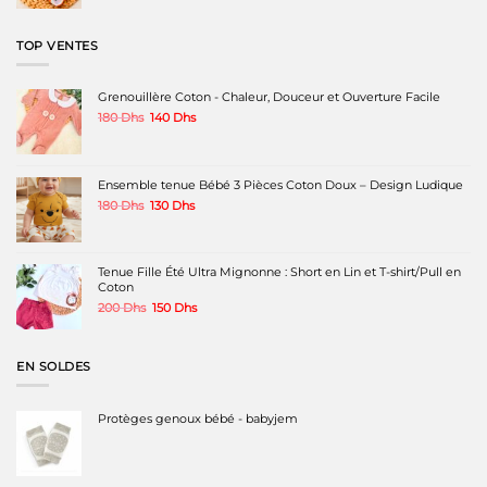
initial
actuel
était :
est :
140 Dhs.
100 Dhs.
TOP VENTES
Grenouillère Coton - Chaleur, Douceur et Ouverture Facile
Le
Le
180
Dhs
140
Dhs
prix
prix
initial
actuel
était :
est :
180 Dhs.
140 Dhs.
Ensemble tenue Bébé 3 Pièces Coton Doux – Design Ludique
Le
Le
180
Dhs
130
Dhs
prix
prix
initial
actuel
était :
est :
180 Dhs.
130 Dhs.
Tenue Fille Été Ultra Mignonne : Short en Lin et T-shirt/Pull en
Coton
Le
Le
200
Dhs
150
Dhs
prix
prix
initial
actuel
était :
est :
EN SOLDES
200 Dhs.
150 Dhs.
Protèges genoux bébé - babyjem