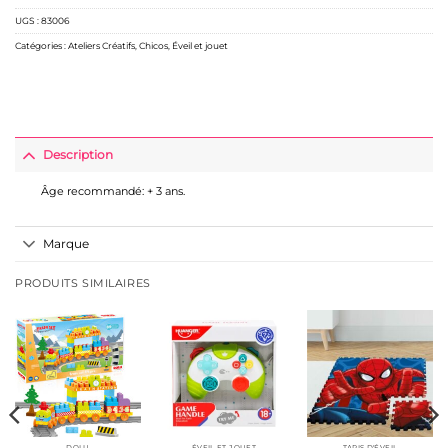
UGS :
83006
Catégories :
Ateliers Créatifs
,
Chicos
,
Éveil et jouet
Description
Âge recommandé: + 3 ans.
Marque
PRODUITS SIMILAIRES
DOLU
ÉVEIL ET JOUET
TAPIS D'ÉVEIL