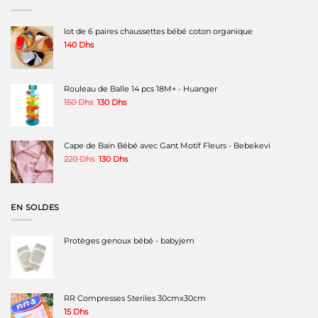
lot de 6 paires chaussettes bébé coton organique
140
Dhs
Rouleau de Balle 14 pcs 18M+ - Huanger
Le
Le
150
Dhs
130
Dhs
prix
prix
initial
actuel
était :
est :
150 Dhs.
130 Dhs.
Cape de Bain Bébé avec Gant Motif Fleurs - Bebekevi
Le
Le
220
Dhs
130
Dhs
prix
prix
initial
actuel
était :
est :
220 Dhs.
130 Dhs.
EN SOLDES
Protèges genoux bébé - babyjem
RR Compresses Steriles 30cmx30cm
15
Dhs