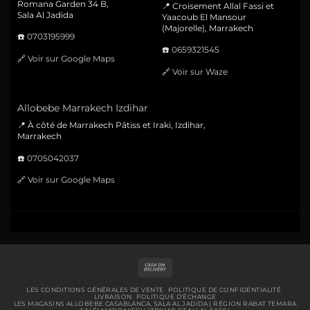
Romana Garden 34 B,
📍 Croisement Allal Fassi et
Sala Al Jadida
Yaacoub El Mansour
(Majorelle), Marrakech
☎️
0703195999
☎️
0659321545
🔗
Voir sur Google Maps
🔗
Voir sur Waze
Allobebe Marrakech Izdihar
📍 À côté de Marrakech Pâtiss et Iraki, Izdihar,
Marrakech
☎️
0705042037
🔗
Voir sur Google Maps
Cash
On
Delivery
LES CONDITIONS GÉNÉRALES DE VENTE
POLITIQUE DE CONFIDENTIALITÉ
LIVRAISON
POLITIQUE D’ÉCHANGE
LES MAGASINS ALLOBEBE CASABLANCA, SALA AL JADIDA ( RÉGION RABAT TEMARA