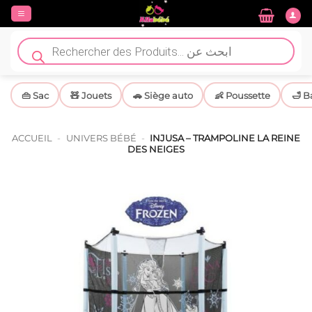
Passer
au
contenu
Recherche
de
produits
👜 Sac
🧸 Jouets
🚗 Siège auto
👶 Poussette
🛁 B
ACCUEIL
-
UNIVERS BÉBÉ
-
INJUSA – TRAMPOLINE LA REINE
DES NEIGES