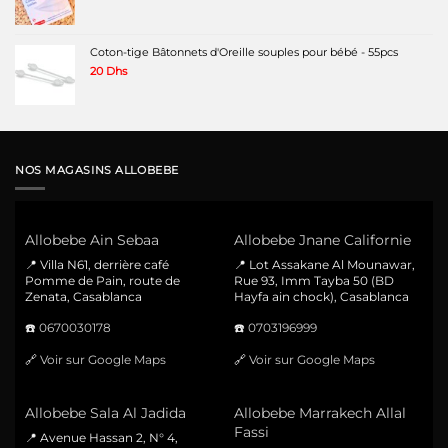
Coton-tige Bâtonnets d'Oreille souples pour bébé - 55pcs
20
Dhs
NOS MAGASINS ALLOBEBE
Allobebe Ain Sebaa
Allobebe Jnane Californie
📍 Villa N61, derrière café
📍 Lot Assakane Al Mounawar,
Pomme de Pain, route de
Rue 93, Imm Tayba 50 (BD
Zenata, Casablanca
Hayfa ain chock), Casablanca
☎️
0670030178
☎️
0703196999
🔗
Voir sur Google Maps
🔗
Voir sur Google Maps
Allobebe Sala Al Jadida
Allobebe Marrakech Allal
Fassi
📍 Avenue Hassan 2, N° 4,