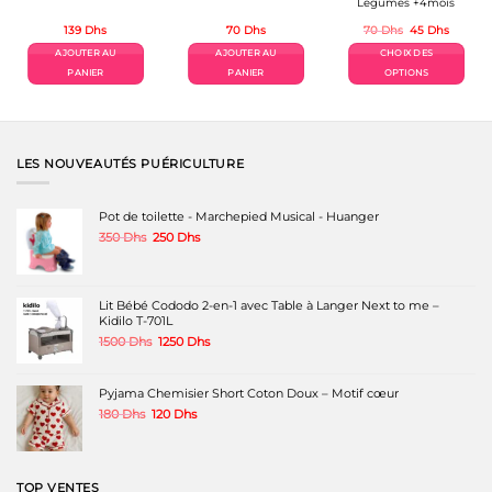
Légumes +4mois
Le
Le
139
Dhs
70
Dhs
70
Dhs
45
Dhs
prix
prix
el
initial
actuel
AJOUTER AU
AJOUTER AU
CHOIX DES
était :
est :
Dhs.
70 Dhs.
45 Dhs.
PANIER
PANIER
OPTIONS
Ce
produit
a
plusieurs
variations.
LES NOUVEAUTÉS PUÉRICULTURE
Les
options
peuvent
Pot de toilette - Marchepied Musical - Huanger
être
Le
Le
350
Dhs
250
Dhs
choisies
prix
prix
sur
initial
actuel
la
était :
est :
page
350 Dhs.
250 Dhs.
Lit Bébé Cododo 2-en-1 avec Table à Langer Next to me –
du
Kidilo T-701L
produit
Le
Le
1500
Dhs
1250
Dhs
prix
prix
initial
actuel
était :
est :
Pyjama Chemisier Short Coton Doux – Motif cœur
1500 Dhs.
1250 Dhs.
Le
Le
180
Dhs
120
Dhs
prix
prix
initial
actuel
était :
est :
180 Dhs.
120 Dhs.
TOP VENTES