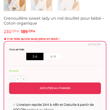
Grenouillère sweet lady un nid douillet pour bébé –
Coton organique
Le
Le
230
Dhs
189
Dhs
prix
prix
initial
actuel
🔥 Il ne reste qu'une seule pièce en stock !
était :
est :
EFFACER
230 Dhs.
189 Dhs.
Choix de Taille
3-6
6-9
mois
Mois
En stock
quantité de Grenouillère sweet lady un nid douillet pour bébé - Coton organiqu
AJOUTER AU PANIER
✅
Livraison rapide 24H à 48h et Gratuite à partir de
400 DH
partout au Maroc