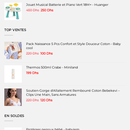
850 Dhs.
650 Dhs.
Jouet Musical Batterie et Piano Vert 18M+ - Huanger
Le
Le
450
Dhs
250
Dhs
prix
prix
initial
actuel
était :
est :
450 Dhs.
250 Dhs.
TOP VENTES
Pack Naissance 5 Pcs Confort et Style Douceur Coton - Baby
cool
Le
Le
220
Dhs
100
Dhs
prix
prix
initial
actuel
était :
est :
Thermos 500ml Crabe - Miniland
220 Dhs.
100 Dhs.
199
Dhs
Soutien-Gorge d'Allaitement Rembourré Coton Bebekevi –
Clips Une Main, Sans Armatures
Le
Le
220
Dhs
120
Dhs
prix
prix
initial
actuel
était :
est :
EN SOLDES
220 Dhs.
120 Dhs.
Protèges genoux bébé - babyjem