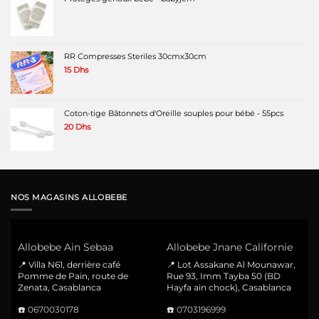
RR Compresses Steriles 30cmx30cm
15
Dhs
Coton-tige Bâtonnets d'Oreille souples pour bébé - 55pcs
20
Dhs
NOS MAGASINS ALLOBEBE
Allobebe Ain Sebaa
Allobebe Jnane Californie
📍 Villa N61, derrière café
📍 Lot Assakane Al Mounawar,
Pomme de Pain, route de
Rue 93, Imm Tayba 50 (BD
Zenata, Casablanca
Hayfa ain chock), Casablanca
☎️
0670030178
☎️
0703196999