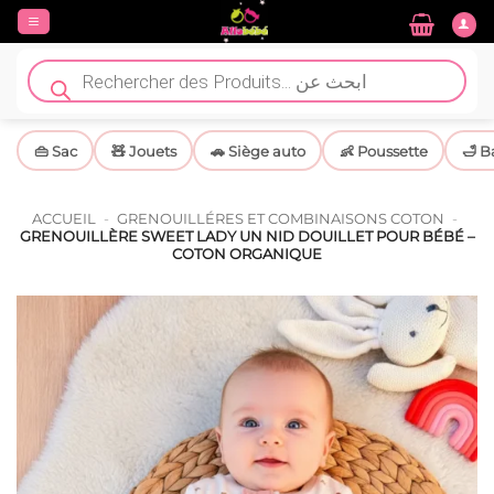
Passer
au
contenu
Recherche
de
produits
👜 Sac
🧸 Jouets
🚗 Siège auto
👶 Poussette
🛁 B
ACCUEIL
-
GRENOUILLÉRES ET COMBINAISONS COTON
-
GRENOUILLÈRE SWEET LADY UN NID DOUILLET POUR BÉBÉ –
COTON ORGANIQUE