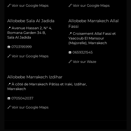
🔗
Voir sur Google Maps
🔗
Voir sur Google Maps
Allobebe Sala Al Jadida
Allobebe Marrakech Allal
Fassi
📍 Avenue Hassan 2, N° 4,
Romana Garden 34 B,
📍 Croisement Allal Fassi et
Sala Al Jadida
Yaacoub El Mansour
(Majorelle), Marrakech
☎️
0703195999
☎️
0659321545
🔗
Voir sur Google Maps
🔗
Voir sur Waze
Allobebe Marrakech Izdihar
📍 À côté de Marrakech Pâtiss et Iraki, Izdihar,
Marrakech
☎️
0705042037
🔗
Voir sur Google Maps