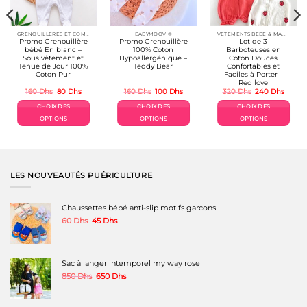
la
la
page
page
du
du
produit
produit
GRENOUILLÉRES ET COMBINAISONS COTON
BABYMOOV ®
VÊTEMENTS BÉBÉ & MAMAN
Promo Grenouillère
Promo Grenouillère
Lot de 3
bébé En blanc –
100% Coton
Barboteuses en
Sous vêtement et
Hypoallergénique –
Coton Douces
Tenue de Jour 100%
Teddy Bear
Confortables et
Coton Pur
Faciles à Porter –
Red love
Le
Le
Le
Le
Le
Le
160
Dhs
80
Dhs
160
Dhs
100
Dhs
320
Dhs
240
Dhs
prix
prix
prix
prix
prix
prix
el
initial
actuel
initial
actuel
initial
actuel
CHOIX DES
CHOIX DES
CHOIX DES
était :
est :
était :
est :
était :
est :
Dhs.
160 Dhs.
80 Dhs.
160 Dhs.
100 Dhs.
320 Dhs.
240 D
OPTIONS
OPTIONS
OPTIONS
Ce
Ce
Ce
produit
produit
produit
a
a
a
plusieurs
plusieurs
plusieurs
variations.
variations.
variations.
LES NOUVEAUTÉS PUÉRICULTURE
Les
Les
Les
options
options
options
peuvent
peuvent
peuvent
Chaussettes bébé anti-slip motifs garcons
être
être
être
Le
Le
60
Dhs
45
Dhs
choisies
choisies
choisies
prix
prix
sur
sur
sur
initial
actuel
la
la
la
était :
est :
page
page
page
60 Dhs.
45 Dhs.
Sac à langer intemporel my way rose
du
du
du
produit
produit
produit
Le
Le
850
Dhs
650
Dhs
prix
prix
initial
actuel
était :
est :