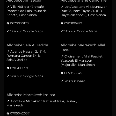
Allobebe Ain Sebaa
Allobebe Jnane Californie
📍 Villa N61, derrière café
📍 Lot Assakane Al Mounawar,
Pomme de Pain, route de
Rue 93, Imm Tayba 50 (BD
Zenata, Casablanca
Hayfa ain chock), Casablanca
☎️
0670030178
☎️
0703196999
🔗
Voir sur Google Maps
🔗
Voir sur Google Maps
Allobebe Sala Al Jadida
Allobebe Marrakech Allal
Fassi
📍 Avenue Hassan 2, N° 4,
Romana Garden 34 B,
📍 Croisement Allal Fassi et
Sala Al Jadida
Yaacoub El Mansour
(Majorelle), Marrakech
☎️
0703195999
☎️
0659321545
🔗
Voir sur Google Maps
🔗
Voir sur Waze
Allobebe Marrakech Izdihar
📍 À côté de Marrakech Pâtiss et Iraki, Izdihar,
Marrakech
☎️
0705042037