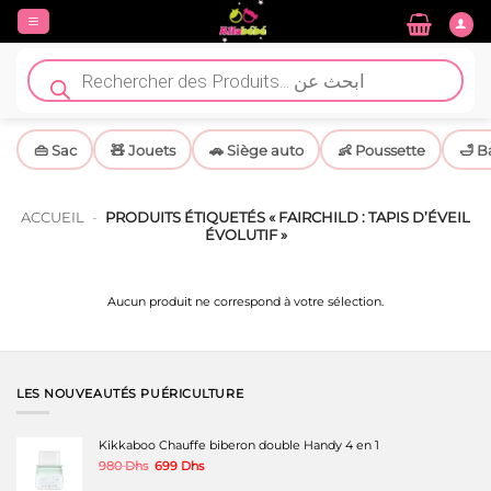
Passer
au
contenu
Recherche
de
produits
👜 Sac
🧸 Jouets
🚗 Siège auto
👶 Poussette
🛁 B
ACCUEIL
-
PRODUITS ÉTIQUETÉS « FAIRCHILD : TAPIS D’ÉVEIL
ÉVOLUTIF »
Aucun produit ne correspond à votre sélection.
LES NOUVEAUTÉS PUÉRICULTURE
Kikkaboo Chauffe biberon double Handy 4 en 1
Le
Le
980
Dhs
699
Dhs
prix
prix