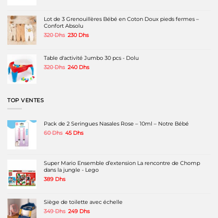
initial
actuel
était :
est :
980 Dhs.
699 Dhs.
Lot de 3 Grenouillères Bébé en Coton Doux pieds fermes –
Confort Absolu
Le
Le
320
Dhs
230
Dhs
prix
prix
initial
actuel
était :
est :
Table d'activité Jumbo 30 pcs - Dolu
320 Dhs.
230 Dhs.
Le
Le
320
Dhs
240
Dhs
prix
prix
initial
actuel
était :
est :
320 Dhs.
240 Dhs.
TOP VENTES
Pack de 2 Seringues Nasales Rose – 10ml – Notre Bébé
Le
Le
60
Dhs
45
Dhs
prix
prix
initial
actuel
était :
est :
60 Dhs.
45 Dhs.
Super Mario Ensemble d’extension La rencontre de Chomp
dans la jungle - Lego
389
Dhs
Siège de toilette avec échelle
Le
Le
349
Dhs
249
Dhs
prix
prix