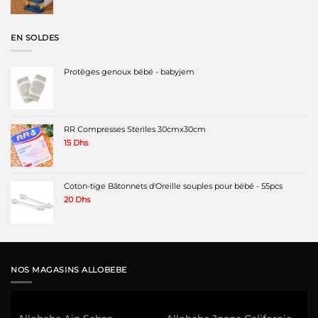
initial
actuel
était :
est :
349 Dhs.
249 Dhs.
EN SOLDES
Protèges genoux bébé - babyjem
RR Compresses Steriles 30cmx30cm
15
Dhs
Coton-tige Bâtonnets d'Oreille souples pour bébé - 55pcs
20
Dhs
NOS MAGASINS ALLOBEBE