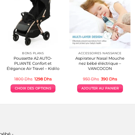
BONS PLANS
ACCESSOIRES NAISSANCE
Poussette A2 AUTO-
Aspirateur Nasal Mouche
PLIANTE Confort et
nez bébé éléctrique –
Élégance Air Travel – Kidilo
VANCOCON
Le
Le
Le
Le
1800
Dhs
1298
Dhs
950
Dhs
390
Dhs
prix
prix
prix
prix
initial
actuel
initial
actuel
CHOIX DES OPTIONS
AJOUTER AU PANIER
était :
est :
était :
est :
.
1800 Dhs.
1298 Dhs.
950 Dhs.
390 Dhs.
Ce
produit
a
plusieurs
variations.
Les
options
bébé -