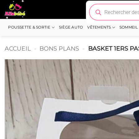
Passer
Recherche
de
au
produits
contenu
POUSSETTE & SORTIE
SIÈGE AUTO
VÊTEMENTS
SOMMEIL
ACCUEIL
-
BONS PLANS
-
BASKET 1ERS PA