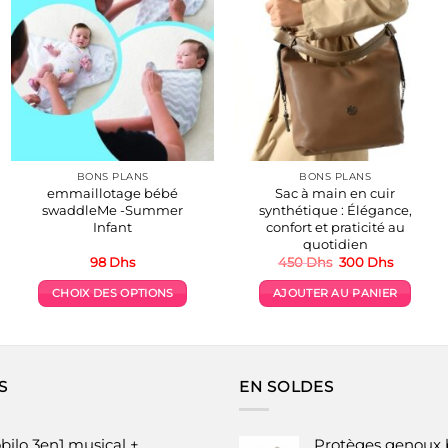
BONS PLANS
BONS PLANS
emmaillotage bébé
Sac à main en cuir
swaddleMe -Summer
synthétique : Élégance,
Infant
confort et praticité au
quotidien
Le
Le
98
Dhs
450
Dhs
300
Dhs
prix
prix
initial
actuel
CHOIX DES OPTIONS
AJOUTER AU PANIER
était :
est :
450 Dhs.
300 Dhs
Ce
produit
a
plusieurs
S
EN SOLDES
variations.
Les
options
bilo 3en1 musical +
Protèges genoux 