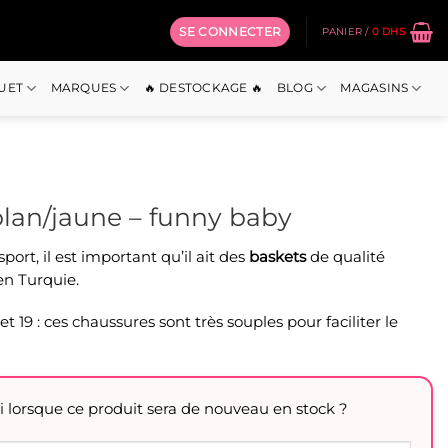
SE CONNECTER
PANIER /
0
DHS
OUET
MARQUES
🔥 DESTOCKAGE 🔥
BLOG
MAGASINS
blan/jaune – funny baby
port, il est important qu’il ait des
baskets
de qualité
en Turquie.
et 19 : ces chaussures sont très souples pour faciliter le
i lorsque ce produit sera de nouveau en stock ?