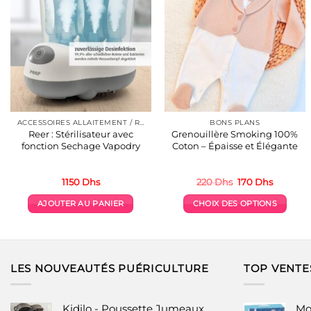
ACCESSOIRES ALLAITEMENT / REPAS
BONS PLANS
Reer : Stérilisateur avec
Grenouillère Smoking 100%
fonction Sechage Vapodry
Coton – Épaisse et Élégante
Le
Le
1150
Dhs
220
Dhs
170
Dhs
prix
prix
initial
actuel
AJOUTER AU PANIER
CHOIX DES OPTIONS
était :
est :
220 Dhs.
170 Dhs.
Ce
produit
a
plusieurs
LES NOUVEAUTÉS PUÉRICULTURE
TOP VENTE
variations.
Les
options
Kidilo - Poussette Jumeaux
Mo