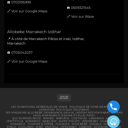
☎️
0703195999
☎️
0659321545
🔗
Voir sur Google Maps
🔗
Voir sur Waze
Allobebe Marrakech Izdihar
📍 À côté de Marrakech Pâtiss et Iraki, Izdihar,
Marrakech
☎️
0705042037
🔗
Voir sur Google Maps
Cash
On
Delivery
LES CONDITIONS GÉNÉRALES DE VENTE
POLITIQUE DE CONFIDENTIALITÉ
LIVRAISON
POLITIQUE D’ÉCHANGE
LES MAGASINS ALLOBEBE CASABLANCA, SALA AL JADIDA ( RÉGION RABAT TEMARA
SALÉ) MARRAKECH IZDIHAR ET ALLAL FASSI
QUI SOMMES NOUS
BAMBO
BABYBIO
COZYMUM
LANSINOH
ABENA
CENTIFOLIA
KIKKABOO
BABYJEM
AVENT-PHILIPS
INTERBABY
GILBERT
BIBS
KIKKABOO
TOMMEE & TIPPEE
HUANGER
MON BÉBÉ
MEDELA
SUAVINEX
PINGO
ECOLUNES
MAM
MUSTELA
INTERBABY
CANDIDE
SEVIBEBE
URIAGE