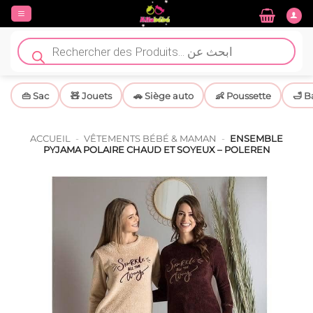
Passer
au
contenu
Recherche
de
produits
👜 Sac
🧸 Jouets
🚗 Siège auto
👶 Poussette
🛁 B
ACCUEIL
-
VÊTEMENTS BÉBÉ & MAMAN
-
ENSEMBLE
PYJAMA POLAIRE CHAUD ET SOYEUX – POLEREN