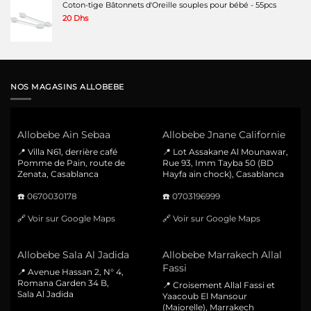
Coton-tige Bâtonnets d'Oreille souples pour bébé - 55pcs
20
Dhs
NOS MAGASINS ALLOBEBE
Allobebe Ain Sebaa
Allobebe Jnane Californie
📍 Villa N61, derrière café
📍 Lot Assakane Al Mounawar,
Pomme de Pain, route de
Rue 93, Imm Tayba 50 (BD
Zenata, Casablanca
Hayfa ain chock), Casablanca
☎️
0670030178
☎️
0703196999
🔗
Voir sur Google Maps
🔗
Voir sur Google Maps
Allobebe Sala Al Jadida
Allobebe Marrakech Allal
Fassi
📍 Avenue Hassan 2, N° 4,
Romana Garden 34 B,
📍 Croisement Allal Fassi et
Sala Al Jadida
Yaacoub El Mansour
(Majorelle), Marrakech