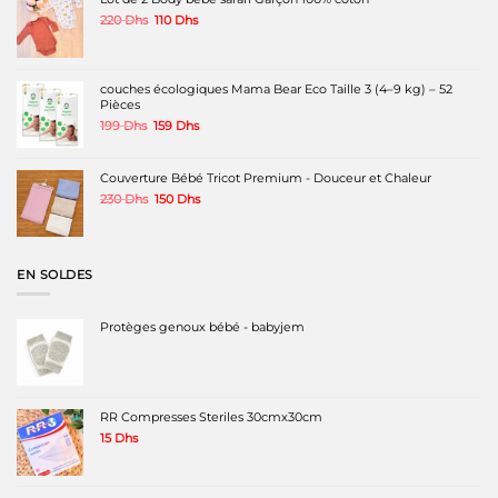
Le
Le
220
Dhs
110
Dhs
prix
prix
initial
actuel
était :
est :
220 Dhs.
110 Dhs.
couches écologiques Mama Bear Eco Taille 3 (4–9 kg) – 52
Pièces
Le
Le
199
Dhs
159
Dhs
prix
prix
initial
actuel
était :
est :
Couverture Bébé Tricot Premium - Douceur et Chaleur
199 Dhs.
159 Dhs.
Le
Le
230
Dhs
150
Dhs
prix
prix
initial
actuel
était :
est :
230 Dhs.
150 Dhs.
EN SOLDES
Protèges genoux bébé - babyjem
RR Compresses Steriles 30cmx30cm
15
Dhs