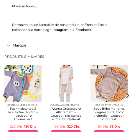
Made in turkey.
Retrouvez toute l’actualité de nos produits, coffrets et Packs
naissance sur notre page
instagram
ou
Facebook
.
Marque
PRODUITS SIMILAIRES
GRENOUILLÉRES ET COMBINAISONS COTON 👶
PYJAMA ALLAITEMENT ET GROSSESSE
BODIES ET PANTALONS
Pack naissance 3
Pyjama Grossesse et
Body Bébé Manches
Pcs Tortue 0-3 Mois
Allaitement –
Longues 100% Coton
– Douceur et
Douceur, Résistance
Pointelle – Douceur
Amusement
et Confort Optimal
et Confort
Le
Le
Le
Le
Le
Le
220
Dhs
150
Dhs
400
Dhs
320
Dhs
60
Dhs
35
Dhs
prix
prix
prix
prix
prix
prix
l
initial
actuel
initial
actuel
initial
actuel