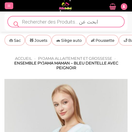
Passer
au
contenu
Recherche
de
produits
👜 Sac
🧸 Jouets
🚗 Siège auto
👶 Poussette
🛁 B
ACCUEIL
-
PYJAMA ALLAITEMENT ET GROSSESSE
-
ENSEMBLE PYJAMA MAMAN – BLEU DENTELLE AVEC
PEIGNOIR