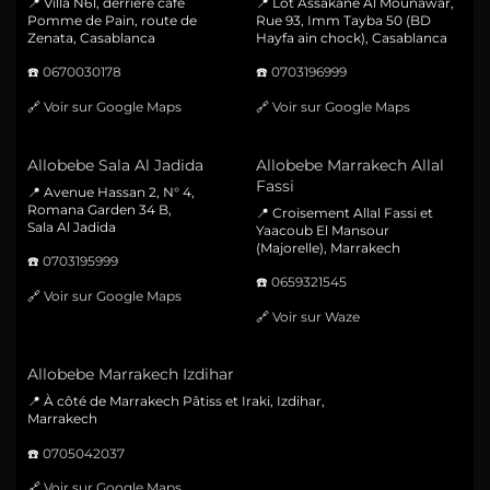
📍 Villa N61, derrière café
📍 Lot Assakane Al Mounawar,
Pomme de Pain, route de
Rue 93, Imm Tayba 50 (BD
Zenata, Casablanca
Hayfa ain chock), Casablanca
☎️
0670030178
☎️
0703196999
🔗
Voir sur Google Maps
🔗
Voir sur Google Maps
Allobebe Sala Al Jadida
Allobebe Marrakech Allal
Fassi
📍 Avenue Hassan 2, N° 4,
Romana Garden 34 B,
📍 Croisement Allal Fassi et
Sala Al Jadida
Yaacoub El Mansour
(Majorelle), Marrakech
☎️
0703195999
☎️
0659321545
🔗
Voir sur Google Maps
🔗
Voir sur Waze
Allobebe Marrakech Izdihar
📍 À côté de Marrakech Pâtiss et Iraki, Izdihar,
Marrakech
☎️
0705042037
🔗
Voir sur Google Maps