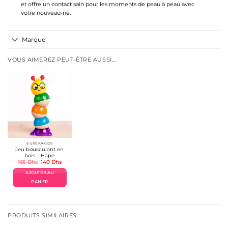
et offre un contact sain pour les moments de peau à peau avec
votre nouveau-né.
Marque
VOUS AIMEREZ PEUT-ÊTRE AUSSI…
EUREKAKIDS
Jeu bousculant en
bois – Hape
Le
Le
165
Dhs
140
Dhs
prix
prix
initial
actuel
AJOUTER AU
était :
est :
165 Dhs.
140 Dhs.
PANIER
PRODUITS SIMILAIRES