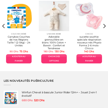
COUCHES BÉBÉ
UNIVERS BÉBÉ
CHICCO
Carryboo Couches
Adorable
sucette southie
de nos Régions
grenouillère en
spéciale réspiration
Taille 1 (2-5kg) – 24
blanc 100% Coton +
nouveux nés Physio
Unités
Bavoir : Confort et
Forma 2-6 mois-
Tendresse
Chicco
Le
Le
Le
Le
90
Dhs
75
Dhs
180
Dhs
130
Dhs
140
Dhs
prix
prix
prix
prix
l
initial
actuel
initial
actuel
AJOUTER AU
CHOIX DES
AJOUTER AU
était :
est :
était :
est :
s.
90 Dhs.
75 Dhs.
180 Dhs.
130 Dhs.
PANIER
OPTIONS
PANIER
Ce
produit
a
plusieurs
variations.
LES NOUVEAUTÉS PUÉRICULTURE
Les
options
peuvent
Winfun Cheval à bascule Junior Rider 12m+ – Jouet 2-en-1
être
évolutif
choisies
Le
Le
680
Dhs
520
Dhs
sur
prix
prix
la
initial
actuel