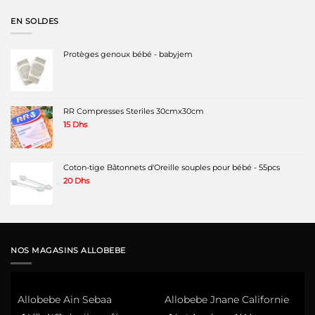
était :
est :
220 Dhs.
160 Dhs.
EN SOLDES
Protèges genoux bébé - babyjem
RR Compresses Steriles 30cmx30cm
15
Dhs
Coton-tige Bâtonnets d'Oreille souples pour bébé - 55pcs
20
Dhs
NOS MAGASINS ALLOBEBE
Allobebe Ain Sebaa
Allobebe Jnane Californie