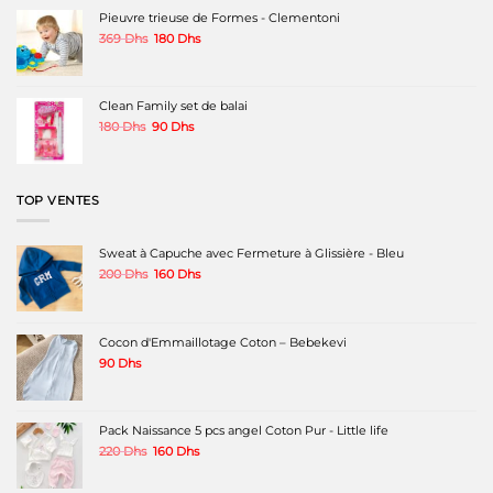
page
était :
est :
Pieuvre trieuse de Formes - Clementoni
du
680 Dhs.
520 Dhs.
produit
Le
Le
369
Dhs
180
Dhs
prix
prix
initial
actuel
était :
est :
369 Dhs.
180 Dhs.
Clean Family set de balai
Le
Le
180
Dhs
90
Dhs
prix
prix
initial
actuel
était :
est :
180 Dhs.
90 Dhs.
TOP VENTES
Sweat à Capuche avec Fermeture à Glissière - Bleu
Le
Le
200
Dhs
160
Dhs
prix
prix
initial
actuel
était :
est :
200 Dhs.
160 Dhs.
Cocon d'Emmaillotage Coton – Bebekevi
90
Dhs
Pack Naissance 5 pcs angel Coton Pur - Little life
Le
Le
220
Dhs
160
Dhs
prix
prix
initial
actuel