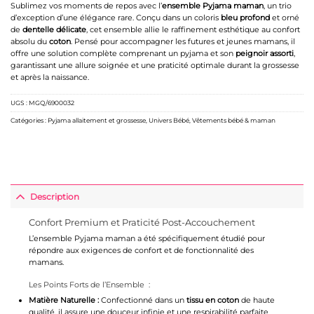
Sublimez vos moments de repos avec l’
ensemble Pyjama maman
, un trio
d’exception d’une élégance rare. Conçu dans un coloris
bleu profond
et orné
de
dentelle délicate
, cet ensemble allie le raffinement esthétique au confort
absolu du
coton
. Pensé pour accompagner les futures et jeunes mamans, il
offre une solution complète comprenant un pyjama et son
peignoir assorti
,
garantissant une allure soignée et une praticité optimale durant la grossesse
et après la naissance.
UGS :
MGQ/6900032
Catégories :
Pyjama allaitement et grossesse
,
Univers Bébé
,
Vêtements bébé & maman
Description
Confort Premium et Praticité Post-Accouchement
L’ensemble Pyjama maman a été spécifiquement étudié pour
répondre aux exigences de confort et de fonctionnalité des
mamans.
Les Points Forts de l’Ensemble :
Matière Naturelle :
Confectionné dans un
tissu en coton
de haute
qualité, il assure une douceur infinie et une respirabilité parfaite