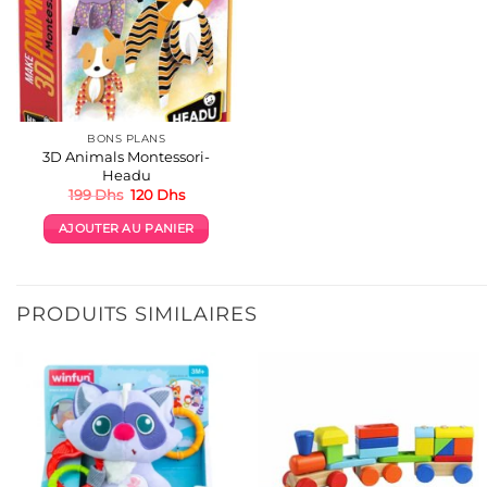
BONS PLANS
3D Animals Montessori-
Headu
Le
Le
199
Dhs
120
Dhs
prix
prix
initial
actuel
AJOUTER AU PANIER
était :
est :
199 Dhs.
120 Dhs.
PRODUITS SIMILAIRES