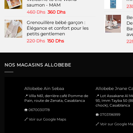
299 Dhs.
150 Dhs.
saumon - MAM
23
Le
Le
460
Dhs
360
Dhs
prix
prix
Be
Grenouillère bébé garçon :
initial
actuel
De
Élégance et confort pour les
était :
est :
Ba
petits gentlemen
460 Dhs.
360 Dhs.
av
Le
Le
220
Dhs
150
Dhs
22
prix
prix
initial
actuel
était :
est :
220 Dhs.
150 Dhs.
NOS MAGASINS ALLOBEBE
Allobebe Ain Sebaa
Allobebe Jnane Ca
📍 Villa N61, derrière café Pomme de
📍 Lot Assakane Al 
Pain, route de Zenata, Casablanca
93, Imm Tayba 50 (B
chock), Casablanca
☎️
0670030178
☎️
0703196999
🔗
Voir sur Google Maps
🔗
Voir sur Google M