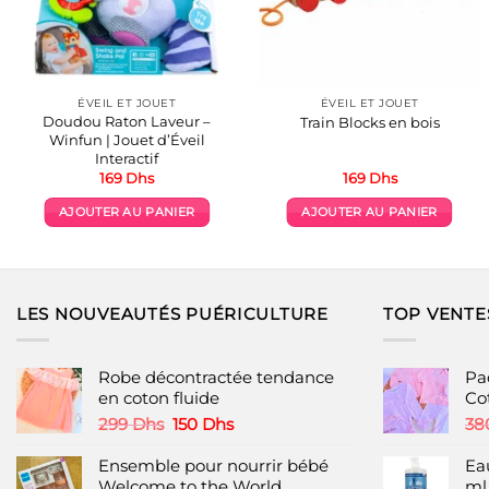
ÉVEIL ET JOUET
ÉVEIL ET JOUET
Doudou Raton Laveur –
Train Blocks en bois
Winfun | Jouet d’Éveil
Interactif
169
Dhs
169
Dhs
AJOUTER AU PANIER
AJOUTER AU PANIER
LES NOUVEAUTÉS PUÉRICULTURE
TOP VENTE
Robe décontractée tendance
Pa
en coton fluide
Cot
Le
Le
299
Dhs
150
Dhs
38
prix
prix
initial
actuel
Ensemble pour nourrir bébé
Ea
était :
est :
Welcome to the World
ml