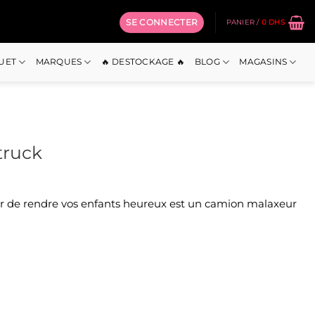
SE CONNECTER
PANIER /
0
DHS
OUET
MARQUES
🔥 DESTOCKAGE 🔥
BLOG
MAGASINS
truck
sur de rendre vos enfants heureux est un camion malaxeur