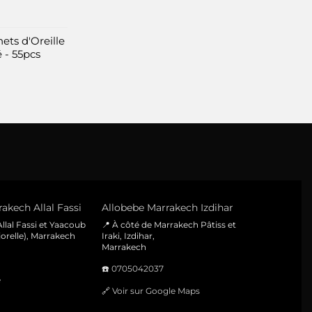
ets d'Oreille
 - 55pcs
akech Allal Fassi
Allobebe Marrakech Izdihar
llal Fassi et Yaacoub
📍 À côté de Marrakech Pâtiss et
orelle), Marrakech
Iraki, Izdihar,
Marrakech
☎️
0705042037
e
🔗
Voir sur Google Maps