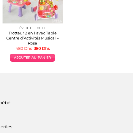
ÉVEIL ET JOUET
Trotteur 2 en 1 avec Table
Centre d’Activités Musical –
Rose
Le
Le
480
Dhs
380
Dhs
prix
prix
initial
actuel
AJOUTER AU PANIER
était :
est :
480 Dhs.
380 Dhs.
bébé -
eriles