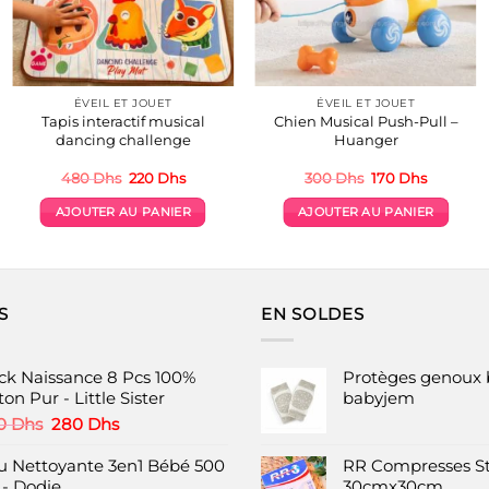
ÉVEIL ET JOUET
ÉVEIL ET JOUET
Tapis interactif musical
Chien Musical Push-Pull –
dancing challenge
Huanger
Le
Le
Le
Le
480
Dhs
220
Dhs
300
Dhs
170
Dhs
prix
prix
prix
prix
initial
actuel
initial
actuel
AJOUTER AU PANIER
AJOUTER AU PANIER
était :
est :
était :
est :
480 Dhs.
220 Dhs.
300 Dhs.
170 Dhs.
S
EN SOLDES
ck Naissance 8 Pcs 100%
Protèges genoux 
on Pur - Little Sister
babyjem
Le
Le
0
Dhs
280
Dhs
prix
prix
initial
actuel
u Nettoyante 3en1 Bébé 500
RR Compresses St
était :
est :
 - Dodie
30cmx30cm