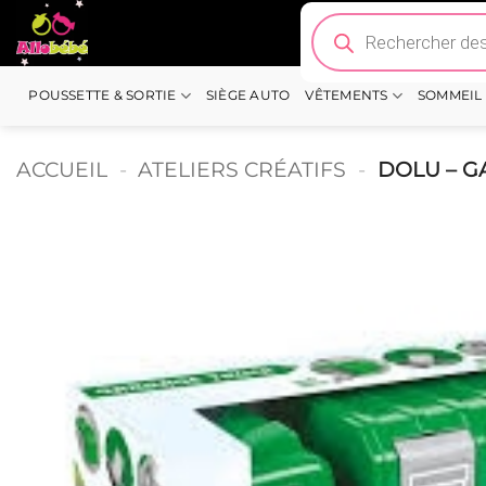
Passer
Recherche
de
au
produits
contenu
POUSSETTE & SORTIE
SIÈGE AUTO
VÊTEMENTS
SOMMEIL
ACCUEIL
-
ATELIERS CRÉATIFS
-
DOLU – G