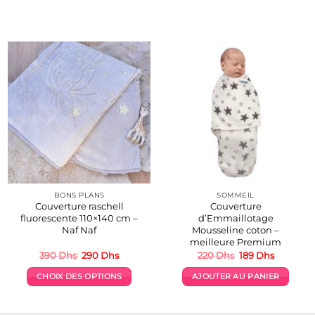
BONS PLANS
SOMMEIL
Couverture raschell
Couverture
fluorescente 110×140 cm –
d’Emmaillotage
Naf Naf
Mousseline coton –
meilleure Premium
Le
Le
Le
Le
390
Dhs
290
Dhs
220
Dhs
189
Dhs
prix
prix
prix
prix
initial
actuel
initial
actuel
CHOIX DES OPTIONS
AJOUTER AU PANIER
était :
est :
était :
est :
.
390 Dhs.
290 Dhs.
220 Dhs.
189 Dhs.
Ce
produit