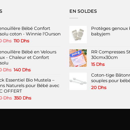
a
plusieurs
S
EN SOLDES
variations.
Les
options
enouillère Bébé Confort
Protèges genoux 
peuvent
solu coton - Winnie l'Ourson
babyjem
être
Le
Le
0
Dhs
110
Dhs
choisies
prix
prix
initial
actuel
enouillère Bébé en Velours
RR Compresses St
sur
était :
est :
ux - Chaleur et Confort
30cmx30cm
la
220 Dhs.
110 Dhs.
solu
page
15
Dhs
Le
Le
0
Dhs
140
Dhs
du
prix
prix
Coton-tige Bâtonn
produit
ck Essentiel Bio Mustela –
initial
actuel
souples pour bébé
ins Naturels pour Bébé avec
était :
est :
20
Dhs
C OFFERT
220 Dhs.
140 Dhs.
Le
Le
0
Dhs
350
Dhs
prix
prix
initial
actuel
était :
est :
460 Dhs.
350 Dhs.