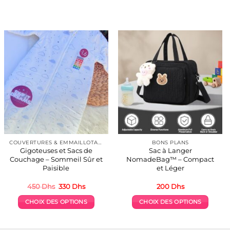
COUVERTURES & EMMAILLOTAGE
BONS PLANS
Gigoteuses et Sacs de
Sac à Langer
Couchage – Sommeil Sûr et
NomadeBag™ – Compact
Paisible
et Léger
Le
Le
450
Dhs
330
Dhs
200
Dhs
prix
prix
initial
actuel
CHOIX DES OPTIONS
CHOIX DES OPTIONS
était :
est :
450 Dhs.
330 Dhs.
Ce
Ce
produit
produit