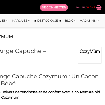
SE CONNECTER
PANIER /
0
DHS
OUET
MARQUES
🔥 DESTOCKAGE 🔥
BLOG
MAGASINS
ZYMUM
 Ange Capuche –
Ange Capuche Cozymum : Un Cocon
 Bébé
un univers de tendresse et de confort avec la couverture nid
e Cozymum.