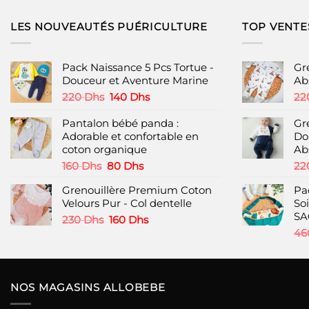
a
plusieurs
LES NOUVEAUTÉS PUÉRICULTURE
TOP VENTE
variations.
Les
options
Pack Naissance 5 Pcs Tortue -
Gr
peuvent
Douceur et Aventure Marine
Ab
être
Le
Le
220
Dhs
140
Dhs
22
choisies
prix
prix
initial
actuel
Pantalon bébé panda :
Gr
sur
était :
est :
Adorable et confortable en
Do
la
220 Dhs.
140 Dhs.
coton organique
Ab
page
Le
Le
160
Dhs
80
Dhs
22
du
prix
prix
produit
Grenouillère Premium Coton
Pa
initial
actuel
Velours Pur - Col dentelle
So
était :
est :
SA
160 Dhs.
80 Dhs.
Le
Le
230
Dhs
160
Dhs
prix
prix
46
initial
actuel
était :
est :
230 Dhs.
160 Dhs.
NOS MAGASINS ALLOBEBE