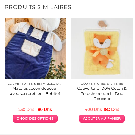
PRODUITS SIMILAIRES
COUVERTURES & EMMAILLOTAGE
COUVERTURES & LITERIE
Matelas cocon douceur
Couverture 100% Coton &
avec son oreiller – Bebitof
Peluche renard – Duo
Douceur
Le
Le
Le
Le
230
Dhs
180
Dhs
400
Dhs
180
Dhs
prix
prix
prix
prix
initial
actuel
initial
actuel
CHOIX DES OPTIONS
AJOUTER AU PANIER
était :
est :
était :
est :
230 Dhs.
180 Dhs.
400 Dhs.
180 Dhs
Ce
produit