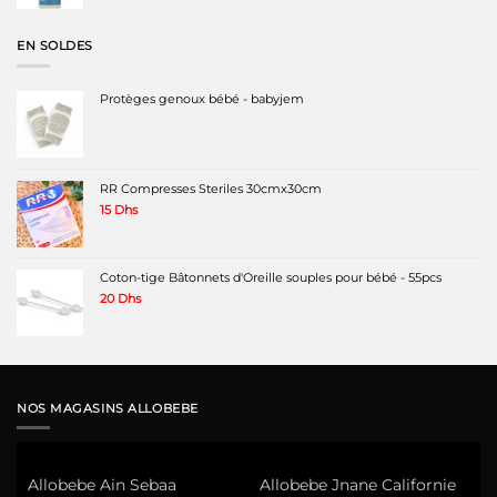
initial
actuel
était :
est :
230 Dhs.
125 Dhs.
EN SOLDES
Protèges genoux bébé - babyjem
RR Compresses Steriles 30cmx30cm
15
Dhs
Coton-tige Bâtonnets d'Oreille souples pour bébé - 55pcs
20
Dhs
NOS MAGASINS ALLOBEBE
Allobebe Ain Sebaa
Allobebe Jnane Californie