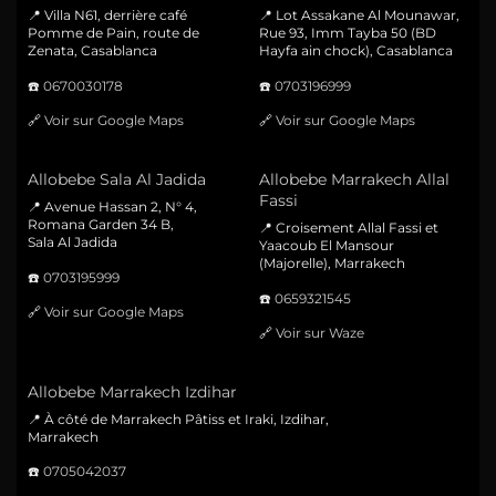
📍 Villa N61, derrière café
📍 Lot Assakane Al Mounawar,
Pomme de Pain, route de
Rue 93, Imm Tayba 50 (BD
Zenata, Casablanca
Hayfa ain chock), Casablanca
☎️
0670030178
☎️
0703196999
🔗
Voir sur Google Maps
🔗
Voir sur Google Maps
Allobebe Sala Al Jadida
Allobebe Marrakech Allal
Fassi
📍 Avenue Hassan 2, N° 4,
Romana Garden 34 B,
📍 Croisement Allal Fassi et
Sala Al Jadida
Yaacoub El Mansour
(Majorelle), Marrakech
☎️
0703195999
☎️
0659321545
🔗
Voir sur Google Maps
🔗
Voir sur Waze
Allobebe Marrakech Izdihar
📍 À côté de Marrakech Pâtiss et Iraki, Izdihar,
Marrakech
☎️
0705042037