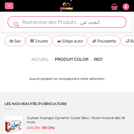
Passer
au
contenu
Recherche
de
produits
👜 Sac
🧸 Jouets
🚗 Siège auto
👶 Poussette
🛁 B
ACCUEIL
-
PRODUIT COLOR
-
RED
Aucun produit ne correspond à votre sélection.
LES NOUVEAUTÉS PUÉRICULTURE
Guitare Huanger Dynamic Guitar Bleu : l'éveil musical dès 18
mois
Le
Le
240
Dhs
180
Dhs
prix
prix