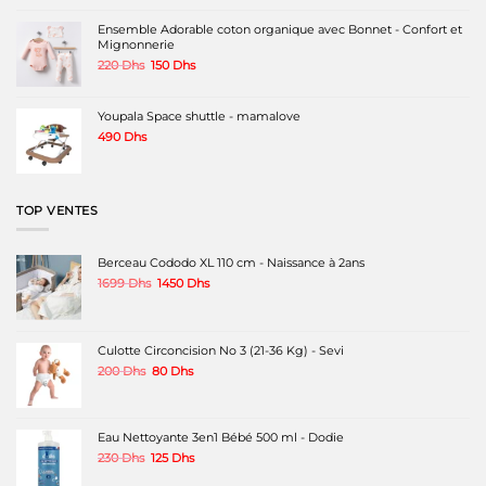
initial
actuel
était :
est :
Ensemble Adorable coton organique avec Bonnet - Confort et
240 Dhs.
180 Dhs.
Mignonnerie
Le
Le
220
Dhs
150
Dhs
prix
prix
initial
actuel
était :
est :
Youpala Space shuttle - mamalove
220 Dhs.
150 Dhs.
490
Dhs
TOP VENTES
Berceau Cododo XL 110 cm - Naissance à 2ans
Le
Le
1699
Dhs
1450
Dhs
prix
prix
initial
actuel
était :
est :
1699 Dhs.
1450 Dhs.
Culotte Circoncision No 3 (21-36 Kg) - Sevi
Le
Le
200
Dhs
80
Dhs
prix
prix
initial
actuel
était :
est :
200 Dhs.
80 Dhs.
Eau Nettoyante 3en1 Bébé 500 ml - Dodie
Le
Le
230
Dhs
125
Dhs
prix
prix