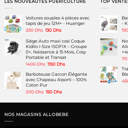
LES NOUVEAUTÉS PUÉRICULTURE
TOP VENTE
Voitures souples 4 pièces avec
Ba
tapis de jeu 12M+ - Huanger
- K
Le
Le
250
Dhs
130
Dhs
19
prix
prix
initial
actuel
Siège Auto maxi cosi Coque
No
était :
est :
Kidilo i-Size ISOFIX – Groupe
Al
250 Dhs.
130 Dhs.
0+, Naissance à 15 Mois, Cosy
+4
Portable et Transat
7
Le
Le
1400
Dhs
1150
Dhs
Tra
prix
prix
Barboteuse Garcon Élégante
Bl
initial
actuel
avec Chapeau Assorti – 100%
était :
est :
45
Coton Pur
1400 Dhs.
1150 Dhs.
Le
Le
200
Dhs
150
Dhs
prix
prix
initial
actuel
était :
est :
200 Dhs.
150 Dhs.
NOS MAGASINS ALLOBEBE