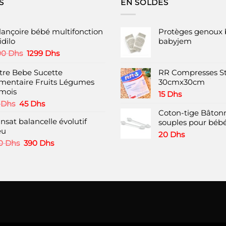
S
EN SOLDES
lançoire bébé multifonction
Protèges genoux 
idilo
babyjem
Le
Le
00
Dhs
1299
Dhs
prix
prix
initial
actuel
tre Bebe Sucette
RR Compresses St
était :
est :
imentaire Fruits Légumes
30cmx30cm
1900 Dhs.
1299 Dhs.
mois
15
Dhs
Le
Le
0
Dhs
45
Dhs
prix
prix
Coton-tige Bâtonn
nsat balancelle évolutif
initial
actuel
souples pour bébé
eu
était :
est :
20
Dhs
70 Dhs.
45 Dhs.
Le
Le
0
Dhs
390
Dhs
prix
prix
initial
actuel
était :
est :
450 Dhs.
390 Dhs.