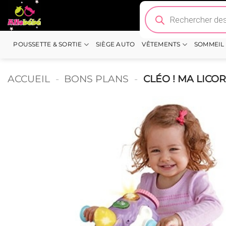
Passer
Recherche
de
au
produits
contenu
POUSSETTE & SORTIE
SIÈGE AUTO
VÊTEMENTS
SOMMEIL
ACCUEIL
-
BONS PLANS
-
CLÉO ! MA LICO