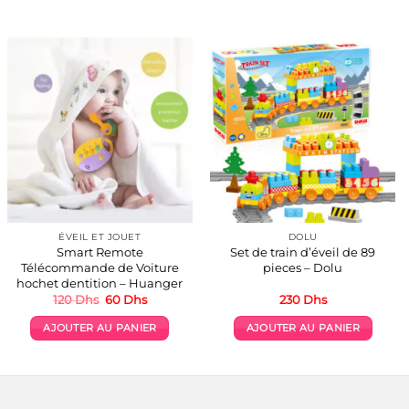
ÉVEIL ET JOUET
DOLU
Smart Remote
Set de train d’éveil de 89
Télécommande de Voiture
pieces – Dolu
hochet dentition – Huanger
Le
Le
120
Dhs
60
Dhs
230
Dhs
prix
prix
initial
actuel
AJOUTER AU PANIER
AJOUTER AU PANIER
était :
est :
120 Dhs.
60 Dhs.