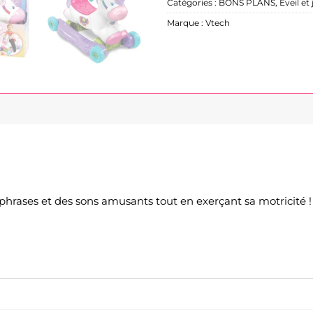
Catégories :
BONS PLANS
,
Éveil et
Marque :
Vtech
phrases et des sons amusants tout en exerçant sa motricité !