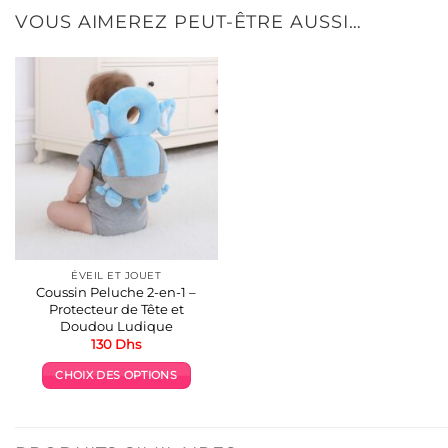
VOUS AIMEREZ PEUT-ÊTRE AUSSI…
ÉVEIL ET JOUET
Coussin Peluche 2-en-1 –
Protecteur de Tête et
Doudou Ludique
130
Dhs
CHOIX DES OPTIONS
Ce
produit
a