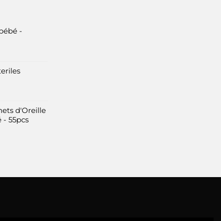
bébé -
eriles
ets d'Oreille
 - 55pcs