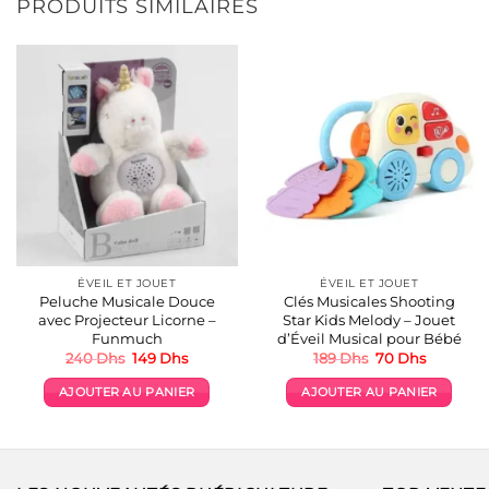
PRODUITS SIMILAIRES
plusieurs
variations.
Les
options
peuvent
être
choisies
sur
la
page
du
produit
ÉVEIL ET JOUET
ÉVEIL ET JOUET
Peluche Musicale Douce
Clés Musicales Shooting
avec Projecteur Licorne –
Star Kids Melody – Jouet
Funmuch
d’Éveil Musical pour Bébé
Le
Le
Le
Le
240
Dhs
149
Dhs
189
Dhs
70
Dhs
prix
prix
prix
prix
initial
actuel
initial
actuel
AJOUTER AU PANIER
AJOUTER AU PANIER
était :
est :
était :
est :
240 Dhs.
149 Dhs.
189 Dhs.
70 Dhs.