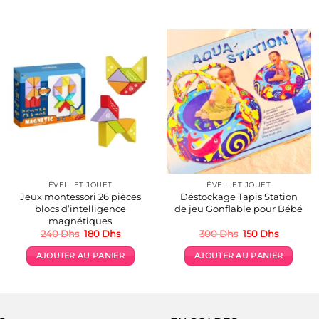
ÉVEIL ET JOUET
ÉVEIL ET JOUET
Jeux montessori 26 pièces
Déstockage Tapis Station
blocs d’intelligence
de jeu Gonflable pour Bébé
magnétiques
Le
Le
Le
Le
240
Dhs
180
Dhs
300
Dhs
150
Dhs
prix
prix
prix
prix
initial
actuel
initial
actuel
AJOUTER AU PANIER
AJOUTER AU PANIER
était :
est :
était :
est :
240 Dhs.
180 Dhs.
300 Dhs.
150 Dhs.