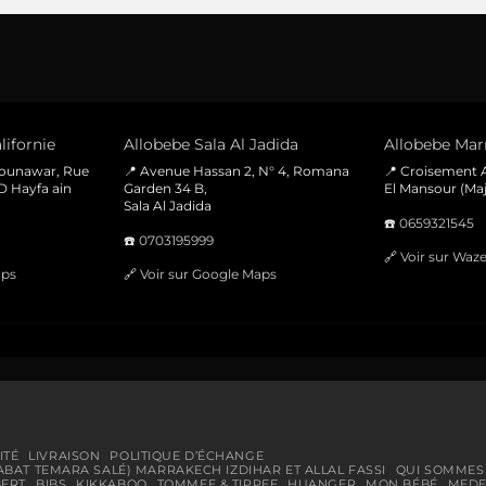
initial
actuel
était :
est :
60 Dhs.
35 Dhs.
lifornie
Allobebe Sala Al Jadida
Allobebe Marr
Mounawar, Rue
📍 Avenue Hassan 2, N° 4, Romana
📍 Croisement A
D Hayfa ain
Garden 34 B,
El Mansour (Maj
Sala Al Jadida
☎️
0659321545
☎️
0703195999
🔗
Voir sur Waz
aps
🔗
Voir sur Google Maps
ITÉ
LIVRAISON
POLITIQUE D’ÉCHANGE
ABAT TEMARA SALÉ) MARRAKECH IZDIHAR ET ALLAL FASSI
QUI SOMMES
BERT
BIBS
KIKKABOO
TOMMEE & TIPPEE
HUANGER
MON BÉBÉ
MEDE