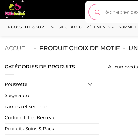
Passer
Recherche
de
au
produits
contenu
POUSSETTE & SORTIE
SIÈGE AUTO
VÊTEMENTS
SOMMEIL
ACCUEIL
-
PRODUIT CHOIX DE MOTIF
-
UN
CATÉGORIES DE PRODUITS
Aucun produi
Poussette
Siège auto
camera et securité
Cododo Lit et Berceau
Produits Soins & Pack