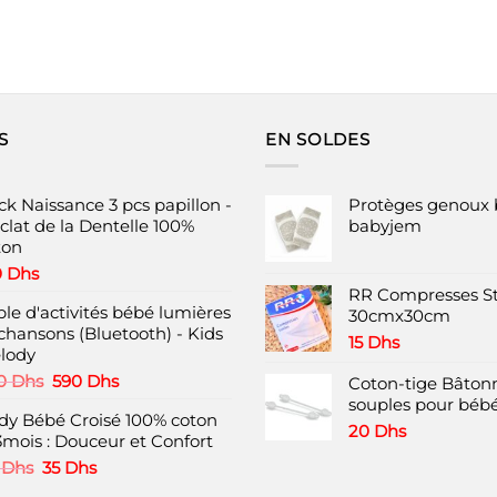
S
EN SOLDES
ck Naissance 3 pcs papillon -
Protèges genoux 
clat de la Dentelle 100%
babyjem
ton
0
Dhs
RR Compresses St
ble d'activités bébé lumières
30cmx30cm
 chansons (Bluetooth) - Kids
15
Dhs
lody
Le
Le
0
Dhs
590
Dhs
Coton-tige Bâtonn
prix
prix
souples pour bébé
dy Bébé Croisé 100% coton
initial
actuel
20
Dhs
3mois : Douceur et Confort
était :
est :
850 Dhs.
590 Dhs.
Le
Le
0
Dhs
35
Dhs
prix
prix