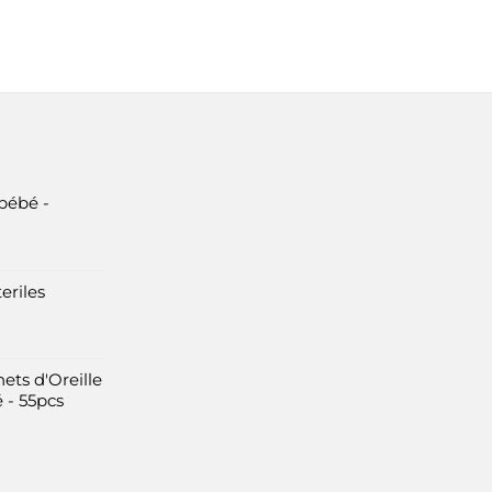
bébé -
eriles
ets d'Oreille
 - 55pcs