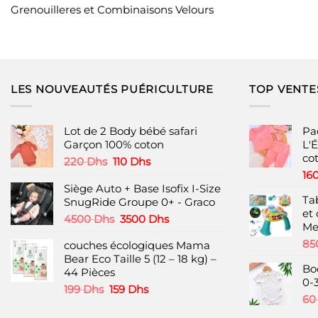
Grenouilleres et Combinaisons Velours
LES NOUVEAUTÉS PUÉRICULTURE
TOP VENTE
Lot de 2 Body bébé safari
Pa
Garçon 100% coton
L'É
co
Le
Le
220
Dhs
110
Dhs
prix
prix
16
initial
actuel
Siège Auto + Base Isofix I-Size
Ta
était :
est :
SnugRide Groupe 0+ - Graco
et
220 Dhs.
110 Dhs.
Le
Le
4500
Dhs
3500
Dhs
Me
prix
prix
85
couches écologiques Mama
initial
actuel
Bear Eco Taille 5 (12 – 18 kg) –
était :
est :
Bo
44 Pièces
4500 Dhs.
3500 Dhs.
0-
Le
Le
199
Dhs
159
Dhs
6
prix
prix
initial
actuel