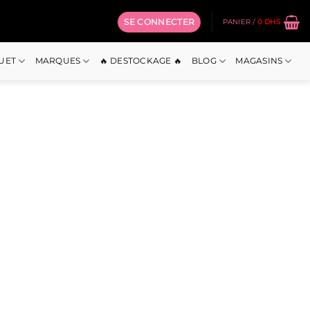
SE CONNECTER
PANIER /
0
DHS
OUET
MARQUES
🔥 DESTOCKAGE 🔥
BLOG
MAGASINS