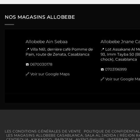
était :
est :
199 Dhs.
159 Dhs.
NOS MAGASINS ALLOBEBE
Allobebe Ain Sebaa
Allobebe Jnane Ca
📍 Villa N61, derrière café Pomme de
📍 Lot Assakane Al 
Pain, route de Zenata, Casablanca
93, Imm Tayba 50 (B
chock), Casablanca
☎️
0670030178
☎️
0703196999
🔗
Voir sur Google Maps
🔗
Voir sur Google M
LES CONDITIONS GÉNÉRALES DE VENTE
POLITIQUE DE CONFIDENTIAL
LES MAGASINS ALLOBEBE CASABLANCA, SALA AL JADIDA ( RÉGION R
CENTIFOLIA
KIKKABOO
BABYJEM
AVENT-PHILIPS
INTERBABY
GIL