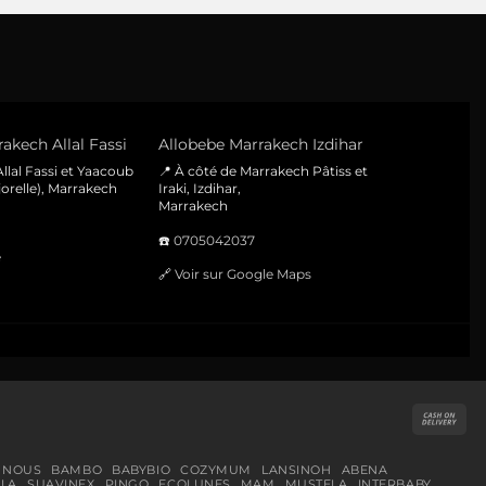
akech Allal Fassi
Allobebe Marrakech Izdihar
llal Fassi et Yaacoub
📍 À côté de Marrakech Pâtiss et
orelle), Marrakech
Iraki, Izdihar,
Marrakech
☎️
0705042037
e
🔗
Voir sur Google Maps
Cas
On
Del
 NOUS
BAMBO
BABYBIO
COZYMUM
LANSINOH
ABENA
LA
SUAVINEX
PINGO
ECOLUNES
MAM
MUSTELA
INTERBABY