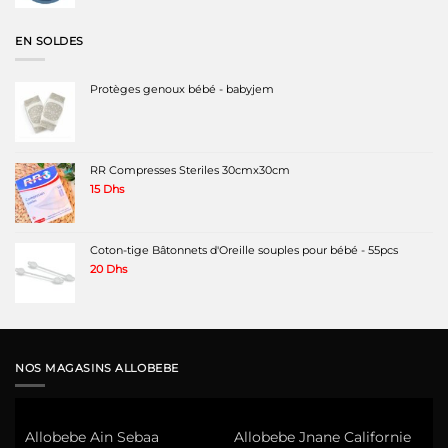
prix
prix
initial
actuel
était :
est :
EN SOLDES
229 Dhs.
110 Dhs.
Protèges genoux bébé - babyjem
RR Compresses Steriles 30cmx30cm
15
Dhs
Coton-tige Bâtonnets d'Oreille souples pour bébé - 55pcs
20
Dhs
NOS MAGASINS ALLOBEBE
Allobebe Ain Sebaa
Allobebe Jnane Californie