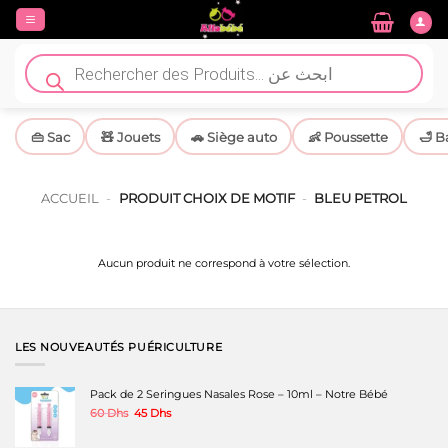
Passer
au
contenu
Recherche
de
produits
👜 Sac
🧸 Jouets
🚗 Siège auto
👶 Poussette
🛁 B
ACCUEIL
-
PRODUIT CHOIX DE MOTIF
-
BLEU PETROL
Aucun produit ne correspond à votre sélection.
LES NOUVEAUTÉS PUÉRICULTURE
Pack de 2 Seringues Nasales Rose – 10ml – Notre Bébé
Le
Le
60
Dhs
45
Dhs
prix
prix
initial
actuel