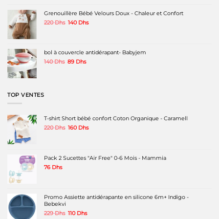
était :
est :
60 Dhs.
45 Dhs.
Grenouillère Bébé Velours Doux - Chaleur et Confort
Le
Le
220
Dhs
140
Dhs
prix
prix
initial
actuel
était :
est :
220 Dhs.
140 Dhs.
bol à couvercle antidérapant- Babyjem
Le
Le
140
Dhs
89
Dhs
prix
prix
initial
actuel
était :
est :
140 Dhs.
89 Dhs.
TOP VENTES
T-shirt Short bébé confort Coton Organique - Caramell
Le
Le
220
Dhs
160
Dhs
prix
prix
initial
actuel
était :
est :
220 Dhs.
160 Dhs.
Pack 2 Sucettes "Air Free" 0-6 Mois - Mammia
76
Dhs
Promo Assiette antidérapante en silicone 6m+ Indigo -
Bebekvi
Le
Le
229
Dhs
110
Dhs