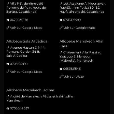
📍 Villa N61, derrière café
📍 Lot Assakane Al Mounawar,
Pomme de Pain, route de
Rue 93, Imm Tayba 50 (BD
Zenata, Casablanca
Hayfa ain chock), Casablanca
☎️
0670030178
☎️
0703196999
🔗
Voir sur Google Maps
🔗
Voir sur Google Maps
Allobebe Sala Al Jadida
Allobebe Marrakech Allal
Fassi
📍 Avenue Hassan 2, N° 4,
Romana Garden 34 B,
📍 Croisement Allal Fassi et
Sala Al Jadida
Yaacoub El Mansour
(Majorelle), Marrakech
☎️
0703195999
☎️
0659321545
🔗
Voir sur Google Maps
🔗
Voir sur Waze
Allobebe Marrakech Izdihar
📍 À côté de Marrakech Pâtiss et Iraki, Izdihar,
Marrakech
☎️
0705042037