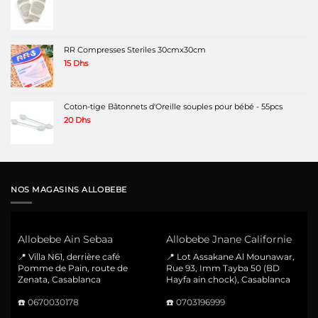
RR Compresses Steriles 30cmx30cm
15
Dhs
Coton-tige Bâtonnets d'Oreille souples pour bébé - 55pcs
20
Dhs
NOS MAGASINS ALLOBEBE
Allobebe Ain Sebaa
Allobebe Jnane Californie
📍 Villa N61, derrière café
📍 Lot Assakane Al Mounawar,
Pomme de Pain, route de
Rue 93, Imm Tayba 50 (BD
Zenata, Casablanca
Hayfa ain chock), Casablanca
☎️
0670030178
☎️
0703196999