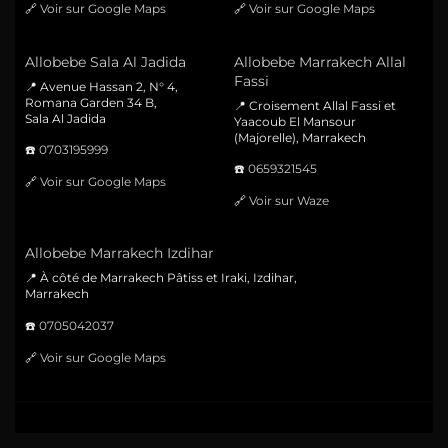
🔗
Voir sur Google Maps
🔗
Voir sur Google Maps
Allobebe Sala Al Jadida
Allobebe Marrakech Allal
Fassi
📍 Avenue Hassan 2, N° 4,
Romana Garden 34 B,
📍 Croisement Allal Fassi et
Sala Al Jadida
Yaacoub El Mansour
(Majorelle), Marrakech
☎️
0703195999
☎️
0659321545
🔗
Voir sur Google Maps
🔗
Voir sur Waze
Allobebe Marrakech Izdihar
📍 À côté de Marrakech Pâtiss et Iraki, Izdihar,
Marrakech
☎️
0705042037
🔗
Voir sur Google Maps