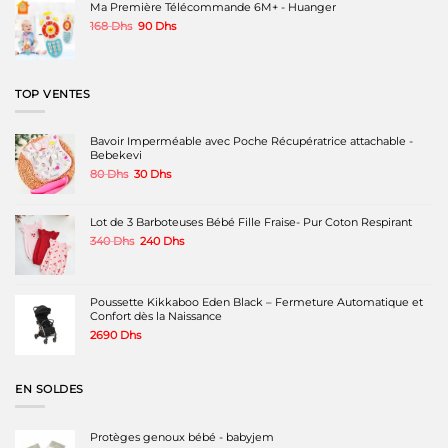
150 Dhs.
100 Dhs.
Ma Première Télécommande 6M+ - Huanger
Le
Le
168
Dhs
90
Dhs
prix
prix
initial
actuel
était :
est :
168 Dhs.
90 Dhs.
TOP VENTES
Bavoir Imperméable avec Poche Récupératrice attachable -
Bebekevi
Le
Le
80
Dhs
30
Dhs
prix
prix
initial
actuel
était :
est :
Lot de 3 Barboteuses Bébé Fille Fraise- Pur Coton Respirant
80 Dhs.
30 Dhs.
Le
Le
340
Dhs
240
Dhs
prix
prix
initial
actuel
était :
est :
340 Dhs.
240 Dhs.
Poussette Kikkaboo Eden Black – Fermeture Automatique et
Confort dès la Naissance
2690
Dhs
EN SOLDES
Protèges genoux bébé - babyjem