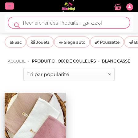
Passer
au
contenu
Recherche
de
produits
👜 Sac
🧸 Jouets
🚗 Siège auto
👶 Poussette
🛁 B
ACCUEIL
-
PRODUIT CHOIX DE COULEURS
-
BLANC CASSÉ