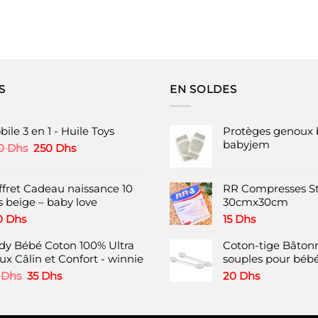
S
EN SOLDES
ile 3 en 1 - Huile Toys
Protèges genoux 
babyjem
Le
Le
0
Dhs
250
Dhs
prix
prix
initial
actuel
était :
est :
ffret Cadeau naissance 10
RR Compresses St
450 Dhs.
250 Dhs.
s beige – baby love
30cmx30cm
0
Dhs
15
Dhs
dy Bébé Coton 100% Ultra
Coton-tige Bâtonn
ux Câlin et Confort - winnie
souples pour bébé
Le
Le
0
Dhs
35
Dhs
20
Dhs
prix
prix
initial
actuel
était :
est :