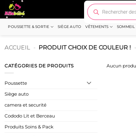
Passer
Recherche
de
au
produits
contenu
POUSSETTE & SORTIE
SIÈGE AUTO
VÊTEMENTS
SOMMEIL
ACCUEIL
-
PRODUIT CHOIX DE COULEUR !
CATÉGORIES DE PRODUITS
Aucun produi
Poussette
Siège auto
camera et securité
Cododo Lit et Berceau
Produits Soins & Pack