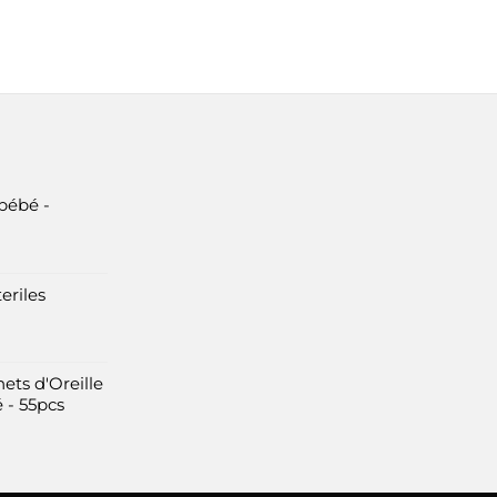
bébé -
eriles
ets d'Oreille
 - 55pcs