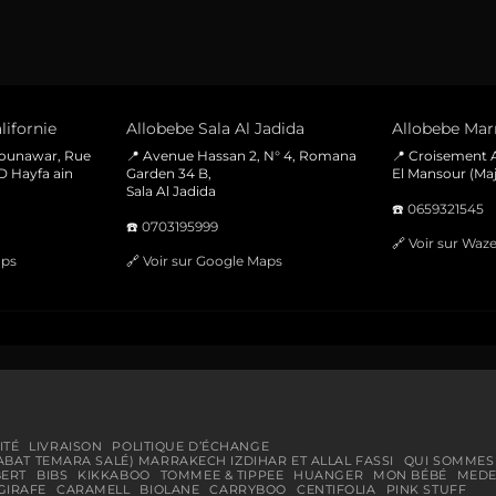
60 Dhs.
35 Dhs.
lifornie
Allobebe Sala Al Jadida
Allobebe Marr
Mounawar, Rue
📍 Avenue Hassan 2, N° 4, Romana
📍 Croisement A
D Hayfa ain
Garden 34 B,
El Mansour (Maj
Sala Al Jadida
☎️
0659321545
☎️
0703195999
🔗
Voir sur Waz
aps
🔗
Voir sur Google Maps
ITÉ
LIVRAISON
POLITIQUE D’ÉCHANGE
ABAT TEMARA SALÉ) MARRAKECH IZDIHAR ET ALLAL FASSI
QUI SOMMES
BERT
BIBS
KIKKABOO
TOMMEE & TIPPEE
HUANGER
MON BÉBÉ
MEDE
GIRAFE
CARAMELL
BIOLANE
CARRYBOO
CENTIFOLIA
PINK STUFF