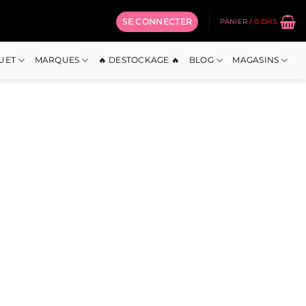
SE CONNECTER
PANIER /
0
DHS
OUET
MARQUES
🔥 DESTOCKAGE 🔥
BLOG
MAGASINS