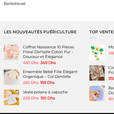
Barboteuse
LES NOUVEAUTÉS PUÉRICULTURE
TOP VENTE
Coffret Naissance 10 Pièces
Mob
Floral Dentelle Coton Pur -
45
Douceur et Élégance
Le
Le
430
Dhs
349
Dhs
prix
prix
Co
Ensemble Bébé Fille Élégant
initial
actuel
Pc
Organique – Col Dentelle
était :
est :
35
430 Dhs.
349 Dhs.
Le
Le
250
Dhs
169
Dhs
prix
prix
Bo
Veste polaire à capuche
initial
actuel
Do
était :
est :
Le
Le
220
Dhs
150
Dhs
6
250 Dhs.
169 Dhs.
prix
prix
initial
actuel
était :
est :