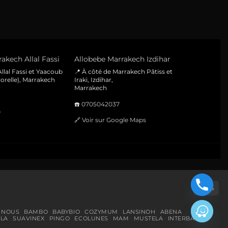
akech Allal Fassi
Allobebe Marrakech Izdihar
llal Fassi et Yaacoub
📍 À côté de Marrakech Pâtiss et
orelle), Marrakech
Iraki, Izdihar,
Marrakech
☎️
0705042037
e
🔗
Voir sur Google Maps
Cas
On
Del
 NOUS
BAMBO
BABYBIO
COZYMUM
LANSINOH
ABENA
LA
SUAVINEX
PINGO
ECOLUNES
MAM
MUSTELA
INTERBABY