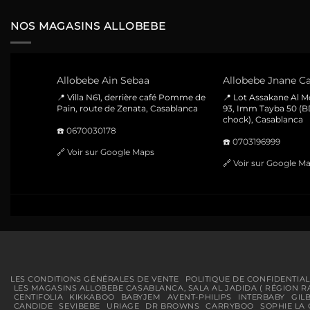
220 Dhs.
150 Dhs.
NOS MAGASINS ALLOBEBE
Allobebe Ain Sebaa
Allobebe Jnane Ca
📍 Villa N61, derrière café Pomme de
📍 Lot Assakane Al 
Pain, route de Zenata, Casablanca
93, Imm Tayba 50 (B
chock), Casablanca
☎️
0670030178
☎️
0703196999
🔗
Voir sur Google Maps
🔗
Voir sur Google M
LES CONDITIONS GÉNÉRALES DE VENTE
POLITIQUE DE CONFIDENTIAL
LES MAGASINS ALLOBEBE CASABLANCA, SALA AL JADIDA ( RÉGION R
CENTIFOLIA
KIKKABOO
BABYJEM
AVENT-PHILIPS
INTERBABY
GIL
CANDIDE
SEVIBEBE
URIAGE
DR BROWNS
CARRYBOO
SOPHIE LA 