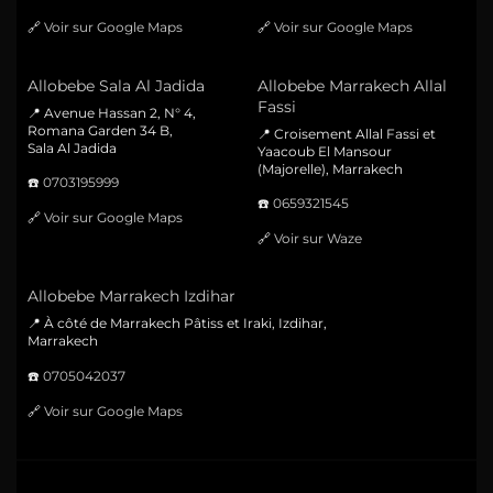
🔗
Voir sur Google Maps
🔗
Voir sur Google Maps
Allobebe Sala Al Jadida
Allobebe Marrakech Allal
Fassi
📍 Avenue Hassan 2, N° 4,
Romana Garden 34 B,
📍 Croisement Allal Fassi et
Sala Al Jadida
Yaacoub El Mansour
(Majorelle), Marrakech
☎️
0703195999
☎️
0659321545
🔗
Voir sur Google Maps
🔗
Voir sur Waze
Allobebe Marrakech Izdihar
📍 À côté de Marrakech Pâtiss et Iraki, Izdihar,
Marrakech
☎️
0705042037
🔗
Voir sur Google Maps