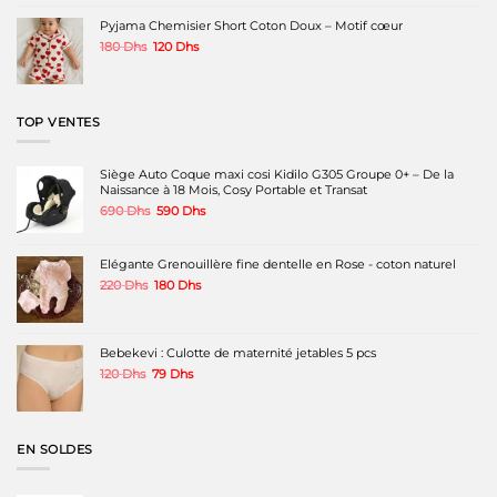
était :
est :
180 Dhs.
90 Dhs.
Pyjama Chemisier Short Coton Doux – Motif cœur
Le
Le
180
Dhs
120
Dhs
prix
prix
initial
actuel
était :
est :
180 Dhs.
120 Dhs.
TOP VENTES
Siège Auto Coque maxi cosi Kidilo G305 Groupe 0+ – De la
Naissance à 18 Mois, Cosy Portable et Transat
Le
Le
690
Dhs
590
Dhs
prix
prix
initial
actuel
était :
est :
Elégante Grenouillère fine dentelle en Rose - coton naturel
690 Dhs.
590 Dhs.
Le
Le
220
Dhs
180
Dhs
prix
prix
initial
actuel
était :
est :
220 Dhs.
180 Dhs.
Bebekevi : Culotte de maternité jetables 5 pcs
Le
Le
120
Dhs
79
Dhs
prix
prix
initial
actuel
était :
est :
120 Dhs.
79 Dhs.
EN SOLDES