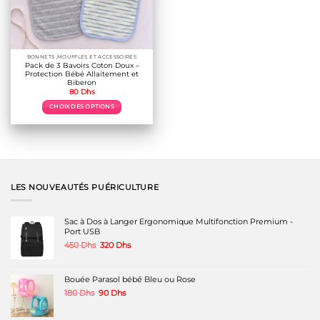
BONNETS ,MOUFFLES ET ACCESSOIRES
Pack de 3 Bavoirs Coton Doux –
Protection Bébé Allaitement et
Biberon
80
Dhs
CHOIX DES OPTIONS
Ce
produit
a
plusieurs
variations.
Les
options
LES NOUVEAUTÉS PUÉRICULTURE
peuvent
être
choisies
Sac à Dos à Langer Ergonomique Multifonction Premium -
sur
Port USB
la
Le
Le
450
Dhs
320
Dhs
page
prix
prix
du
initial
actuel
produit
était :
est :
Bouée Parasol bébé Bleu ou Rose
450 Dhs.
320 Dhs.
Le
Le
180
Dhs
90
Dhs
prix
prix
initial
actuel