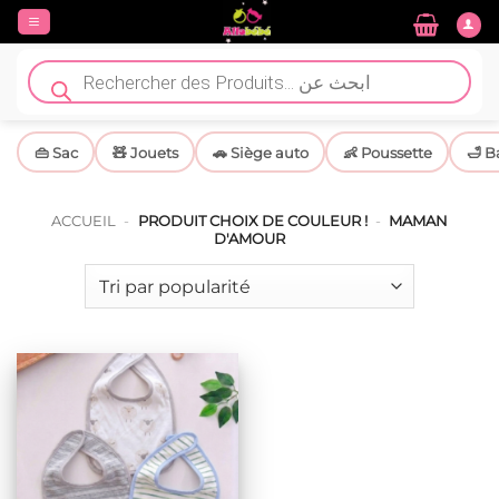
Passer
au
contenu
Recherche
de
produits
👜 Sac
🧸 Jouets
🚗 Siège auto
👶 Poussette
🛁 B
ACCUEIL
-
PRODUIT CHOIX DE COULEUR !
-
MAMAN
D'AMOUR