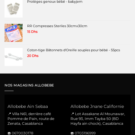
Protèges genoux bébé - babyjem
RR Compresses Steriles 30cmx30cm
15
Dhs
Coton-tige Bâtonnets d'Oreille souples pour bébé - 55pcs
20
Dhs
NOS MAGASINS ALLOBEBE
Allobebe Ain Sebaa
Allobebe Jnane Californie
📍 Villa N61, derrière café
📍 Lot Assakane Al Mounawar,
Pomme de Pain, route de
Rue 93, Imm Tayba 50 (BD
Zenata, Casablanca
Hayfa ain chock), Casablanca
☎️
0670030178
☎️
0703196999