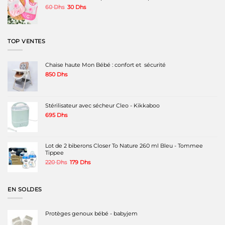
Le
Le
60
Dhs
30
Dhs
prix
prix
initial
actuel
était :
est :
60 Dhs.
30 Dhs.
TOP VENTES
Chaise haute Mon Bébé : confort et sécurité
850
Dhs
Stérilisateur avec sécheur Cleo - Kikkaboo
695
Dhs
Lot de 2 biberons Closer To Nature 260 ml Bleu - Tommee
Tippee
Le
Le
220
Dhs
179
Dhs
prix
prix
initial
actuel
était :
est :
EN SOLDES
220 Dhs.
179 Dhs.
Protèges genoux bébé - babyjem