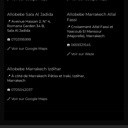
Allobebe Sala Al Jadida
Allobebe Marrakech Allal
Fassi
📍 Avenue Hassan 2, N° 4,
Romana Garden 34 B,
📍 Croisement Allal Fassi et
Sala Al Jadida
Yaacoub El Mansour
(Majorelle), Marrakech
☎️
0703195999
☎️
0659321545
🔗
Voir sur Google Maps
🔗
Voir sur Waze
Allobebe Marrakech Izdihar
📍 À côté de Marrakech Pâtiss et Iraki, Izdihar,
Marrakech
☎️
0705042037
🔗
Voir sur Google Maps