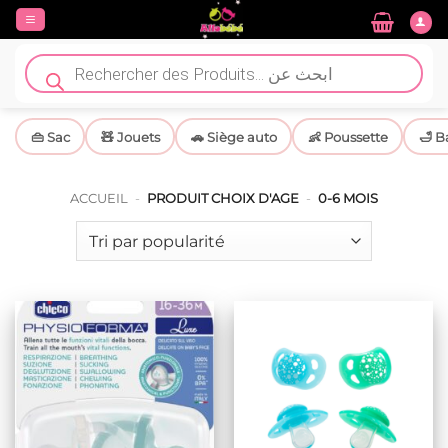
Passer
au
contenu
Recherche
de
produits
👜 Sac
🧸 Jouets
🚗 Siège auto
👶 Poussette
🛁 B
ACCUEIL
-
PRODUIT CHOIX D'AGE
-
0-6 MOIS