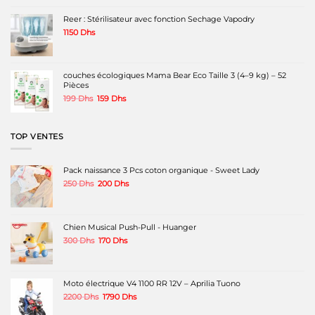
était :
est :
120 Dhs.
68 Dhs.
Reer : Stérilisateur avec fonction Sechage Vapodry
1150
Dhs
couches écologiques Mama Bear Eco Taille 3 (4–9 kg) – 52
Pièces
Le
Le
199
Dhs
159
Dhs
prix
prix
initial
actuel
était :
est :
TOP VENTES
199 Dhs.
159 Dhs.
Pack naissance 3 Pcs coton organique - Sweet Lady
Le
Le
250
Dhs
200
Dhs
prix
prix
initial
actuel
était :
est :
250 Dhs.
200 Dhs.
Chien Musical Push-Pull - Huanger
Le
Le
300
Dhs
170
Dhs
prix
prix
initial
actuel
était :
est :
300 Dhs.
170 Dhs.
Moto électrique V4 1100 RR 12V – Aprilia Tuono
Le
Le
2200
Dhs
1790
Dhs
prix
prix