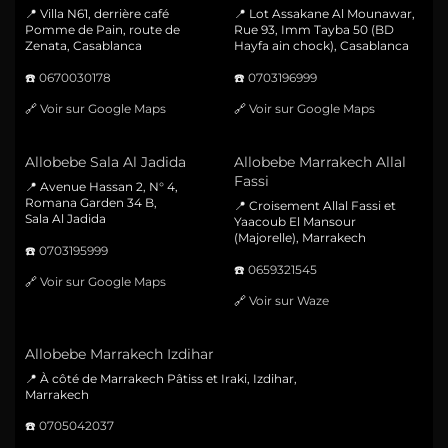
📍 Villa N61, derrière café
📍 Lot Assakane Al Mounawar,
Pomme de Pain, route de
Rue 93, Imm Tayba 50 (BD
Zenata, Casablanca
Hayfa ain chock), Casablanca
☎️
0670030178
☎️
0703196999
🔗
Voir sur Google Maps
🔗
Voir sur Google Maps
Allobebe Sala Al Jadida
Allobebe Marrakech Allal
Fassi
📍 Avenue Hassan 2, N° 4,
Romana Garden 34 B,
📍 Croisement Allal Fassi et
Sala Al Jadida
Yaacoub El Mansour
(Majorelle), Marrakech
☎️
0703195999
☎️
0659321545
🔗
Voir sur Google Maps
🔗
Voir sur Waze
Allobebe Marrakech Izdihar
📍 À côté de Marrakech Pâtiss et Iraki, Izdihar,
Marrakech
☎️
0705042037