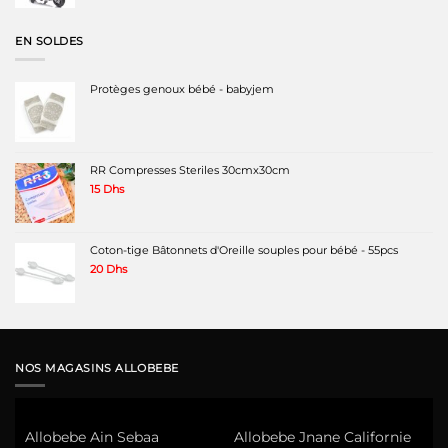
initial
actuel
était :
est :
2200 Dhs.
1790 Dhs.
EN SOLDES
Protèges genoux bébé - babyjem
RR Compresses Steriles 30cmx30cm
15
Dhs
Coton-tige Bâtonnets d'Oreille souples pour bébé - 55pcs
20
Dhs
NOS MAGASINS ALLOBEBE
Allobebe Ain Sebaa
Allobebe Jnane Californie