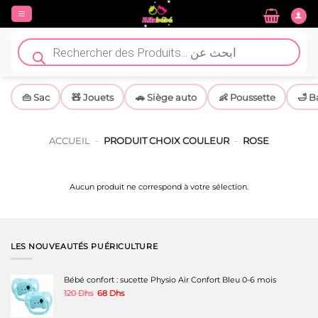
Passer
au
contenu
Recherche
de
produits
👜 Sac
🧸 Jouets
🚗 Siège auto
👶 Poussette
🛁 B
ACCUEIL
-
PRODUIT CHOIX COULEUR
-
ROSE
Aucun produit ne correspond à votre sélection.
LES NOUVEAUTÉS PUÉRICULTURE
Bébé confort : sucette Physio Air Confort Bleu 0-6 mois
Le
Le
120
Dhs
68
Dhs
prix
prix
initial
actuel