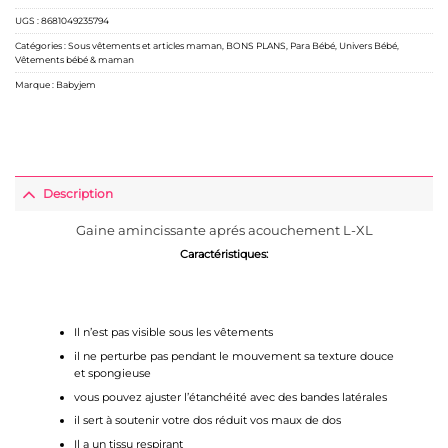
UGS :
8681049235794
Catégories :
Sous vêtements et articles maman
,
BONS PLANS
,
Para Bébé
,
Univers Bébé
,
Vêtements bébé & maman
Marque :
Babyjem
Description
Gaine amincissante aprés acouchement L-XL
Caractéristiques
:
Il n’est pas visible sous les vêtements
il ne perturbe pas pendant le mouvement sa texture douce
et spongieuse
vous pouvez ajuster l’étanchéité avec des bandes latérales
il sert à soutenir votre dos réduit vos maux de dos
Il a un tissu respirant