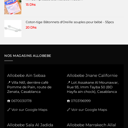
15
Dhs
Coton-tige Bâtonnets d'Oreille souples pour bébé - 55pcs
20
Dhs
NOS MAGASINS ALLOBEBE
Allobebe Ain Sebaa
Allobebe Jnane Californie
📍 Villa N61, derrière café
📍 Lot Assakane Al Mounawar,
Pomme de Pain, route de
Rue 93, Imm Tayba 50 (BD
Zenata, Casablanca
Hayfa ain chock), Casablanca
☎️
0670030178
☎️
0703196999
🔗
Voir sur Google Maps
🔗
Voir sur Google Maps
Allobebe Sala Al Jadida
Allobebe Marrakech Allal