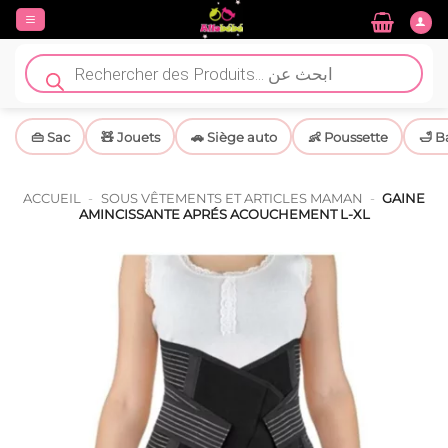
Passer
au
contenu
Recherche
de
produits
👜 Sac
🧸 Jouets
🚗 Siège auto
👶 Poussette
🛁 B
ACCUEIL
-
SOUS VÊTEMENTS ET ARTICLES MAMAN
-
GAINE
AMINCISSANTE APRÉS ACOUCHEMENT L-XL