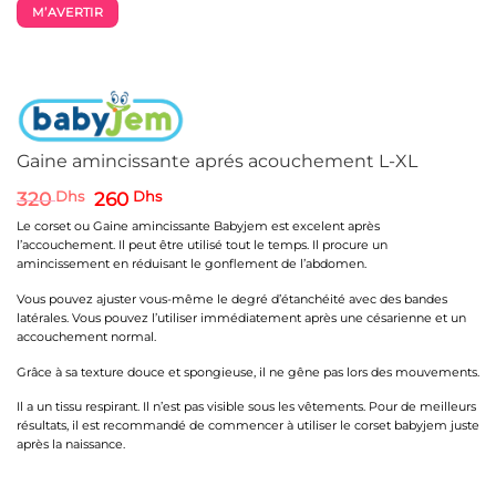
M’AVERTIR
Gaine amincissante aprés acouchement L-XL
Le
Le
320
Dhs
260
Dhs
prix
prix
Le corset ou Gaine amincissante Babyjem est excelent après
initial
actuel
l’accouchement. Il peut être utilisé tout le temps. Il procure un
était :
est :
amincissement en réduisant le gonflement de l’abdomen.
320 Dhs.
260 Dhs.
Vous pouvez ajuster vous-même le degré d’étanchéité avec des bandes
latérales. Vous pouvez l’utiliser immédiatement après une césarienne et un
accouchement normal.
Grâce à sa texture douce et spongieuse, il ne gêne pas lors des mouvements.
Il a un tissu respirant. Il n’est pas visible sous les vêtements. Pour de meilleurs
résultats, il est recommandé de commencer à utiliser le corset babyjem juste
après la naissance.