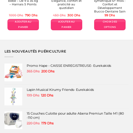
Bébé – De 9 à 36 kg
Élégance, confort et
symetrique 6+ Mois :
– Harnais 5 Points
praticité au
Confort et
quotidien
Développement
Bucco-Dentaire Sain
Le
Le
Le
Le
1000
Dhs
790
Dhs
450
Dhs
300
Dhs
99
Dhs
prix
prix
prix
prix
uel
initial
actuel
initial
actuel
AJOUTER AU
AJOUTER AU
CHOIX DES
était :
est :
était :
est :
8 Dhs.
1000 Dhs.
790 Dhs.
450 Dhs.
300 Dhs.
PANIER
PANIER
OPTIONS
Ce
produit
a
plusieurs
variations.
LES NOUVEAUTÉS PUÉRICULTURE
Les
options
peuvent
Promo Hape - CAISSE ENREGISTREUSE- Eurekakids
être
Le
Le
365
Dhs
200
Dhs
choisies
prix
prix
sur
initial
actuel
la
était :
est :
page
365 Dhs.
200 Dhs.
Lapin Musical Kirumy Friends- Eurekakids
du
produit
Le
Le
199
Dhs
120
Dhs
prix
prix
initial
actuel
était :
est :
199 Dhs.
120 Dhs.
15 Couches Culotte pour adulte Abena Premiun Taille M1 (80
-110 cm)
Le
Le
220
Dhs
179
Dhs
prix
prix
initial
actuel