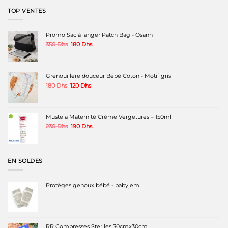
était :
est :
TOP VENTES
220 Dhs.
179 Dhs.
Promo Sac à langer Patch Bag - Osann
Le
Le
350
Dhs
180
Dhs
prix
prix
initial
actuel
était :
est :
350 Dhs.
180 Dhs.
Grenouillère douceur Bébé Coton - Motif gris
Le
Le
180
Dhs
120
Dhs
prix
prix
initial
actuel
était :
est :
180 Dhs.
120 Dhs.
Mustela Maternité Crème Vergetures – 150ml
Le
Le
230
Dhs
190
Dhs
prix
prix
initial
actuel
était :
est :
230 Dhs.
190 Dhs.
EN SOLDES
Protèges genoux bébé - babyjem
RR Compresses Steriles 30cmx30cm