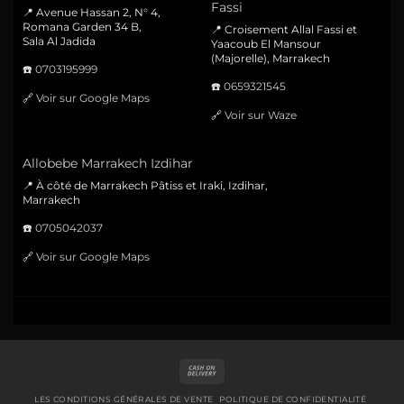
Fassi
📍 Avenue Hassan 2, N° 4,
Romana Garden 34 B,
📍 Croisement Allal Fassi et
Sala Al Jadida
Yaacoub El Mansour
(Majorelle), Marrakech
☎️
0703195999
☎️
0659321545
🔗
Voir sur Google Maps
🔗
Voir sur Waze
Allobebe Marrakech Izdihar
📍 À côté de Marrakech Pâtiss et Iraki, Izdihar,
Marrakech
☎️
0705042037
🔗
Voir sur Google Maps
Cash
On
Delivery
LES CONDITIONS GÉNÉRALES DE VENTE
POLITIQUE DE CONFIDENTIALITÉ