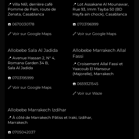
📍 Villa N61, derrière café
📍 Lot Assakane Al Mounawar,
Pomme de Pain, route de
Rue 93, Imm Tayba 50 (BD
Zenata, Casablanca
Hayfa ain chock), Casablanca
☎️
0670030178
☎️
0703196999
🔗
Voir sur Google Maps
🔗
Voir sur Google Maps
Allobebe Sala Al Jadida
Allobebe Marrakech Allal
Fassi
📍 Avenue Hassan 2, N° 4,
Romana Garden 34 B,
📍 Croisement Allal Fassi et
Sala Al Jadida
Yaacoub El Mansour
(Majorelle), Marrakech
☎️
0703195999
☎️
0659321545
🔗
Voir sur Google Maps
🔗
Voir sur Waze
Allobebe Marrakech Izdihar
📍 À côté de Marrakech Pâtiss et Iraki, Izdihar,
Marrakech
☎️
0705042037