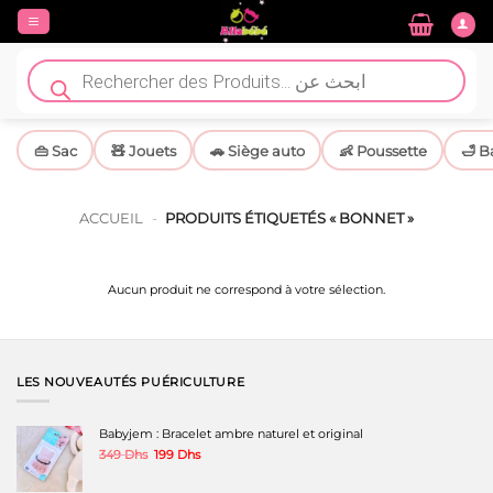
Passer
au
contenu
Recherche
de
produits
👜 Sac
🧸 Jouets
🚗 Siège auto
👶 Poussette
🛁 B
ACCUEIL
-
PRODUITS ÉTIQUETÉS « BONNET »
Aucun produit ne correspond à votre sélection.
LES NOUVEAUTÉS PUÉRICULTURE
Babyjem : Bracelet ambre naturel et original
Le
Le
349
Dhs
199
Dhs
prix
prix
initial
actuel