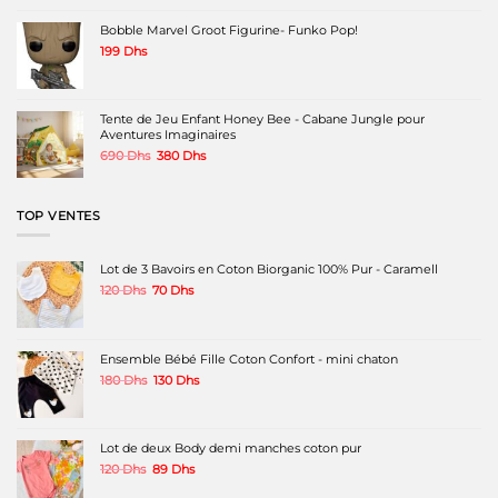
était :
est :
349 Dhs.
199 Dhs.
Bobble Marvel Groot Figurine- Funko Pop!
199
Dhs
Tente de Jeu Enfant Honey Bee - Cabane Jungle pour
Aventures Imaginaires
Le
Le
690
Dhs
380
Dhs
prix
prix
initial
actuel
était :
est :
TOP VENTES
690 Dhs.
380 Dhs.
Lot de 3 Bavoirs en Coton Biorganic 100% Pur - Caramell
Le
Le
120
Dhs
70
Dhs
prix
prix
initial
actuel
était :
est :
120 Dhs.
70 Dhs.
Ensemble Bébé Fille Coton Confort - mini chaton
Le
Le
180
Dhs
130
Dhs
prix
prix
initial
actuel
était :
est :
180 Dhs.
130 Dhs.
Lot de deux Body demi manches coton pur
Le
Le
120
Dhs
89
Dhs
prix
prix