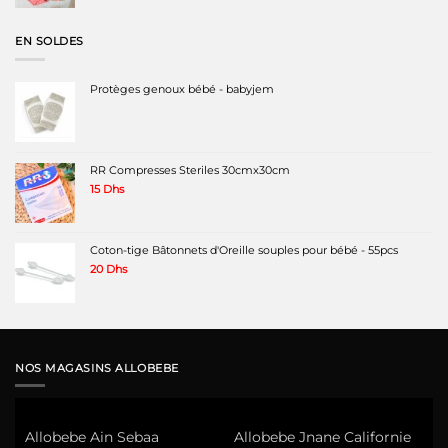
initial
actuel
était :
est :
120 Dhs.
89 Dhs.
EN SOLDES
Protèges genoux bébé - babyjem
RR Compresses Steriles 30cmx30cm
15
Dhs
Coton-tige Bâtonnets d'Oreille souples pour bébé - 55pcs
20
Dhs
NOS MAGASINS ALLOBEBE
Allobebe Ain Sebaa
Allobebe Jnane Californie