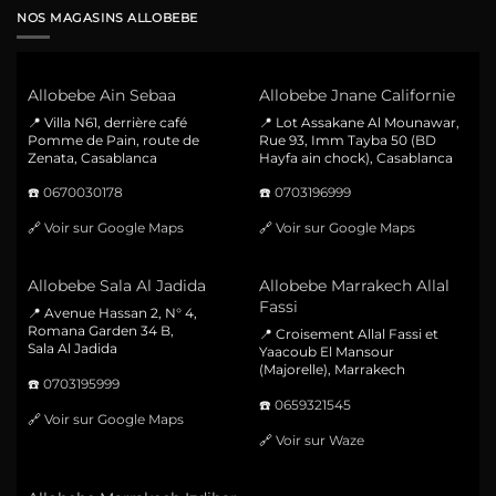
NOS MAGASINS ALLOBEBE
Allobebe Ain Sebaa
Allobebe Jnane Californie
📍 Villa N61, derrière café
📍 Lot Assakane Al Mounawar,
Pomme de Pain, route de
Rue 93, Imm Tayba 50 (BD
Zenata, Casablanca
Hayfa ain chock), Casablanca
☎️
0670030178
☎️
0703196999
🔗
Voir sur Google Maps
🔗
Voir sur Google Maps
Allobebe Sala Al Jadida
Allobebe Marrakech Allal
Fassi
📍 Avenue Hassan 2, N° 4,
Romana Garden 34 B,
📍 Croisement Allal Fassi et
Sala Al Jadida
Yaacoub El Mansour
(Majorelle), Marrakech
☎️
0703195999
☎️
0659321545
🔗
Voir sur Google Maps
🔗
Voir sur Waze