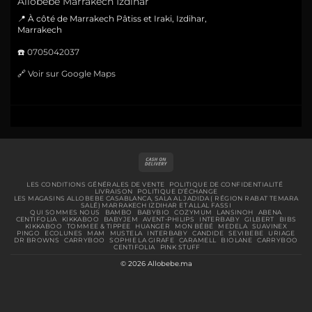
Allobebe Marrakech Izdihar
📍 À côté de Marrakech Pâtiss et Iraki, Izdihar,
Marrakech
☎️
0705042037
🔗
Voir sur Google Maps
Cash
On
Delivery
LES CONDITIONS GÉNÉRALES DE VENTE
POLITIQUE DE CONFIDENTIALITÉ
LIVRAISON
POLITIQUE D’ÉCHANGE
LES MAGASINS ALLOBEBE CASABLANCA, SALA AL JADIDA ( RÉGION RABAT TEMARA
SALÉ) MARRAKECH IZDIHAR ET ALLAL FASSI
QUI SOMMES NOUS
BAMBO
BABYBIO
COZYMUM
LANSINOH
ABENA
CENTIFOLIA
KIKKABOO
BABYJEM
AVENT-PHILIPS
INTERBABY
GILBERT
BIBS
KIKKABOO
TOMMEE & TIPPEE
HUANGER
MON BÉBÉ
MEDELA
SUAVINEX
PINGO
ECOLUNES
MAM
MUSTELA
INTERBABY
CANDIDE
SEVIBEBE
URIAGE
DR BROWNS
CARRYBOO
SOPHIE LA GIRAFE
CARAMELL
BIOLANE
CARRYBOO
CENTIFOLIA
PINK STUFF
© 2026 Allobebe.ma