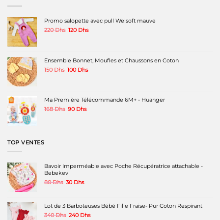
produit
produit
produit
Promo salopette avec pull Welsoft mauve
Le
Le
220
Dhs
120
Dhs
prix
prix
initial
actuel
était :
est :
220 Dhs.
120 Dhs.
Ensemble Bonnet, Moufles et Chaussons en Coton
Le
Le
150
Dhs
100
Dhs
prix
prix
initial
actuel
était :
est :
150 Dhs.
100 Dhs.
Ma Première Télécommande 6M+ - Huanger
Le
Le
168
Dhs
90
Dhs
prix
prix
initial
actuel
était :
est :
168 Dhs.
90 Dhs.
TOP VENTES
Bavoir Imperméable avec Poche Récupératrice attachable -
Bebekevi
Le
Le
80
Dhs
30
Dhs
prix
prix
initial
actuel
était :
est :
Lot de 3 Barboteuses Bébé Fille Fraise- Pur Coton Respirant
80 Dhs.
30 Dhs.
Le
Le
340
Dhs
240
Dhs