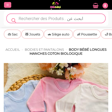
Passer
au
contenu
Recherche
de
produits
👜 Sac
🧸 Jouets
🚗 Siège auto
👶 Poussette
🛁 B
ACCUEIL
-
BODIES ET PANTALONS
-
BODY BÉBÉ LONGUES
MANCHES COTON BIOLOGIQUE