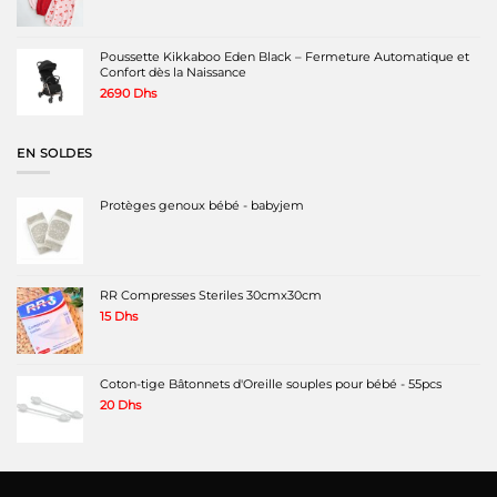
prix
prix
initial
actuel
était :
est :
340 Dhs.
240 Dhs.
Poussette Kikkaboo Eden Black – Fermeture Automatique et
Confort dès la Naissance
2690
Dhs
EN SOLDES
Protèges genoux bébé - babyjem
RR Compresses Steriles 30cmx30cm
15
Dhs
Coton-tige Bâtonnets d'Oreille souples pour bébé - 55pcs
20
Dhs