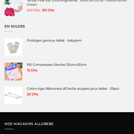
Tenue Fille Été Ultra Mignonne : Short en Lin et T-shirt/Pull en
Coton
Le
Le
200
Dhs
150
Dhs
prix
prix
initial
actuel
était :
est :
EN SOLDES
200 Dhs.
150 Dhs.
Protèges genoux bébé - babyjem
RR Compresses Steriles 30cmx30cm
15
Dhs
Coton-tige Bâtonnets d'Oreille souples pour bébé - 55pcs
20
Dhs
NOS MAGASINS ALLOBEBE