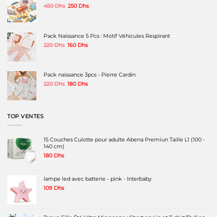
Le
Le
450
Dhs
250
Dhs
choisies
prix
prix
sur
initial
actuel
la
était :
est :
page
450 Dhs.
250 Dhs.
Pack Naissance 5 Pcs : Motif Véhicules Respirant
du
produit
Le
Le
220
Dhs
160
Dhs
prix
prix
initial
actuel
était :
est :
220 Dhs.
160 Dhs.
Pack naissance 3pcs - Pierre Cardin
Le
Le
220
Dhs
180
Dhs
prix
prix
initial
actuel
était :
est :
220 Dhs.
180 Dhs.
TOP VENTES
15 Couches Culotte pour adulte Abena Premiun Taille L1 (100 -
140 cm)
180
Dhs
lampe led avec batterie - pink - Interbaby
109
Dhs