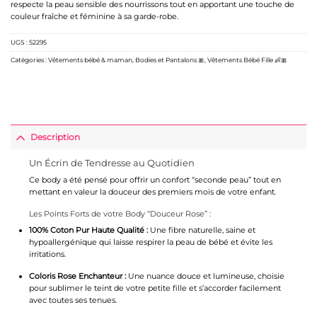
respecte la peau sensible des nourrissons tout en apportant une touche de
couleur fraîche et féminine à sa garde-robe.
UGS :
52295
Catégories :
Vêtements bébé & maman
,
Bodies et Pantalons 🎀
,
Vêtements Bébé Fille 👶🎀
Description
Un Écrin de Tendresse au Quotidien
Ce body a été pensé pour offrir un confort “seconde peau” tout en
mettant en valeur la douceur des premiers mois de votre enfant.
Les Points Forts de votre Body “Douceur Rose” :
100% Coton Pur Haute Qualité :
Une fibre naturelle, saine et
hypoallergénique qui laisse respirer la peau de bébé et évite les
irritations.
Coloris Rose Enchanteur :
Une nuance douce et lumineuse, choisie
pour sublimer le teint de votre petite fille et s’accorder facilement
avec toutes ses tenues.