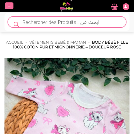
Passer
au
contenu
Recherche
de
produits
ACCUEIL
-
VÊTEMENTS BÉBÉ & MAMAN
-
BODY BÉBÉ FILLE
100% COTON PUR ET MIGNONNERIE – DOUCEUR ROSE