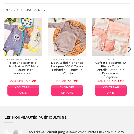
PRODUITS SIMILAIRES
GRENOUILLÉRES ET COMBINAISONS COTON 👶
BODIES ET PANTALONS
CHICCO
Pack naissance 3
Body Bébé Manches
Coffret Naissance 10
Pcs Tortue 0-3 Mois
Longues 100% Coton
Pièces Floral
– Douceur et
Pointelle – Douceur
Dentelle Coton Pur –
Amusement
et Confort
Douceur et
Élégance
Le
Le
Le
Le
Le
Le
220
Dhs
150
Dhs
60
Dhs
35
Dhs
430
Dhs
349
Dhs
prix
prix
prix
prix
prix
prix
el
initial
actuel
initial
actuel
initial
actuel
AJOUTER AU
CHOIX DES
AJOUTER AU
était :
est :
était :
est :
était :
est :
Dhs.
220 Dhs.
150 Dhs.
60 Dhs.
35 Dhs.
430 Dhs.
349 Dh
PANIER
OPTIONS
PANIER
Ce
produit
a
plusieurs
variations.
LES NOUVEAUTÉS PUÉRICULTURE
Les
options
peuvent
Tapis d'eveil circuit jungle avec 2 voiturettes 103 cm x 79 cm
être