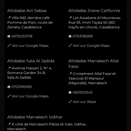
Allobebe Ain Sebaa
Allobebe Jnane Californie
📍 Villa N61, derrière café
📍 Lot Assakane Al Mounawar,
Pomme de Pain, route de
Rue 93, Imm Tayba 50 (BD
Zenata, Casablanca
Hayfa ain chock), Casablanca
☎️
0670030178
☎️
0703196999
🔗
Voir sur Google Maps
🔗
Voir sur Google Maps
Allobebe Sala Al Jadida
Allobebe Marrakech Allal
Fassi
📍 Avenue Hassan 2, N° 4,
Romana Garden 34 B,
📍 Croisement Allal Fassi et
Sala Al Jadida
Yaacoub El Mansour
(Majorelle), Marrakech
☎️
0703195999
☎️
0659321545
🔗
Voir sur Google Maps
🔗
Voir sur Waze
Allobebe Marrakech Izdihar
📍 À côté de Marrakech Pâtiss et Iraki, Izdihar,
Marrakech