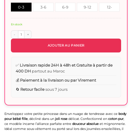
0-3
3-6
6-9
9-12
12-
Mois
mois
Mois
Mois
18mois
En stock
quantité de Body Bébé Fille 100% Coton Pur et Mignonnerie - Douceur Rose
AJOUTER AU PANIER
✅
Livraison rapide 24H à 48h et Gratuite à partir de
400 DH
partout au Maroc
💰
Paiement à la livraison ou par Virement
🔄
Retour facile
sous 7 jours
Enveloppez votre petite princesse dans un nuage de tendresse avec ce
body
pour bébé fille
, décliné dans un
joli rose
délicat. Confectionné en
coton pur
,
ce modèle incarne l’alliance parfaite entre
douceur absolue
et mignonnerie.
Idéal comme sous-vêtement ou porté seul lors des journées ensoleillées, il