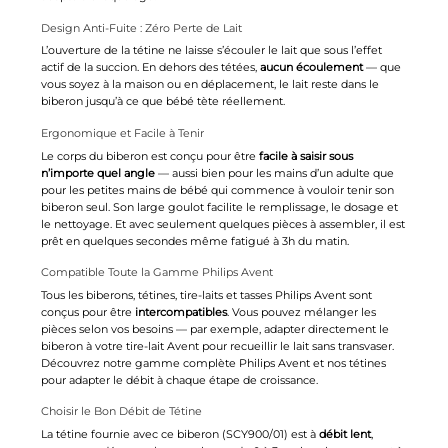
Design Anti-Fuite : Zéro Perte de Lait
L’ouverture de la tétine ne laisse s’écouler le lait que sous l’effet
actif de la succion. En dehors des tétées,
aucun écoulement
— que
vous soyez à la maison ou en déplacement, le lait reste dans le
biberon jusqu’à ce que bébé tète réellement.
Ergonomique et Facile à Tenir
Le corps du biberon est conçu pour être
facile à saisir sous
n’importe quel angle
— aussi bien pour les mains d’un adulte que
pour les petites mains de bébé qui commence à vouloir tenir son
biberon seul. Son large goulot facilite le remplissage, le dosage et
le nettoyage. Et avec seulement quelques pièces à assembler, il est
prêt en quelques secondes même fatigué à 3h du matin.
Compatible Toute la Gamme Philips Avent
Tous les biberons, tétines, tire-laits et tasses Philips Avent sont
conçus pour être
intercompatibles
. Vous pouvez mélanger les
pièces selon vos besoins — par exemple, adapter directement le
biberon à votre tire-lait Avent pour recueillir le lait sans transvaser.
Découvrez notre gamme complète
Philips Avent
et nos
tétines
pour adapter le débit à chaque étape de croissance.
Choisir le Bon Débit de Tétine
La tétine fournie avec ce biberon (SCY900/01) est à
débit lent
,