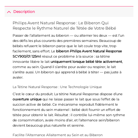
Description
Philips Avent Natural Response : Le Biberon Qui
Respecte le Rythme Naturel de Tétée de Votre Bébé
Passer de l’allaitement au biberon — ou alterner les deux — est l’un
des défis les plus courants des premières semaines. Beaucoup de
bébés refusent le biberon parce que le lait coule trop vite, trop
facilement, sans effort. Le
biberon Philips Avent Natural Response
SCY900/01 125ml
résout ce problème à la source : sa tétine
innovante libère le lait
uniquement lorsque bébé tète activement
,
comme au sein. Quand il s’arrête pour avaler ou respirer, le lait
s’arrête aussi. Un biberon qui apprend à bébé à téter — pas juste à
avaler.
La Tétine Natural Response : Une Technologie Unique
C’est le cœur du produit. La tétine Natural Response dispose d’une
ouverture unique
qui ne laisse passer le lait que sous l’effet de la
succion active de bébé. Ce mécanisme reproduit fidèlement le
fonctionnement du sein maternel : bébé doit fournir un effort de
tétée pour obtenir le lait. Résultat : il contrôle lui-même son rythme
de consommation, avale moins d’air, et l’alternance sein/biberon
devient beaucoup plus naturelle et sereine.
Facilite l’Alternance Allaitement au Sein et au Biberon