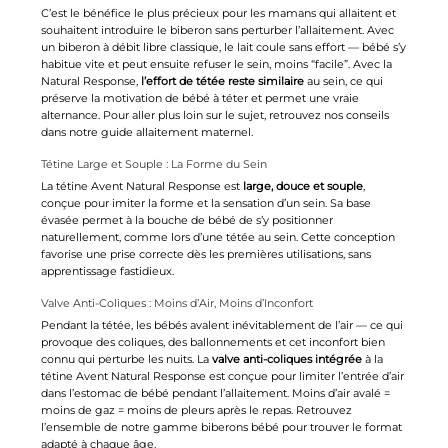
C’est le bénéfice le plus précieux pour les mamans qui allaitent et
souhaitent introduire le biberon sans perturber l’allaitement. Avec
un biberon à débit libre classique, le lait coule sans effort — bébé s’y
habitue vite et peut ensuite refuser le sein, moins “facile”. Avec la
Natural Response,
l’effort de tétée reste similaire
au sein, ce qui
préserve la motivation de bébé à téter et permet une vraie
alternance. Pour aller plus loin sur le sujet, retrouvez nos conseils
dans notre guide
allaitement maternel
.
Tétine Large et Souple : La Forme du Sein
La tétine Avent Natural Response est
large, douce et souple
,
conçue pour imiter la forme et la sensation d’un sein. Sa base
évasée permet à la bouche de bébé de s’y positionner
naturellement, comme lors d’une tétée au sein. Cette conception
favorise une prise correcte dès les premières utilisations, sans
apprentissage fastidieux.
Valve Anti-Coliques : Moins d’Air, Moins d’Inconfort
Pendant la tétée, les bébés avalent inévitablement de l’air — ce qui
provoque des coliques, des ballonnements et cet inconfort bien
connu qui perturbe les nuits. La
valve anti-coliques intégrée
à la
tétine Avent Natural Response est conçue pour limiter l’entrée d’air
dans l’estomac de bébé pendant l’allaitement. Moins d’air avalé =
moins de gaz = moins de pleurs après le repas. Retrouvez
l’ensemble de notre gamme
biberons bébé
pour trouver le format
adapté à chaque âge.