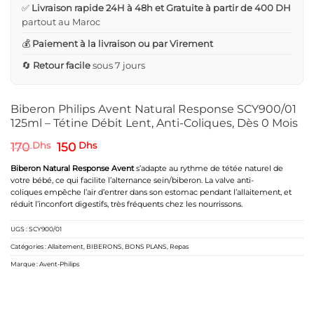
✅
Livraison rapide 24H à 48h et Gratuite à partir de 400 DH
partout au Maroc
💰
Paiement à la livraison ou par Virement
🔄
Retour facile
sous 7 jours
Biberon Philips Avent Natural Response SCY900/01
125ml – Tétine Débit Lent, Anti-Coliques, Dès 0 Mois
Le
Le
170
Dhs
150
Dhs
prix
prix
initial
actuel
Biberon Natural Response
Avent
s’adapte au rythme de tétée naturel de
était :
est :
votre bébé, ce qui facilite l’alternance sein/biberon. La valve anti-
170 Dhs.
150 Dhs.
coliques
empêche
l’air
d’entrer
dans son estomac pendant l’allaitement, et
réduit l’inconfort digestifs, très fréquents chez les nourrissons.
UGS :
SCY900/01
Catégories :
Allaitement
,
BIBERONS
,
BONS PLANS
,
Repas
Marque :
Avent-Philips