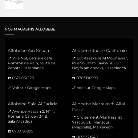
NOS MAGASINS ALLOBEBE
Allobebe Ain Sebaa
Allobebe Jnane Californie
📍 Villa N61, derrière café
📍 Lot Assakane Al Mounawar,
Pomme de Pain, route de
Rue 93, Imm Tayba 50 (BD
Zenata, Casablanca
Hayfa ain chock), Casablanca
☎️
0670030178
☎️
0703196999
🔗
Voir sur Google Maps
🔗
Voir sur Google Maps
Allobebe Sala Al Jadida
Allobebe Marrakech Allal
Fassi
📍 Avenue Hassan 2, N° 4,
Romana Garden 34 B,
📍 Croisement Allal Fassi et
Sala Al Jadida
Yaacoub El Mansour
(Majorelle), Marrakech
☎️
0703195999
☎️
0659321545