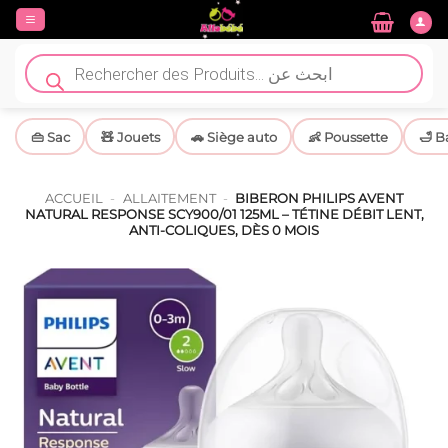
Passer
au
contenu
Recherche
de
produits
👜 Sac
🧸 Jouets
🚗 Siège auto
👶 Poussette
🛁 B
ACCUEIL
-
ALLAITEMENT
-
BIBERON PHILIPS AVENT
NATURAL RESPONSE SCY900/01 125ML – TÉTINE DÉBIT LENT,
ANTI-COLIQUES, DÈS 0 MOIS