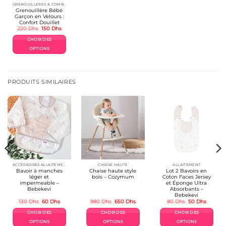
GRENOUILLERES & COMBINAISONS
Grenouillère Bébé
Garçon en Velours :
Confort Douillet
Le
Le
220
Dhs
150
Dhs
prix
prix
initial
actuel
CHOIX DES
était :
est :
220 Dhs.
150 Dhs.
OPTIONS
Ce
produit
a
plusieurs
PRODUITS SIMILAIRES
variations.
Les
options
peuvent
être
choisies
sur
la
page
du
produit
ACCESSOIRES ALLAITEMENT / REPAS
CHAISE HAUTE
ALLAITEMENT
Bavoir à manches
Chaise haute style
Lot 2 Bavoirs en
léger et
bois – Cozymum
Coton Faces Jersey
impermeable –
et Éponge Ultra
Bebekevi
Absorbants –
Bebekevi
Le
Le
Le
Le
Le
Le
130
Dhs
60
Dhs
980
Dhs
650
Dhs
80
Dhs
50
Dhs
prix
prix
prix
prix
prix
prix
l
initial
actuel
initial
actuel
initial
actuel
CHOIX DES
CHOIX DES
CHOIX DES
était :
est :
était :
est :
était :
est :
s.
130 Dhs.
60 Dhs.
980 Dhs.
650 Dhs.
80 Dhs.
50 Dhs.
OPTIONS
OPTIONS
OPTIONS