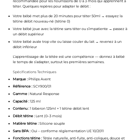
recommandée pour les nourrissons de 0 à 3 mois qui apprennent à
téter. Quelques repères pour adapter le débit :
Votre bébé met plus de 20 minutes pour téter 50ml → essayez la
tétine débit nouveau-né (tétine 0)
Votre bébé joue avec la tétine sans téter ou s’impatiente → passez à
un débit supérieur
Votre bébé avale trop vite ou laisse couler du lait → revenez à un
débit inférieur
L’apprentissage de la tétée est une compétence — donnez à bébé
le temps de s’adapter, surtout les premières semaines.
Spécifications Techniques
Marque :
Philips Avent
Référence :
SCY900/01
Gamme :
Natural Response
Capacité :
125 ml
Contenu :
1 biberon 125ml + 1 tétine débit lent
Débit tétine :
Lent (0–3 mois)
Matière tétine :
Silicone souple
Sans BPA :
Oui – conforme réglementation UE 10/2011
Fonctions tétine :
Tétée naturelle, anti-fuite, anti-coliques, douce et