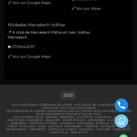
🔗
Voir sur Google Maps
🔗
Voir sur Waze
Allobebe Marrakech Izdihar
📍 À côté de Marrakech Pâtiss et Iraki, Izdihar,
Marrakech
☎️
0705042037
🔗
Voir sur Google Maps
Cash
On
Delivery
LES CONDITIONS GÉNÉRALES DE VENTE
POLITIQUE DE CONFIDENTIALITÉ
LIVRAISON
POLITIQUE D’ÉCHANGE
LES MAGASINS ALLOBEBE CASABLANCA, SALA AL JADIDA ( RÉGION RABAT TEMARA
SALÉ) MARRAKECH IZDIHAR ET ALLAL FASSI
QUI SOMMES NOUS
BAMBO
BABYBIO
COZYMUM
LANSINOH
ABENA
CENTIFOLIA
KIKKABOO
BABYJEM
AVENT-PHILIPS
INTERBABY
GILBERT
BIBS
KIKKABOO
TOMMEE & TIPPEE
HUANGER
MON BÉBÉ
MEDELA
SUAVINEX
PINGO
ECOLUNES
MAM
MUSTELA
INTERBABY
CANDIDE
SEVIBEBE
URIAGE
DR BROWNS
CARRYBOO
SOPHIE LA GIRAFE
CARAMELL
BIOLANE
CARRYBOO
CENTIFOLIA
PINK STUFF