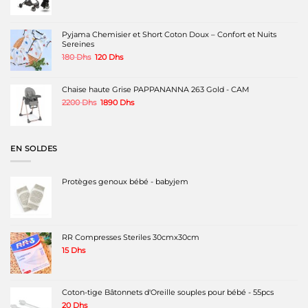
prix
prix
initial
actuel
était :
est :
1600 Dhs.
1150 Dhs.
Pyjama Chemisier et Short Coton Doux – Confort et Nuits
Sereines
Le
Le
180
Dhs
120
Dhs
prix
prix
initial
actuel
était :
est :
Chaise haute Grise PAPPANANNA 263 Gold - CAM
180 Dhs.
120 Dhs.
Le
Le
2200
Dhs
1890
Dhs
prix
prix
initial
actuel
était :
est :
2200 Dhs.
1890 Dhs.
EN SOLDES
Protèges genoux bébé - babyjem
RR Compresses Steriles 30cmx30cm
15
Dhs
Coton-tige Bâtonnets d'Oreille souples pour bébé - 55pcs
20
Dhs