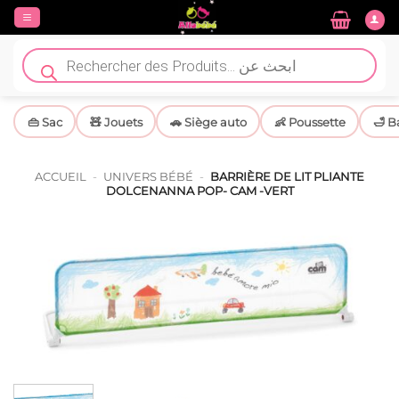
Passer
au
contenu
Recherche
de
produits
👜 Sac
🧸 Jouets
🚗 Siège auto
👶 Poussette
🛁 B
ACCUEIL
-
UNIVERS BÉBÉ
-
BARRIÈRE DE LIT PLIANTE
DOLCENANNA POP- CAM -VERT