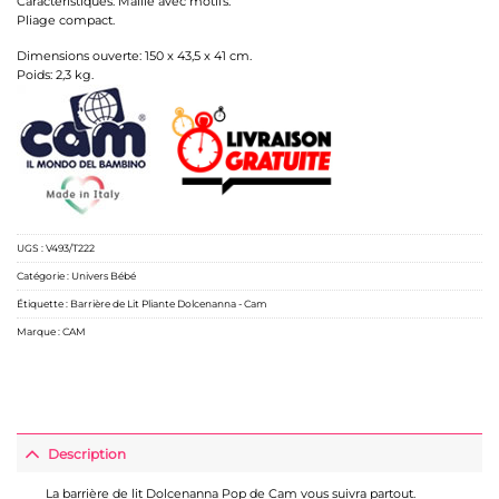
Caractéristiques: Maille avec motifs.
Pliage compact.
Dimensions ouverte: 150 x 43,5 x 41 cm.
Poids: 2,3 kg.
UGS :
V493/T222
Catégorie :
Univers Bébé
Étiquette :
Barrière de Lit Pliante Dolcenanna - Cam
Marque :
CAM
Description
La barrière de lit Dolcenanna Pop de Cam vous suivra partout.