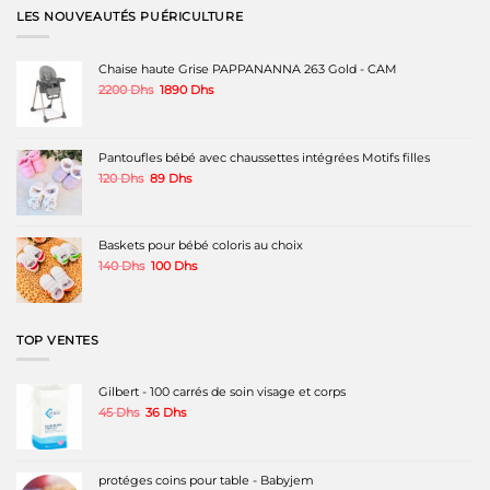
variations.
LES NOUVEAUTÉS PUÉRICULTURE
Les
options
peuvent
Chaise haute Grise PAPPANANNA 263 Gold - CAM
être
Le
Le
2200
Dhs
1890
Dhs
choisies
prix
prix
sur
initial
actuel
la
était :
est :
page
2200 Dhs.
1890 Dhs.
Pantoufles bébé avec chaussettes intégrées Motifs filles
du
produit
Le
Le
120
Dhs
89
Dhs
prix
prix
initial
actuel
était :
est :
120 Dhs.
89 Dhs.
Baskets pour bébé coloris au choix
Le
Le
140
Dhs
100
Dhs
prix
prix
initial
actuel
était :
est :
140 Dhs.
100 Dhs.
TOP VENTES
Gilbert - 100 carrés de soin visage et corps
Le
Le
45
Dhs
36
Dhs
prix
prix
initial
actuel
était :
est :
45 Dhs.
36 Dhs.
protéges coins pour table - Babyjem