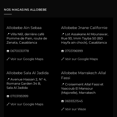
NOS MAGASINS ALLOBEBE
Allobebe Ain Sebaa
Allobebe Jnane Californie
📍 Villa N61, derrière café
📍 Lot Assakane Al Mounawar,
Pomme de Pain, route de
Rue 93, Imm Tayba 50 (BD
Zenata, Casablanca
Hayfa ain chock), Casablanca
☎️
0670030178
☎️
0703196999
🔗
Voir sur Google Maps
🔗
Voir sur Google Maps
Allobebe Sala Al Jadida
Allobebe Marrakech Allal
Fassi
📍 Avenue Hassan 2, N° 4,
Romana Garden 34 B,
📍 Croisement Allal Fassi et
Sala Al Jadida
Yaacoub El Mansour
(Majorelle), Marrakech
☎️
0703195999
☎️
0659321545
🔗
Voir sur Google Maps
🔗
Voir sur Waze