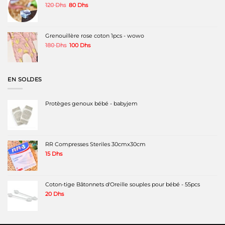
Le
Le
120
Dhs
80
Dhs
prix
prix
initial
actuel
était :
est :
120 Dhs.
80 Dhs.
Grenouillère rose coton 1pcs - wowo
Le
Le
180
Dhs
100
Dhs
prix
prix
initial
actuel
était :
est :
180 Dhs.
100 Dhs.
EN SOLDES
Protèges genoux bébé - babyjem
RR Compresses Steriles 30cmx30cm
15
Dhs
Coton-tige Bâtonnets d'Oreille souples pour bébé - 55pcs
20
Dhs