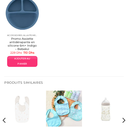
ACCESSOIRES ALLAITEMENT / REPAS
Promo Assiette
antidérapante en
silicone 6m+ Indigo
– Bebekvi
Le
Le
229
Dhs
110
Dhs
prix
prix
initial
actuel
AJOUTER AU
était :
est :
229 Dhs.
110 Dhs.
PANIER
PRODUITS SIMILAIRES