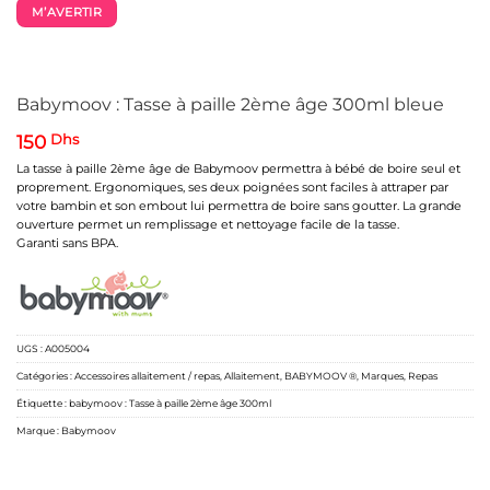
M’AVERTIR
Babymoov : Tasse à paille 2ème âge 300ml bleue
150
Dhs
La tasse à paille 2ème âge de Babymoov permettra à bébé de boire seul et
proprement. Ergonomiques, ses deux poignées sont faciles à attraper par
votre bambin et son embout lui permettra de boire sans goutter. La grande
ouverture permet un remplissage et nettoyage facile de la tasse.
Garanti sans BPA.
UGS :
A005004
Catégories :
Accessoires allaitement / repas
,
Allaitement
,
BABYMOOV ®
,
Marques
,
Repas
Étiquette :
babymoov : Tasse à paille 2ème âge 300ml
Marque :
Babymoov