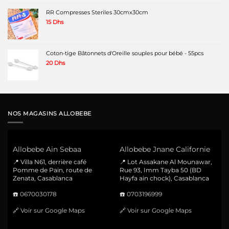
RR Compresses Steriles 30cmx30cm
15
Dhs
Coton-tige Bâtonnets d'Oreille souples pour bébé - 55pcs
20
Dhs
NOS MAGASINS ALLOBEBE
Allobebe Ain Sebaa
Allobebe Jnane Californie
📍 Villa N61, derrière café
📍 Lot Assakane Al Mounawar,
Pomme de Pain, route de
Rue 93, Imm Tayba 50 (BD
Zenata, Casablanca
Hayfa ain chock), Casablanca
☎️
0670030178
☎️
0703196999
🔗
Voir sur Google Maps
🔗
Voir sur Google Maps