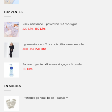
prix
prix
initial
actuel
était :
est :
TOP VENTES
320 Dhs.
180 Dhs.
Pack naissance 5 pcs coton 0-3 mois gris
Le
Le
220
Dhs
180
Dhs
prix
prix
initial
actuel
était :
est :
220 Dhs.
180 Dhs.
pyjama douceur 2 pcs noir détails en dentelle
Le
Le
400
Dhs
220
Dhs
prix
prix
initial
actuel
était :
est :
400 Dhs.
220 Dhs.
Eau nettoyante bébé sans rinçage - Mustela
110
Dhs
EN SOLDES
Protèges genoux bébé - babyjem