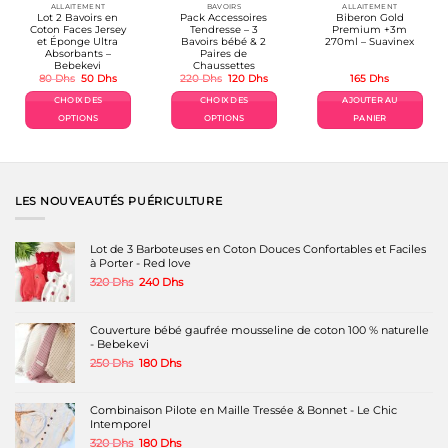
ALLAITEMENT
BAVOIRS
ALLAITEMENT
Lot 2 Bavoirs en
Pack Accessoires
Biberon Gold
Coton Faces Jersey
Tendresse – 3
Premium +3m
et Éponge Ultra
Bavoirs bébé & 2
270ml – Suavinex
Absorbants –
Paires de
Bebekevi
Chaussettes
Le
Le
Le
Le
80
Dhs
50
Dhs
220
Dhs
120
Dhs
165
Dhs
prix
prix
prix
prix
l
initial
actuel
initial
actuel
CHOIX DES
CHOIX DES
AJOUTER AU
était :
est :
était :
est :
s.
80 Dhs.
50 Dhs.
220 Dhs.
120 Dhs.
OPTIONS
OPTIONS
PANIER
Ce
Ce
produit
produit
a
a
plusieurs
plusieurs
variations.
variations.
LES NOUVEAUTÉS PUÉRICULTURE
Les
Les
options
options
peuvent
peuvent
Lot de 3 Barboteuses en Coton Douces Confortables et Faciles
être
être
à Porter - Red love
choisies
choisies
Le
Le
320
Dhs
240
Dhs
sur
sur
prix
prix
la
la
initial
actuel
page
page
était :
est :
Couverture bébé gaufrée mousseline de coton 100 % naturelle
du
du
320 Dhs.
240 Dhs.
- Bebekevi
produit
produit
Le
Le
250
Dhs
180
Dhs
prix
prix
initial
actuel
était :
est :
Combinaison Pilote en Maille Tressée & Bonnet - Le Chic
250 Dhs.
180 Dhs.
Intemporel
Le
Le
320
Dhs
180
Dhs