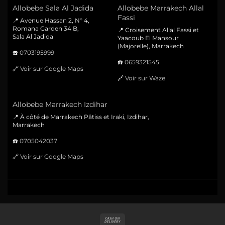
Allobebe Sala Al Jadida
Allobebe Marrakech Allal
Fassi
📍 Avenue Hassan 2, N° 4,
Romana Garden 34 B,
📍 Croisement Allal Fassi et
Sala Al Jadida
Yaacoub El Mansour
(Majorelle), Marrakech
☎️
0703195999
☎️
0659321545
🔗
Voir sur Google Maps
🔗
Voir sur Waze
Allobebe Marrakech Izdihar
📍 À côté de Marrakech Pâtiss et Iraki, Izdihar,
Marrakech
☎️
0705042037
🔗
Voir sur Google Maps
Cash