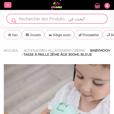
Passer
au
contenu
Recherche
de
produits
👜 Sac
🧸 Jouets
🚗 Siège auto
👶 Poussette
🛁 B
ACCUEIL
-
ACCESSOIRES ALLAITEMENT / REPAS
-
BABYMOOV
: TASSE À PAILLE 2ÈME ÂGE 300ML BLEUE