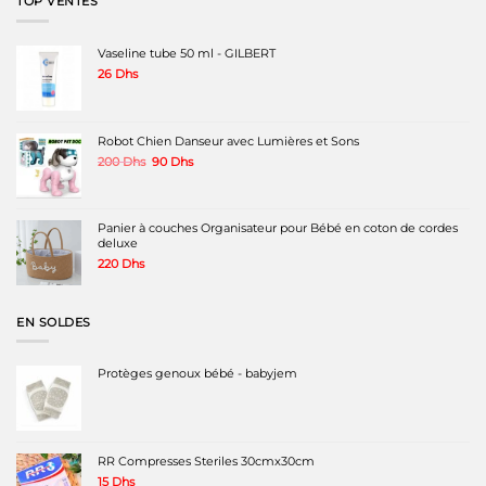
TOP VENTES
Vaseline tube 50 ml - GILBERT
26
Dhs
Robot Chien Danseur avec Lumières et Sons
Le
Le
200
Dhs
90
Dhs
prix
prix
initial
actuel
était :
est :
200 Dhs.
90 Dhs.
Panier à couches Organisateur pour Bébé en coton de cordes
deluxe
220
Dhs
EN SOLDES
Protèges genoux bébé - babyjem
RR Compresses Steriles 30cmx30cm
15
Dhs