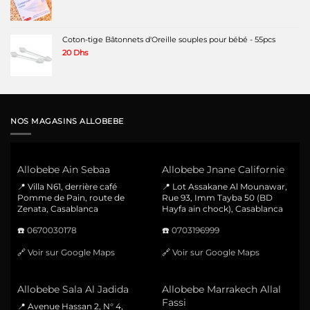
Coton-tige Bâtonnets d'Oreille souples pour bébé - 55pcs
20
Dhs
NOS MAGASINS ALLOBEBE
Allobebe Ain Sebaa
Allobebe Jnane Californie
📍 Villa N61, derrière café
📍 Lot Assakane Al Mounawar,
Pomme de Pain, route de
Rue 93, Imm Tayba 50 (BD
Zenata, Casablanca
Hayfa ain chock), Casablanca
☎️
0670030178
☎️
0703196999
🔗
Voir sur Google Maps
🔗
Voir sur Google Maps
Allobebe Sala Al Jadida
Allobebe Marrakech Allal
Fassi
📍 Avenue Hassan 2, N° 4,