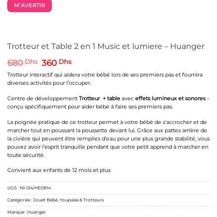
M’AVERTIR
Trotteur et Table 2 en 1 Music et lumiere – Huanger
Le
Le
680
Dhs
360
Dhs
prix
prix
Trotteur interactif qui aidera votre bébé lors de ses premiers pas et fournira
initial
actuel
diverses activités pour l’occuper.
était :
est :
680 Dhs.
360 Dhs.
Centre de développement
Trotteur + table
avec
effets lumineux et sonores
–
conçu spécifiquement pour aider bébé à faire ses premiers pas.
La poignée pratique de ce trotteur permet à votre bébé de s’accrocher et de
marcher tout en poussant la poussette devant lui. Grâce aux pattes arrière de
la civière qui peuvent être remplies d’eau pour une plus grande stabilité, vous
pouvez avoir l’esprit tranquille pendant que votre petit apprend à marcher en
toute sécurité.
Convient aux enfants de 12 mois et plus
UGS :
N1-134/HE0814
Catégories :
Jouet Bébé
,
Youpalas & Trotteurs
Marque :
Huanger