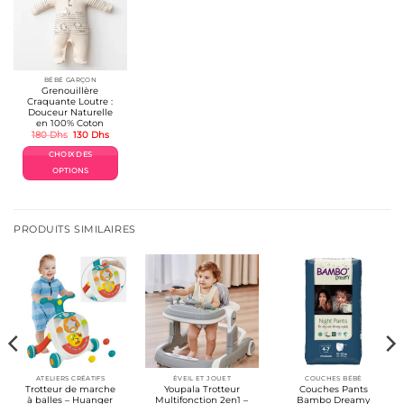
BÉBÉ GARÇON
Grenouillère
Craquante Loutre :
Douceur Naturelle
en 100% Coton
Le
Le
180
Dhs
130
Dhs
prix
prix
initial
actuel
CHOIX DES
était :
est :
180 Dhs.
130 Dhs.
OPTIONS
Ce
produit
a
plusieurs
PRODUITS SIMILAIRES
variations.
Les
options
peuvent
être
choisies
sur
la
page
du
produit
ATELIERS CRÉATIFS
ÉVEIL ET JOUET
COUCHES BÉBÉ
Trotteur de marche
Youpala Trotteur
Couches Pants
à balles – Huanger
Multifonction 2en1 –
Bambo Dreamy