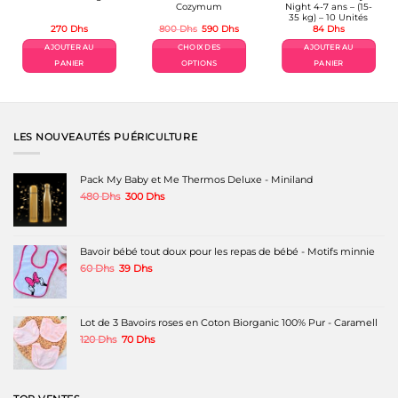
Cozymum
Night 4-7 ans – (15-
35 kg) – 10 Unités
Le
Le
270
Dhs
800
Dhs
590
Dhs
84
Dhs
prix
prix
el
initial
actuel
AJOUTER AU
CHOIX DES
AJOUTER AU
était :
est :
Dhs.
800 Dhs.
590 Dhs.
PANIER
OPTIONS
PANIER
Ce
produit
a
plusieurs
variations.
LES NOUVEAUTÉS PUÉRICULTURE
Les
options
peuvent
Pack My Baby et Me Thermos Deluxe - Miniland
être
Le
Le
480
Dhs
300
Dhs
choisies
prix
prix
sur
initial
actuel
la
était :
est :
page
480 Dhs.
300 Dhs.
Bavoir bébé tout doux pour les repas de bébé - Motifs minnie
du
produit
Le
Le
60
Dhs
39
Dhs
prix
prix
initial
actuel
était :
est :
60 Dhs.
39 Dhs.
Lot de 3 Bavoirs roses en Coton Biorganic 100% Pur - Caramell
Le
Le
120
Dhs
70
Dhs
prix
prix
initial
actuel
était :
est :
120 Dhs.
70 Dhs.