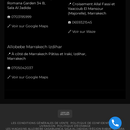
Romana Garden 34 B,
📍 Croisement Allal Fassi et
Sala Al Jadida
Yaacoub El Mansour
(Majorelle), Marrakech
☎️
0703195999
☎️
0659321545
🔗
Voir sur Google Maps
🔗
Voir sur Waze
Allobebe Marrakech Izdihar
📍 À côté de Marrakech Pâtiss et Iraki, Izdihar,
Marrakech
☎️
0705042037
🔗
Voir sur Google Maps
Cash
On
Delivery
LES CONDITIONS GÉNÉRALES DE VENTE
POLITIQUE DE CONFIDENTIALITÉ
LIVRAISON
POLITIQUE D’ÉCHANGE
LES MAGASINS ALLOBEBE CASABLANCA, SALA AL JADIDA ( RÉGION RABAT TEMARA