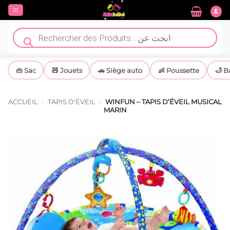
Passer
au
contenu
Recherche
de
produits
👜 Sac
🧸 Jouets
🚗 Siège auto
👶 Poussette
🛁 B
ACCUEIL
-
TAPIS D'ÉVEIL
-
WINFUN – TAPIS D’ÉVEIL MUSICAL
MARIN