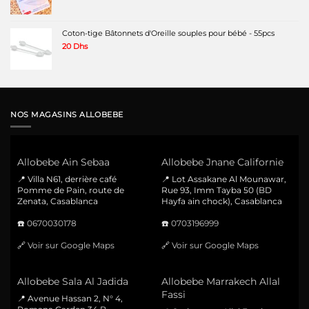
Coton-tige Bâtonnets d'Oreille souples pour bébé - 55pcs
20
Dhs
NOS MAGASINS ALLOBEBE
Allobebe Ain Sebaa
Allobebe Jnane Californie
📍 Villa N61, derrière café
📍 Lot Assakane Al Mounawar,
Pomme de Pain, route de
Rue 93, Imm Tayba 50 (BD
Zenata, Casablanca
Hayfa ain chock), Casablanca
☎️
0670030178
☎️
0703196999
🔗
Voir sur Google Maps
🔗
Voir sur Google Maps
Allobebe Sala Al Jadida
Allobebe Marrakech Allal
Fassi
📍 Avenue Hassan 2, N° 4,