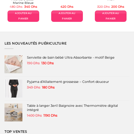
Marine Bleue
Le
Le
Le
Le
480
Dhs
340
Dhs
420
Dhs
320
Dhs
200
Dhs
prix
prix
prix
prix
el
initial
actuel
initial
actuel
AJOUTER AU
AJOUTER AU
AJOUTER AU
était :
est :
était :
est :
Dhs.
480 Dhs.
340 Dhs.
320 Dhs.
200 D
PANIER
PANIER
PANIER
LES NOUVEAUTÉS PUÉRICULTURE
Serviette de bain bébé Ultra Absorbante - motif Beige
Le
Le
190
Dhs
130
Dhs
prix
prix
initial
actuel
était :
est :
190 Dhs.
130 Dhs.
Pyjama d’Allaitement grossesse – Confort douceur
Le
Le
349
Dhs
180
Dhs
prix
prix
initial
actuel
était :
est :
349 Dhs.
180 Dhs.
Table à langer 3en1 Baignoire avec Thermomètre digital
intégré
Le
Le
1400
Dhs
1190
Dhs
prix
prix
initial
actuel
était :
est :
TOP VENTES
1400 Dhs.
1190 Dhs.