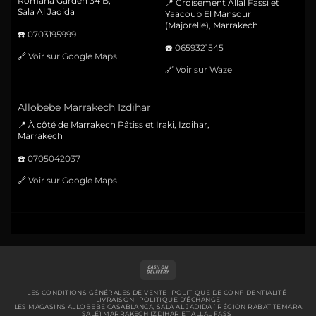
Romana Garden 34 B,
📍 Croisement Allal Fassi et
Sala Al Jadida
Yaacoub El Mansour
(Majorelle), Marrakech
☎️
0703195999
☎️
0659321545
🔗
Voir sur Google Maps
🔗
Voir sur Waze
Allobebe Marrakech Izdihar
📍 À côté de Marrakech Pâtiss et Iraki, Izdihar,
Marrakech
☎️
0705042037
🔗
Voir sur Google Maps
Cash
On
Delivery
LES CONDITIONS GÉNÉRALES DE VENTE
POLITIQUE DE CONFIDENTIALITÉ
LIVRAISON
POLITIQUE D’ÉCHANGE
LES MAGASINS ALLOBEBE CASABLANCA, SALA AL JADIDA ( RÉGION RABAT TEMARA
SALÉ) MARRAKECH IZDIHAR ET ALLAL FASSI