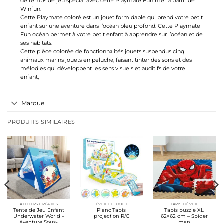
de temps de jeu spécial avec cette Playmate Fun mer à partir de
Winfun.
Cette Playmate coloré est un jouet formidable qui prend votre petit
enfant sur une aventure dans l’océan bleu profond. Cette Playmate
Fun océan permet à votre petit enfant à apprendre sur l’océan et de
ses habitats.
Cette pièce colorée de fonctionnalités jouets suspendus cinq
animaux marins jouets en peluche, faisant tinter des sons et des
mélodies qui développent les sens visuels et auditifs de votre
enfant,
Marque
PRODUITS SIMILAIRES
ATELIERS CRÉATIFS
ÉVEIL ET JOUET
TAPIS D'ÉVEIL
Tente de Jeu Enfant
Piano Tapis
Tapis puzzle XL
Underwater World –
projection R/C
62×62 cm – Spider
Aventure Sous-
man