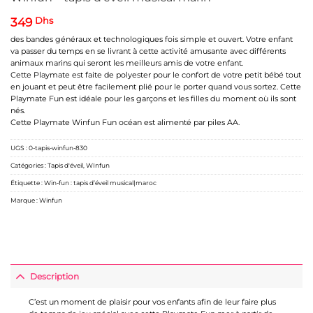
349
Dhs
des bandes généraux et technologiques fois simple et ouvert. Votre enfant
va passer du temps en se livrant à cette activité amusante avec différents
animaux marins qui seront les meilleurs amis de votre enfant.
Cette Playmate est faite de polyester pour le confort de votre petit bébé tout
en jouant et peut être facilement plié pour le porter quand vous sortez. Cette
Playmate Fun est idéale pour les garçons et les filles du moment où ils sont
nés.
Cette Playmate Winfun Fun océan est alimenté par piles AA.
UGS :
0-tapis-winfun-830
Catégories :
Tapis d'éveil
,
WInfun
Étiquette :
Win-fun : tapis d’éveil musical|maroc
Marque :
Winfun
Description
C’est un moment de plaisir pour vos enfants afin de leur faire plus