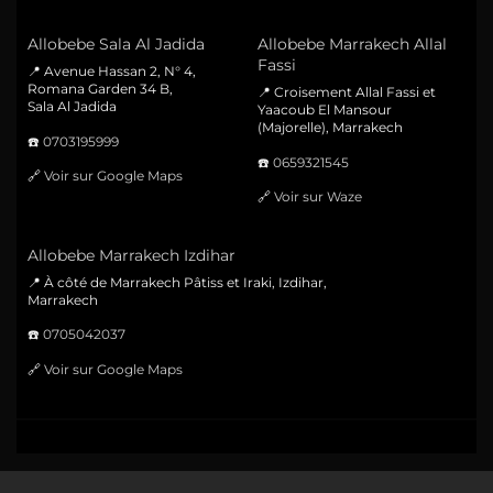
Allobebe Sala Al Jadida
Allobebe Marrakech Allal
Fassi
📍 Avenue Hassan 2, N° 4,
Romana Garden 34 B,
📍 Croisement Allal Fassi et
Sala Al Jadida
Yaacoub El Mansour
(Majorelle), Marrakech
☎️
0703195999
☎️
0659321545
🔗
Voir sur Google Maps
🔗
Voir sur Waze
Allobebe Marrakech Izdihar
📍 À côté de Marrakech Pâtiss et Iraki, Izdihar,
Marrakech
☎️
0705042037
🔗
Voir sur Google Maps