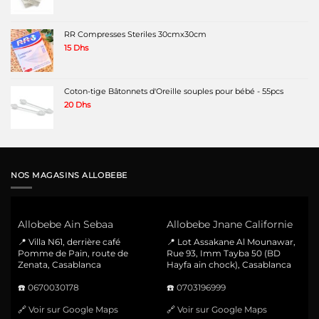
RR Compresses Steriles 30cmx30cm
15
Dhs
Coton-tige Bâtonnets d'Oreille souples pour bébé - 55pcs
20
Dhs
NOS MAGASINS ALLOBEBE
Allobebe Ain Sebaa
Allobebe Jnane Californie
📍 Villa N61, derrière café
📍 Lot Assakane Al Mounawar,
Pomme de Pain, route de
Rue 93, Imm Tayba 50 (BD
Zenata, Casablanca
Hayfa ain chock), Casablanca
☎️
0670030178
☎️
0703196999
🔗
Voir sur Google Maps
🔗
Voir sur Google Maps