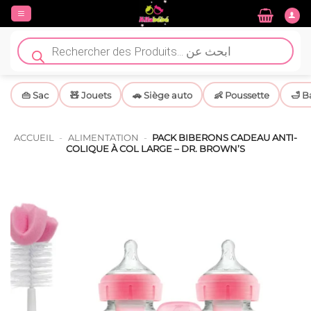
Passer
au
contenu
Recherche
de
produits
👜 Sac
🧸 Jouets
🚗 Siège auto
👶 Poussette
🛁 B
ACCUEIL
-
ALIMENTATION
-
PACK BIBERONS CADEAU ANTI-
COLIQUE À COL LARGE – DR. BROWN’S