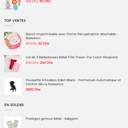
Le
Le
168
Dhs
90
Dhs
prix
prix
initial
actuel
était :
est :
168 Dhs.
90 Dhs.
TOP VENTES
Bavoir Imperméable avec Poche Récupératrice attachable -
Bebekevi
Le
Le
80
Dhs
30
Dhs
prix
prix
initial
actuel
était :
est :
Lot de 3 Barboteuses Bébé Fille Fraise- Pur Coton Respirant
80 Dhs.
30 Dhs.
Le
Le
340
Dhs
240
Dhs
prix
prix
initial
actuel
était :
est :
340 Dhs.
240 Dhs.
Poussette Kikkaboo Eden Black – Fermeture Automatique et
Confort dès la Naissance
2690
Dhs
EN SOLDES
Protèges genoux bébé - babyjem