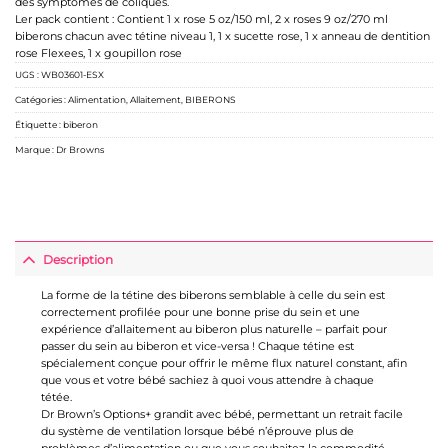
des symptômes de coliques.
Ler pack contient : Contient 1 x rose 5 oz/150 ml, 2 x roses 9 oz/270 ml
biberons chacun avec tétine niveau 1, 1 x sucette rose, 1 x anneau de dentition
rose Flexees, 1 x goupillon rose
UGS :
WB03601-ESX
Catégories :
Alimentation
,
Allaitement
,
BIBERONS
Étiquette :
biberon
Marque :
Dr Browns
Description
La forme de la tétine des biberons semblable à celle du sein est
correctement profilée pour une bonne prise du sein et une
expérience d’allaitement au biberon plus naturelle – parfait pour
passer du sein au biberon et vice-versa ! Chaque tétine est
spécialement conçue pour offrir le même flux naturel constant, afin
que vous et votre bébé sachiez à quoi vous attendre à chaque
tétée.
Dr Brown’s Options+ grandit avec bébé, permettant un retrait facile
du système de ventilation lorsque bébé n’éprouve plus de