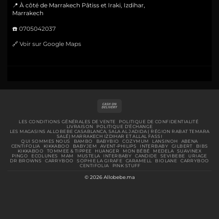
📍 À côté de Marrakech Pâtiss et Iraki, Izdihar,
Marrakech
☎️
0705042037
🔗
Voir sur Google Maps
Cash
On
Delivery
LES CONDITIONS GÉNÉRALES DE VENTE
POLITIQUE DE CONFIDENTIALITÉ
LIVRAISON
POLITIQUE D’ÉCHANGE
LES MAGASINS ALLOBEBE CASABLANCA, SALA AL JADIDA ( RÉGION RABAT TEMARA
SALÉ) MARRAKECH IZDIHAR ET ALLAL FASSI
QUI SOMMES NOUS
BAMBO
BABYBIO
COZYMUM
LANSINOH
ABENA
CENTIFOLIA
KIKKABOO
BABYJEM
AVENT-PHILIPS
INTERBABY
GILBERT
BIBS
KIKKABOO
TOMMEE & TIPPEE
HUANGER
MON BÉBÉ
MEDELA
SUAVINEX
PINGO
ECOLUNES
MAM
MUSTELA
INTERBABY
CANDIDE
SEVIBEBE
URIAGE
DR BROWNS
CARRYBOO
SOPHIE LA GIRAFE
CARAMELL
BIOLANE
CARRYBOO
CENTIFOLIA
PINK STUFF
© 2026 Allobebe.ma