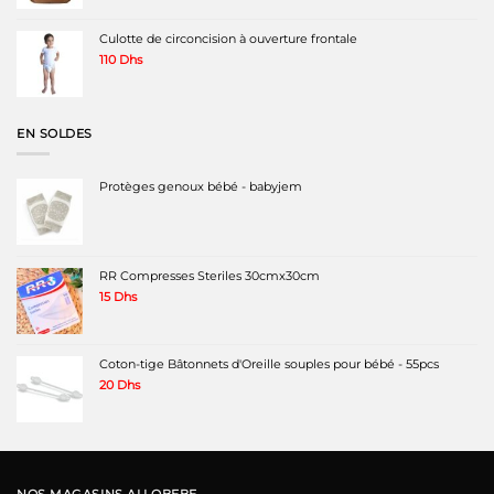
initial
actuel
était :
est :
350 Dhs.
220 Dhs.
Culotte de circoncision à ouverture frontale
110
Dhs
EN SOLDES
Protèges genoux bébé - babyjem
RR Compresses Steriles 30cmx30cm
15
Dhs
Coton-tige Bâtonnets d'Oreille souples pour bébé - 55pcs
20
Dhs
NOS MAGASINS ALLOBEBE