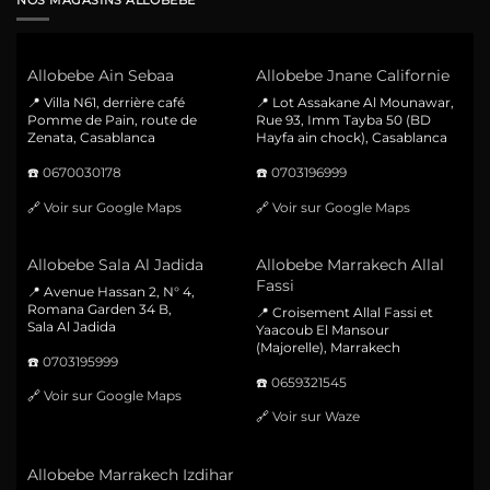
Allobebe Ain Sebaa
Allobebe Jnane Californie
📍 Villa N61, derrière café
📍 Lot Assakane Al Mounawar,
Pomme de Pain, route de
Rue 93, Imm Tayba 50 (BD
Zenata, Casablanca
Hayfa ain chock), Casablanca
☎️
0670030178
☎️
0703196999
🔗
Voir sur Google Maps
🔗
Voir sur Google Maps
Allobebe Sala Al Jadida
Allobebe Marrakech Allal
Fassi
📍 Avenue Hassan 2, N° 4,
Romana Garden 34 B,
📍 Croisement Allal Fassi et
Sala Al Jadida
Yaacoub El Mansour
(Majorelle), Marrakech
☎️
0703195999
☎️
0659321545
🔗
Voir sur Google Maps
🔗
Voir sur Waze
Allobebe Marrakech Izdihar