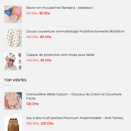
Bavoir en mousseline Bandana - bebekevi
Le
Le
60
Dhs
35
Dhs
prix
prix
initial
actuel
était :
est :
60 Dhs.
35 Dhs.
Douce couverture emmaillotage Multifonctionnelle 80x90cm
Le
Le
150
Dhs
80
Dhs
prix
prix
initial
actuel
était :
est :
150 Dhs.
80 Dhs.
Casque de protection anti-chute pour bébé
Le
Le
140
Dhs
95
Dhs
prix
prix
initial
actuel
était :
est :
140 Dhs.
95 Dhs.
TOP VENTES
Grenouillère Bébé Garçon – Douceur du Coton et Ouverture
Facile
120
Dhs
Sac à dos multi poches Premium Imperméable - Anti-Taches
Le
Le
350
Dhs
220
Dhs
prix
prix