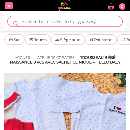
Passer
au
contenu
Recherche
de
produits
👜 Sac
🧸 Jouets
🚗 Siège auto
👶 Poussette
🛁 B
ACCUEIL
-
ATELIERS CRÉATIFS
-
TROUSSEAU BÉBÉ
NAISSANCE 8 PCS AVEC SACHET CLINIQUE – HELLO BABY