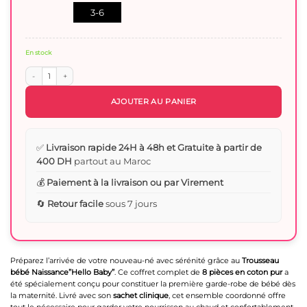
3-6
mois
En stock
quantité de Trousseau bébé Naissance 8 Pcs avec Sachet Clinique - Hello baby
AJOUTER AU PANIER
✅
Livraison rapide 24H à 48h et Gratuite à partir de
400 DH
partout au Maroc
💰
Paiement à la livraison ou par Virement
🔄
Retour facile
sous 7 jours
Préparez l’arrivée de votre nouveau-né avec sérénité grâce au
Trousseau
bébé Naissance”Hello Baby”
. Ce coffret complet de
8 pièces en coton pur
a
été spécialement conçu pour constituer la première garde-robe de bébé dès
la maternité. Livré avec son
sachet clinique
, cet ensemble coordonné offre