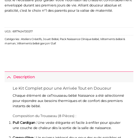
tout le nécessaire pour garder votre nourrisson au chaud et confortablement
enveloppé durant ses premiers jours de vie. Alliant douceur absolue et
praticité, c’est le choix n°1 des parents pour la valise de maternité.
UGS :
6977424720217
Catégories :
Ateliers Créatifs
,
Jouet Bébé
,
Pack Naissance Clinique bébé
,
Vêtements bébé &
maman
,
Vêtements bébé garçon 👕👶
Description
Le Kit Complet pour une Arrivée Tout en Douceur
Chaque élément de ceTrousseau bébé Naissance a été sélectionné
pour répondre aux besoins thermiques et de confort des premiers
instants de bébé.
Composition du Trousseau (8 Pièces) :
Pull Cardigan :
Une veste élégante et facile à enfiler pour ajouter
une couche de chaleur dès la sortie de la salle de naissance.
Grenouillère :
Un pyjama intégral doux pour des nuits paisibles et