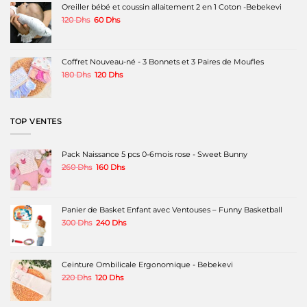
était :
est :
Oreiller bébé et coussin allaitement 2 en 1 Coton -Bebekevi
du
220 Dhs.
189 Dhs.
produit
Le
Le
120
Dhs
60
Dhs
prix
prix
initial
actuel
était :
est :
120 Dhs.
60 Dhs.
Coffret Nouveau-né - 3 Bonnets et 3 Paires de Moufles
Le
Le
180
Dhs
120
Dhs
prix
prix
initial
actuel
était :
est :
180 Dhs.
120 Dhs.
TOP VENTES
Pack Naissance 5 pcs 0-6mois rose - Sweet Bunny
Le
Le
260
Dhs
160
Dhs
prix
prix
initial
actuel
était :
est :
260 Dhs.
160 Dhs.
Panier de Basket Enfant avec Ventouses – Funny Basketball
Le
Le
300
Dhs
240
Dhs
prix
prix
initial
actuel
était :
est :
300 Dhs.
240 Dhs.
Ceinture Ombilicale Ergonomique - Bebekevi
Le
Le
220
Dhs
120
Dhs
prix
prix
initial
actuel
était :
est :