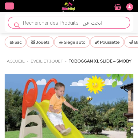
Passer
au
contenu
Recherche
de
produits
👜 Sac
🧸 Jouets
🚗 Siège auto
👶 Poussette
🛁 B
ACCUEIL
-
ÉVEIL ET JOUET
-
TOBOGGAN XL SLIDE – SMOBY