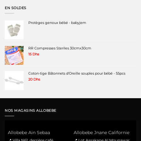
220 Dhs.
120 Dhs.
EN SOLDES
Protèges genoux bébé - babyjem
RR Compresses Steriles 30cmx30cm
15
Dhs
Coton-tige Bâtonnets d'Oreille souples pour bébé - 55pcs
20
Dhs
NOS MAGASINS ALLOBEBE
Allobebe Ain Sebaa
Allobebe Jnane Californie
📍 Villa N61, derrière café
📍 Lot Assakane Al Mounawar,