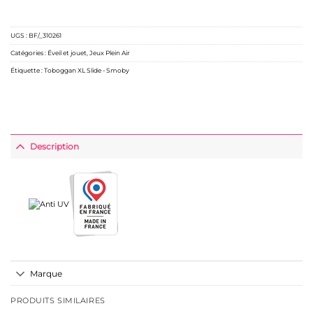
UGS :
BF/_310261
Catégories :
Éveil et jouet
,
Jeux Plein Air
Étiquette :
Toboggan XL Slide - Smoby
Description
Marque
PRODUITS SIMILAIRES