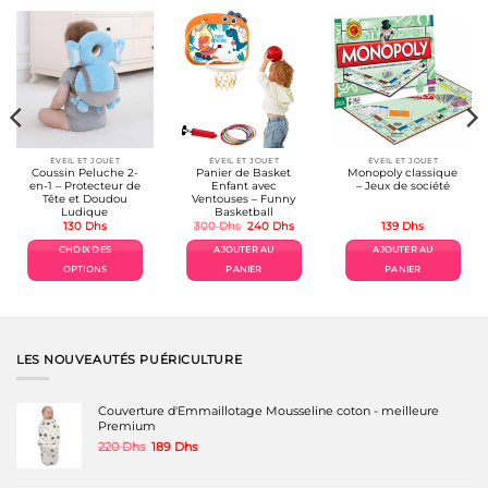
ÉVEIL ET JOUET
ÉVEIL ET JOUET
ÉVEIL ET JOUET
Coussin Peluche 2-
Panier de Basket
Monopoly classique
en-1 – Protecteur de
Enfant avec
– Jeux de société
Tête et Doudou
Ventouses – Funny
Ludique
Basketball
Le
Le
130
Dhs
300
Dhs
240
Dhs
139
Dhs
prix
prix
initial
actuel
CHOIX DES
AJOUTER AU
AJOUTER AU
était :
est :
300 Dhs.
240 Dhs.
OPTIONS
PANIER
PANIER
Ce
produit
a
plusieurs
variations.
LES NOUVEAUTÉS PUÉRICULTURE
Les
options
peuvent
Couverture d'Emmaillotage Mousseline coton - meilleure
être
Premium
choisies
Le
Le
220
Dhs
189
Dhs
sur
prix
prix
la
initial
actuel
page