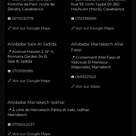
Pomme de Pain, route de
Rue 93, Imm Tayba 50 (BD
Zenata, Casablanca
Hayfa ain chock), Casablanca
☎️
0670030178
☎️
0703196999
🔗
Voir sur Google Maps
🔗
Voir sur Google Maps
Allobebe Sala Al Jadida
Allobebe Marrakech Allal
Fassi
📍 Avenue Hassan 2, N° 4,
Romana Garden 34 B,
📍 Croisement Allal Fassi et
Sala Al Jadida
Yaacoub El Mansour
(Majorelle), Marrakech
☎️
0703195999
☎️
0659321545
🔗
Voir sur Google Maps
🔗
Voir sur Waze
Allobebe Marrakech Izdihar
📍 À côté de Marrakech Pâtiss et Iraki, Izdihar,
Marrakech
☎️
0705042037
🔗
Voir sur Google Maps