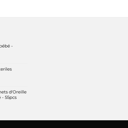
bébé -
eriles
ets d'Oreille
 - 55pcs