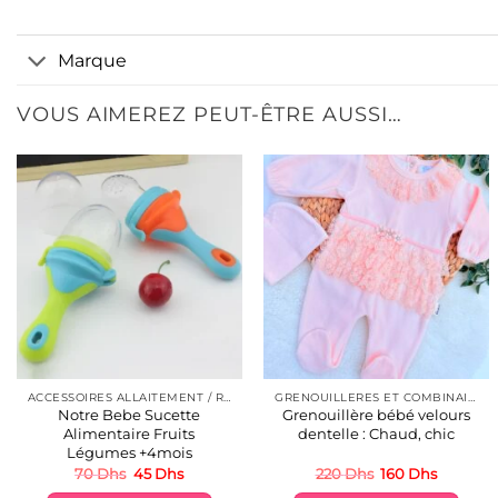
Marque
VOUS AIMEREZ PEUT-ÊTRE AUSSI…
ACCESSOIRES ALLAITEMENT / REPAS
GRENOUILLERES ET COMBINAISONS VELOURS
Notre Bebe Sucette
Grenouillère bébé velours
Alimentaire Fruits
dentelle : Chaud, chic
Légumes +4mois
Le
Le
Le
Le
70
Dhs
45
Dhs
220
Dhs
160
Dhs
prix
prix
prix
prix