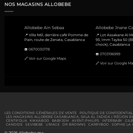
NOS MAGASINS ALLOBEBE
Allobebe Ain Sebaa
Allobebe Jnane Ca
📍 Villa N61, derrière café Pomme de
📍 Lot Assakane Al 
Pain, route de Zenata, Casablanca
93, Imm Tayba 50 (B
chock), Casablanca
☎️
0670030178
☎️
0703196999
🔗
Voir sur Google Maps
🔗
Voir sur Google M
LES CONDITIONS GÉNÉRALES DE VENTE
POLITIQUE DE CONFIDENTIAL
LES MAGASINS ALLOBEBE CASABLANCA, SALA AL JADIDA ( RÉGION R
CENTIFOLIA
KIKKABOO
BABYJEM
AVENT-PHILIPS
INTERBABY
GIL
CANDIDE
SEVIBEBE
URIAGE
DR BROWNS
CARRYBOO
SOPHIE LA 
© 2026 Allobebe.ma