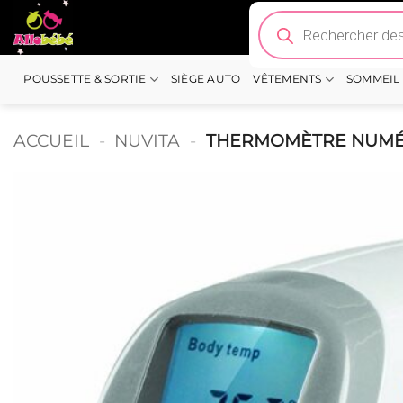
Passer
Recherche
de
au
produits
contenu
POUSSETTE & SORTIE
SIÈGE AUTO
VÊTEMENTS
SOMMEIL
ACCUEIL
-
NUVITA
-
THERMOMÈTRE NUMÉR