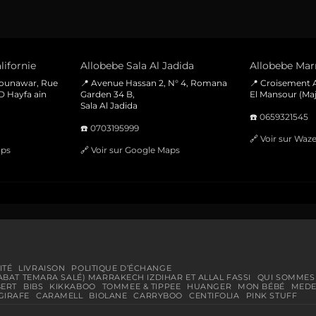
lifornie
Allobebe Sala Al Jadida
Allobebe Marr
Mounawar, Rue
📍 Avenue Hassan 2, N° 4, Romana
📍 Croisement A
D Hayfa ain
Garden 34 B,
El Mansour (Maj
Sala Al Jadida
☎️
0659321545
☎️
0703195999
🔗
Voir sur Waz
aps
🔗
Voir sur Google Maps
ITÉ
LIVRAISON
POLITIQUE D’ÉCHANGE
ABAT TEMARA SALÉ) MARRAKECH IZDIHAR ET ALLAL FASSI
QUI SOMMES
BERT
BIBS
KIKKABOO
TOMMEE & TIPPEE
HUANGER
MON BÉBÉ
MEDE
GIRAFE
CARAMELL
BIOLANE
CARRYBOO
CENTIFOLIA
PINK STUFF