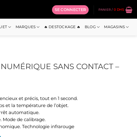
SE CONNECTER
PANIER /
0
DHS
OUET
MARQUES
🔥 DESTOCKAGE 🔥
BLOG
MAGASINS
NUMÉRIQUE SANS CONTACT –
encieux et précis, tout en 1 second.
ps et la température de l’objet.
arrêt automatique.
é. Mode de calibrage.
nomique. Technologie infrarouge