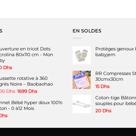
S
EN SOLDES
uverture en tricot Dots
Protèges genoux 
crolina 80x110 cm - Mon
babyjem
by
0
Dhs
RR Compresses St
ussette rotative à 360
30cmx30cm
grés Noire – Baobaohao
15
Dhs
Le
Le
00
Dhs
1699
Dhs
prix
prix
Coton-tige Bâtonn
nnet Bébé hyper doux 100%
initial
actuel
souples pour bébé
ton - 0 à12 Mois
était :
est :
20
Dhs
2200 Dhs.
1699 Dhs.
Dhs