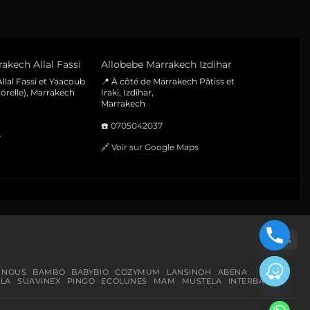
akech Allal Fassi
Allobebe Marrakech Izdihar
llal Fassi et Yaacoub
📍 À côté de Marrakech Pâtiss et
orelle), Marrakech
Iraki, Izdihar,
Marrakech
☎️
0705042037
e
🔗
Voir sur Google Maps
Cas
On
Del
 NOUS
BAMBO
BABYBIO
COZYMUM
LANSINOH
ABENA
LA
SUAVINEX
PINGO
ECOLUNES
MAM
MUSTELA
INTERBABY