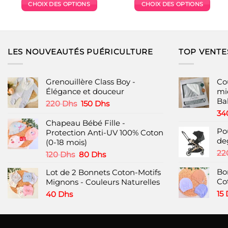
initial
actuel
initial
actuel
CHOIX DES OPTIONS
CHOIX DES OPTIONS
était :
est :
était :
est :
70 Dhs.
45 Dhs.
220 Dhs.
160 Dhs.
Ce
Ce
produit
produit
a
a
plusieurs
plusieurs
LES NOUVEAUTÉS PUÉRICULTURE
TOP VENTE
variations.
variations.
Les
Les
options
options
Grenouillère Class Boy -
Co
peuvent
peuvent
Élégance et douceur
mi
Ba
être
être
Le
Le
220
Dhs
150
Dhs
choisies
choisies
prix
prix
34
initial
actuel
Chapeau Bébé Fille -
sur
sur
Po
était :
est :
Protection Anti-UV 100% Coton
la
la
de
220 Dhs.
150 Dhs.
(0-18 mois)
page
page
22
Le
Le
120
Dhs
80
Dhs
du
du
prix
prix
produit
produit
Bo
Lot de 2 Bonnets Coton-Motifs
initial
actuel
Co
Mignons - Couleurs Naturelles
était :
est :
120 Dhs.
80 Dhs.
15
40
Dhs