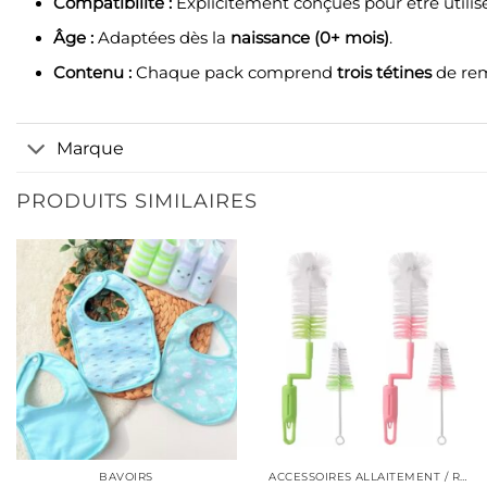
Compatibilité :
Explicitement conçues pour être utili
Âge :
Adaptées dès la
naissance (0+ mois)
.
Contenu :
Chaque pack comprend
trois tétines
de re
Marque
PRODUITS SIMILAIRES
BAVOIRS
ACCESSOIRES ALLAITEMENT / REPAS