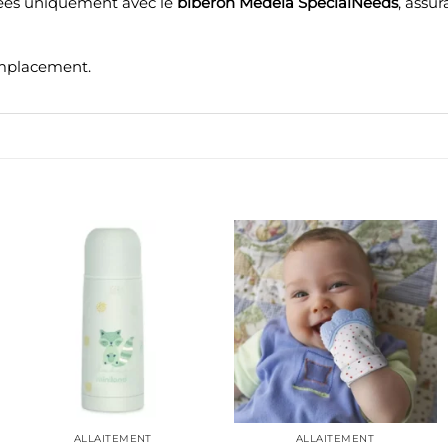
sées uniquement avec le
biberon Medela SpecialNeeds
, assur
mplacement.
ALLAITEMENT
ALLAITEMENT