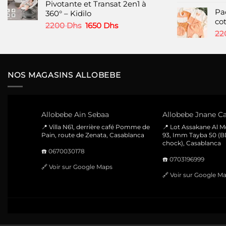
Pivotante et Transat 2en1 à
était :
est :
Pa
360° – Kidilo
480 Dhs.
340 Dhs.
co
Le
Le
2200
Dhs
1650
Dhs
22
prix
prix
initial
actuel
était :
est :
2200 Dhs.
1650 Dhs.
NOS MAGASINS ALLOBEBE
Allobebe Ain Sebaa
Allobebe Jnane Ca
📍 Villa N61, derrière café Pomme de
📍 Lot Assakane Al 
Pain, route de Zenata, Casablanca
93, Imm Tayba 50 (B
chock), Casablanca
☎️
0670030178
☎️
0703196999
🔗
Voir sur Google Maps
🔗
Voir sur Google M