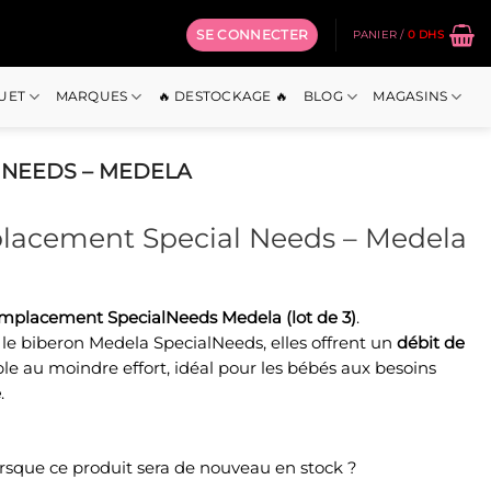
SE CONNECTER
PANIER /
0
DHS
OUET
MARQUES
🔥 DESTOCKAGE 🔥
BLOG
MAGASINS
 NEEDS – MEDELA
lacement Special Needs – Medela
emplacement SpecialNeeds Medela (lot de 3)
.
e biberon Medela SpecialNeeds, elles offrent un
débit de
ible au moindre effort, idéal pour les bébés aux besoins
e
.
orsque ce produit sera de nouveau en stock ?