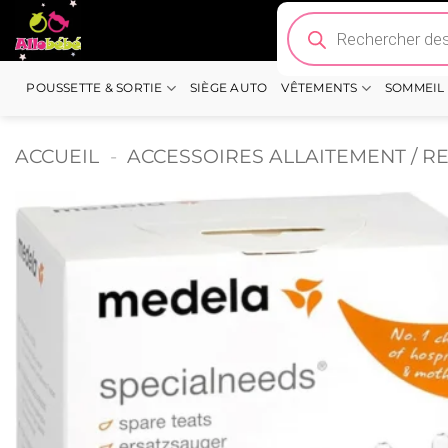
Passer
Recherche
de
au
produits
contenu
POUSSETTE & SORTIE
SIÈGE AUTO
VÊTEMENTS
SOMMEIL
ACCUEIL
-
ACCESSOIRES ALLAITEMENT / R