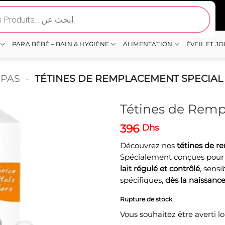
PARA BÉBÉ – BAIN & HYGIÈNE
ALIMENTATION
ÉVEIL ET J
EPAS
-
TÉTINES DE REMPLACEMENT SPECIAL
Tétines de Remp
396
Dhs
Découvrez nos
tétines de r
Spécialement conçues pour l
lait régulé et contrôlé
, sens
spécifiques,
dès la naissanc
Rupture de stock
Vous souhaitez être averti l