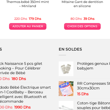
Thermos bébé 350ml mint
Mitaine Gant de dentition
– Miniland
en silicone
Le
Le
Le
Le
220
Dhs
179
Dhs
80
Dhs
39
Dhs
prix
prix
prix
prix
initial
actuel
initial
actuel
AJOUTER AU PANIER
CHOIX DES OPTIONS
était :
est :
était :
est :
220 Dhs.
179 Dhs.
80 Dhs.
39 Dhs.
Ce
produit
a
plusieurs
S
EN SOLDES
variations.
Les
options
ck Naissance 5 pcs gilet
Protèges genoux 
peuvent
oking – Pour Célébrer
babyjem
Arrivée de Bébé
être
choisies
Le
Le
0
Dhs
180
Dhs
prix
prix
RR Compresses St
sur
dodo Bébé Électrique smart
initial
actuel
30cmx30cm
la
en-1 CoolBaby – Berceau
était :
est :
page
15
Dhs
elligent avec Bluetooth et
220 Dhs.
180 Dhs.
du
lécommande
Coton-tige Bâtonn
produit
Le
Le
00
Dhs
1990
Dhs
souples pour bébé