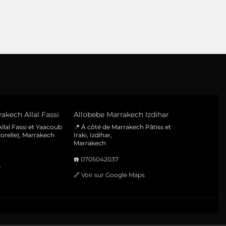
akech Allal Fassi
Allobebe Marrakech Izdihar
llal Fassi et Yaacoub
📍 À côté de Marrakech Pâtiss et
orelle), Marrakech
Iraki, Izdihar,
Marrakech
☎️
0705042037
e
🔗
Voir sur Google Maps