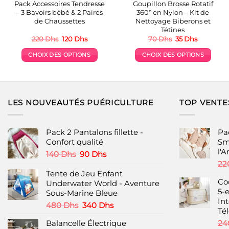
Pack Accessoires Tendresse
Goupillon Brosse Rotatif
– 3 Bavoirs bébé & 2 Paires
360° en Nylon – Kit de
de Chaussettes
Nettoyage Biberons et
Tétines
Le
Le
Le
Le
220
Dhs
120
Dhs
70
Dhs
35
Dhs
prix
prix
prix
prix
initial
actuel
initial
actuel
CHOIX DES OPTIONS
CHOIX DES OPTIONS
était :
est :
était :
est :
220 Dhs.
120 Dhs.
70 Dhs.
35 Dhs.
Ce
Ce
produit
produit
a
a
plusieurs
plusieurs
LES NOUVEAUTÉS PUÉRICULTURE
TOP VENTE
variations.
variations.
Les
Les
options
options
Pack 2 Pantalons fillette -
Pa
peuvent
peuvent
Confort qualité
Sm
l'
être
être
Le
Le
140
Dhs
90
Dhs
choisies
choisies
prix
prix
22
initial
actuel
Tente de Jeu Enfant
sur
sur
Co
était :
est :
Underwater World - Aventure
la
la
5-
140 Dhs.
90 Dhs.
Sous-Marine Bleue
page
page
Int
Le
Le
480
Dhs
340
Dhs
du
du
Té
prix
prix
produit
produit
Balancelle Électrique
24
initial
actuel