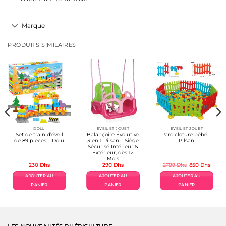
Marque
PRODUITS SIMILAIRES
DOLU
ÉVEIL ET JOUET
ÉVEIL ET JOUET
Set de train d’éveil
Balançoire Évolutive
Parc cloture bébé –
de 89 pieces – Dolu
3 en 1 Pilsan – Siège
Pilsan
Sécurisé Intérieur &
Extérieur, dès 12
Mois
Le
Le
230
Dhs
290
Dhs
2799
Dhs
850
Dhs
prix
prix
initial
actue
AJOUTER AU
AJOUTER AU
AJOUTER AU
était :
est :
2799 Dhs.
850 D
PANIER
PANIER
PANIER