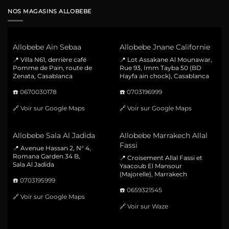
NOS MAGASINS ALLOBEBE
Allobebe Ain Sebaa
Allobebe Jnane Californie
📍 Villa N61, derrière café
📍 Lot Assakane Al Mounawar,
Pomme de Pain, route de
Rue 93, Imm Tayba 50 (BD
Zenata, Casablanca
Hayfa ain chock), Casablanca
☎️
0670030178
☎️
0703196999
🔗
Voir sur Google Maps
🔗
Voir sur Google Maps
Allobebe Sala Al Jadida
Allobebe Marrakech Allal
Fassi
📍 Avenue Hassan 2, N° 4,
Romana Garden 34 B,
📍 Croisement Allal Fassi et
Sala Al Jadida
Yaacoub El Mansour
(Majorelle), Marrakech
☎️
0703195999
☎️
0659321545
🔗
Voir sur Google Maps
🔗
Voir sur Waze