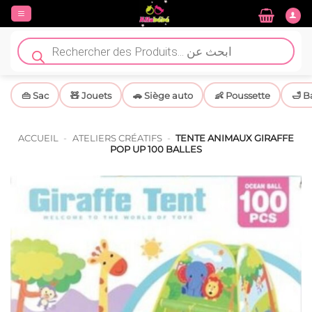
Passer
au
contenu
Recherche
de
produits
👜 Sac
🧸 Jouets
🚗 Siège auto
👶 Poussette
🛁 B
ACCUEIL
-
ATELIERS CRÉATIFS
-
TENTE ANIMAUX GIRAFFE
POP UP 100 BALLES