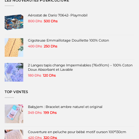
LES NOUVEAUTÉS PUÉRICULTURE
Aérostat de Dario 70642- Playmobil
Le
Le
800
Dhs
500
Dhs
prix
prix
initial
actuel
était :
est :
800 Dhs.
500 Dhs.
Gigoteuse Emmaillotage Douillette 100% Coton
Le
Le
400
Dhs
250
Dhs
prix
prix
initial
actuel
était :
est :
400 Dhs.
250 Dhs.
2 Langes tapis change Imperméables (76x91cm) – 100% Coton
Doux Absorbant et Lavable
Le
Le
180
Dhs
120
Dhs
prix
prix
initial
actuel
était :
est :
TOP VENTES
180 Dhs.
120 Dhs.
Babyjem : Bracelet ambre naturel et original
Le
Le
349
Dhs
199
Dhs
prix
prix
initial
actuel
était :
est :
349 Dhs.
199 Dhs.
Couverture en peluche pour bébé motif ourson 100*130cm
Le
Le
420
Dhs
320
Dhs