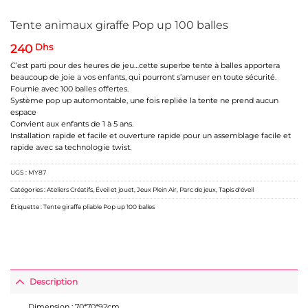
Tente animaux giraffe Pop up 100 balles
240
Dhs
C’est parti pour des heures de jeu…cette superbe tente à balles apportera
beaucoup de joie a vos enfants, qui pourront s’amuser en toute sécurité.
Fournie avec 100 balles offertes.
Système pop up automontable, une fois repliée la tente ne prend aucun
espace
Convient aux enfants de 1 à 5 ans.
Installation rapide et facile et ouverture rapide pour un assemblage facile et
rapide avec sa technologie twist.
UGS :
MY87
Catégories :
Ateliers Créatifs
,
Éveil et jouet
,
Jeux Plein Air
,
Parc de jeux
,
Tapis d'éveil
Étiquette :
Tente giraffe pliable Pop up 100 balles
Description
Dimension : 70*70*92cm