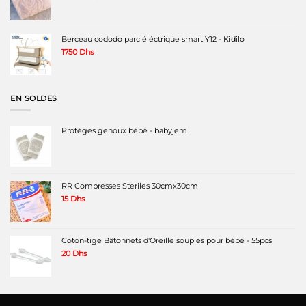
prix
prix
initial
actuel
était :
est :
420 Dhs.
320 Dhs.
Berceau cododo parc éléctrique smart Y12 - Kidilo
1750
Dhs
EN SOLDES
Protèges genoux bébé - babyjem
RR Compresses Steriles 30cmx30cm
15
Dhs
Coton-tige Bâtonnets d'Oreille souples pour bébé - 55pcs
20
Dhs